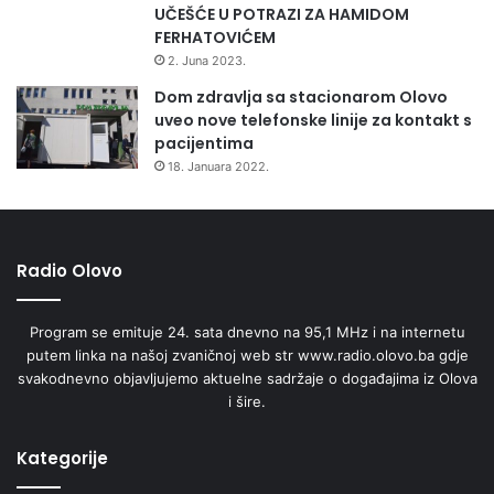
UČEŠĆE U POTRAZI ZA HAMIDOM
u
FERHATOVIĆEM
ž
j
2. Juna 2023.
e
Dom zdravlja sa stacionarom Olovo
uveo nove telefonske linije za kontakt s
pacijentima
18. Januara 2022.
Radio Olovo
Program se emituje 24. sata dnevno na 95,1 MHz i na internetu
putem linka na našoj zvaničnoj web str www.radio.olovo.ba gdje
svakodnevno objavljujemo aktuelne sadržaje o događajima iz Olova
i šire.
Kategorije