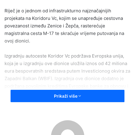
Riječ je o jednom od infrastrukturno najznačajnijih
projekata na Koridoru Vc, kojim se unapređuje cestovna
povezanost između Zenice i Žepča, rasterećuje
magistralna cesta M-17 te skraćuje vrijeme putovanja na
ovoj dionici.
Izgradnju autoceste Koridor Vc podržava Evropska unija,
koja je u izgradnju ove dionice uložila iznos od 42 miliona
eura bespovratnih sredstava putem Investicionog okvira za
Zapadni Balkan (WBIF). Izgradnja ove dionice dodatno je
podržana povoljnim kreditima Evropske banke za obnovu i
razvoj (EBRD) u iznosu od 157,5 miliona eura, te Evropske
Prikaži više
investicione banke (EIB) u iznosu od 70 miliona eura.
Nova trasa uključuje tunel „Bosna“, duljine 3,6 kilometara,
najduži cestovni tunel na Koridoru Vc u Bosni i
Hercegovini. Gotovo 4,6 kilometara trase čine mostovi,