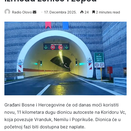
Radio Olovo
S
17. Decembra 2025.
24
2 minutes read
e
n
d
a
n
e
m
a
i
l
Građani Bosne i Hercegovine će od danas moći koristiti
novu, 11 kilometara dugu dionicu autoceste na Koridoru Vc,
koja povezuje Vranduk, Nemilu i Poprikuše. Dionica će u
početnoj fazi biti dostupna bez naplate.