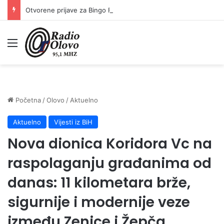
Otvorene prijave za Bingo Festival Fits: Odaberite outfit s omiljenim influencerom i zablistajte na Crvenom tepihu Sarajevo Film Festivala
Meni
Početna
/
Olovo
/
Aktuelno
Aktuelno
Vijesti iz BiH
Nova dionica Koridora Vc na
raspolaganju građanima od
danas: 11 kilometara brže,
sigurnije i modernije veze
između Zenice i Žepča