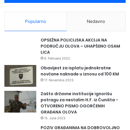
r
o
n
Popularno
Nedavno
a
š
l
OPSEŽNA POLICIJSKA AKCIJA NA
i
PODRUČJU OLOVA – UHAPŠENO OSAM
o
LICA
p
9. Februara 2022.
o
j
Obavijest za isplatu jednokratne
n
novčane naknade u iznosu od 100 KM
u
17. Novembra 2023.
d
r
Zašto državne institucije ignorišu
o
potragu za nestalim H.F. iz Čuništa -
g
OTVORENO PISMO OGORČENIH
u
GRAĐANA OLOVA
i
15. Juna 2023.
o
POZIV GRAĐANIMA NA DOBROVOLJNO
r