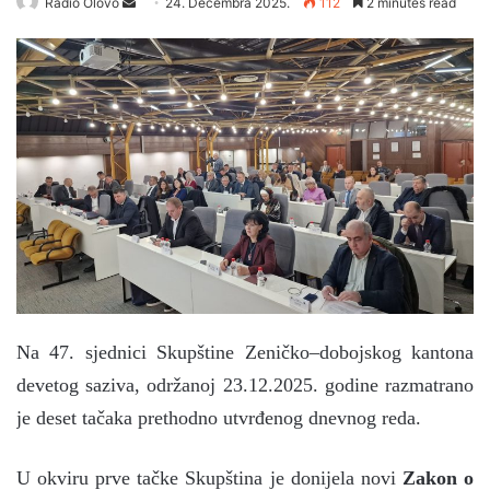
Radio Olovo
S
24. Decembra 2025.
112
2 minutes read
e
n
d
a
n
e
m
a
i
l
Na 47. sjednici Skupštine Zeničko–dobojskog kantona
devetog saziva, održanoj 23.12.2025. godine razmatrano
je deset tačaka prethodno utvrđenog dnevnog reda.
U okviru prve tačke Skupština je donijela novi
Zakon o