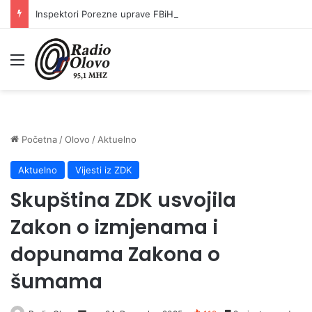
Inspektori Porezne uprave FBiH na području ZDK izvršili 24 inspekcijska nadzora
Meni
Početna
/
Olovo
/
Aktuelno
Aktuelno
Vijesti iz ZDK
Skupština ZDK usvojila
Zakon o izmjenama i
dopunama Zakona o
šumama