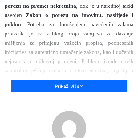
porezu na promet nekretnina
, dok je u narednoj tački
usvojen
Zakon o porezu na imovinu, naslijeđe i
poklon
.
Potreba za donošenjem navedenih zakona
proizašla je iz velikog broja zahtjeva za davanje
mišljenja za primjenu važećih propisa, podnesenih
inicijativa za autentično tumačenje zakona, kao i uočenih
nejasnoća u njihovoj primjeni. Prilikom izrade novih
zakonskih rješenja uzeta su u obzir iskustva, sugestije i
prijedlozi Kantonalnog poreznog ureda Zeničko-
Prikaži više
dobojskog kantona, zahtjevi fizičkih i pravnih lica, kao i
pravna rješenja drugih kantona u Federaciji BiH,
naročito u dijelu poreznih oslobađanja i osnova za
oporezivanje.
U okviru naredne dvije tačke dnevnog reda Skupština je,