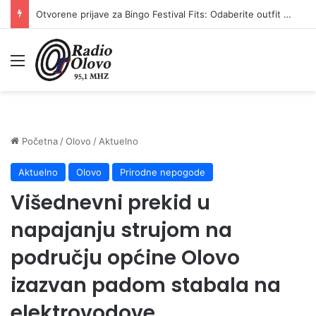
Otvorene prijave za Bingo Festival Fits: Odaberite outfit s omiljenim influencerom i zablistajte na Crvenom tepihu Sarajevo Film Festivala
Meni
Početna
/
Olovo
/
Aktuelno
Aktuelno
Olovo
Prirodne nepogode
Višednevni prekid u
napajanju strujom na
području općine Olovo
izazvan padom stabala na
elektrovodove