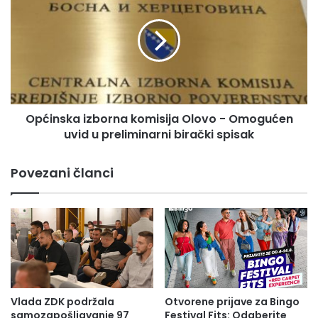
k
ć
e
i
t
n
i
s
ć
k
i
a
z
i
a
Općinska izborna komisija Olovo - Omogućen
z
č
uvid u preliminarni birački spisak
b
l
o
a
r
Povezani članci
n
n
o
a
v
k
e
o
G
m
r
i
a
s
d
i
s
j
Vlada ZDK podržala
Otvorene prijave za Bingo
k
a
samozapošljavanje 97
Festival Fits: Odaberite