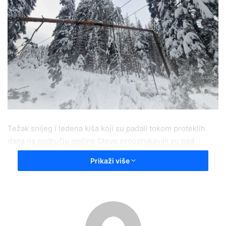
Težak snijeg i ledena kiša koji su padali tokom proteklih
dana na području općine Olovo prouzrokavali su pad
stabala na puteve i elektrovodove na brojnim lokacijama
Prikaži više
što je na pojedinim dijelovima općine prouzrokovalo i
višednevni prekid u najapanju strujom i vodom.
Ekipe Elektrodistribucije već četvrti dan su svakodnevno
na terenu i otklanaju kvarove, često i do kasno u noć.