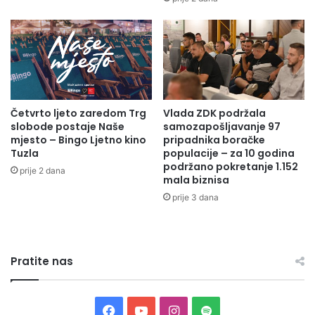
j
u
d
a
k
u
p
Četvrto ljeto zaredom Trg
Vlada ZDK podržala
u
slobode postaje Naše
samozapošljavanje 97
j
mjesto – Bingo Ljetno kino
pripadnika boračke
u
Tuzla
populacije – za 10 godina
e
podržano pokretanje 1.152
prije 2 dana
-
mala biznisa
p
prije 3 dana
o
t
p
i
Pratite nas
s
k
o
j
F
Y
I
S