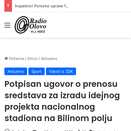
Inspektori Porezne uprave FBiH na području ZDK izvršili 24 inspekcijska nadzora
Meni
Početna
/
Olovo
/
Aktuelno
Aktuelno
Sport
Vijesti iz ZDK
Potpisan ugovor o prenosu
sredstava za izradu idejnog
projekta nacionalnog
stadiona na Bilinom polju