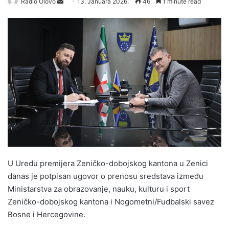
Radio Olovo
S
13. Januara 2026.
46
1 minute read
e
n
d
a
n
e
m
a
i
l
U Uredu premijera Zeničko-dobojskog kantona u Zenici
danas je potpisan ugovor o prenosu sredstava između
Ministarstva za obrazovanje, nauku, kulturu i sport
Zeničko-dobojskog kantona i Nogometni/Fudbalski savez
Bosne i Hercegovine.