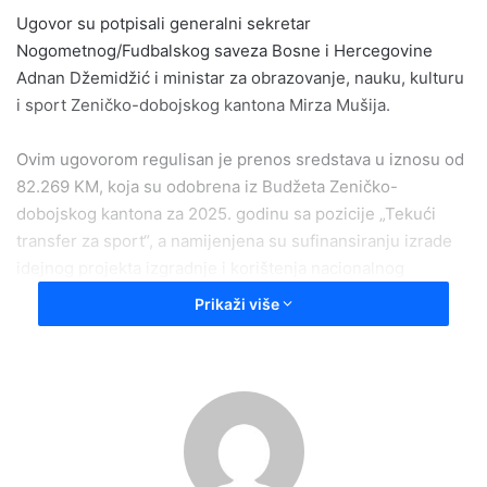
Ugovor su potpisali generalni sekretar
Nogometnog/Fudbalskog saveza Bosne i Hercegovine
Adnan Džemidžić i ministar za obrazovanje, nauku, kulturu
i sport Zeničko-dobojskog kantona Mirza Mušija.
Ovim ugovorom regulisan je prenos sredstava u iznosu od
82.269 KM, koja su odobrena iz Budžeta Zeničko-
dobojskog kantona za 2025. godinu sa pozicije „Tekući
transfer za sport“, a namijenjena su sufinansiranju izrade
idejnog projekta izgradnje i korištenja nacionalnog
nogometnog/fudbalskog stadiona na lokalitetu Bilino polje
Prikaži više
u Zenica.
Generalni sekretar NS/FS BiH Adnan Džemidžić istakao je
da ovaj ugovor predstavlja važan korak u realizaciji jednog
od ključnih infrastrukturnih projekata Saveza.
– Potpisivanje ovog ugovora predstavlja značajan iskorak u