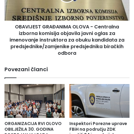
v
J
o
E
đ
S
e
T
n
OBAVIJEST GRAĐANIMA OLOVA - Centralna
G
j
izborna komisija objavila javni oglas za
R
e
A
imenovanje instruktora za obuku kandidata za
I
Đ
predsjednike/zamjenike predsjednika biračkih
n
A
odbora
t
N
e
I
Povezani članci
g
M
r
A
i
O
s
L
Istovremeno, fokus ostaje na proizvodnji madraca i
a
O
kreveta, gdje se kombinuju ergonomija,
n
V
o
A
savremeni dizajn i kvalitetni materijali, prilagođeni
g
-
z
savremenom načinu života i potrebama
C
ORGANIZACIJA RVI OLOVO
Inspektori Porezne uprave
d
e
OBILJEŽILA 30. GODINA
FBiH na području ZDK
r
n