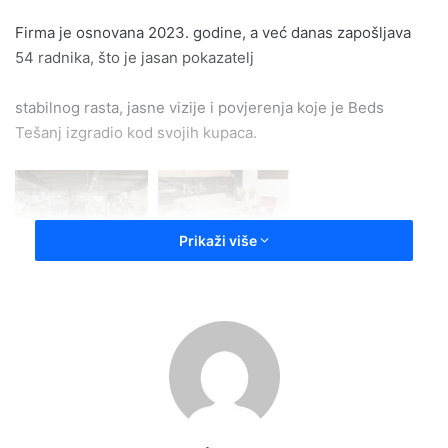
Firma je osnovana 2023. godine, a već danas zapošljava
54 radnika, što je jasan pokazatelj
stabilnog rasta, jasne vizije i povjerenja koje je Beds
Tešanj izgradio kod svojih kupaca.
Prikaži više
Spoj domaće proizvodnje i vrhunske tehnologije
Beds Tešanj je u kratkom vremenu uspio uspostaviti
proizvodnju koja se oslanja na savremene
tehnologije svjetski poznatih proizvođača, čime je osiguran