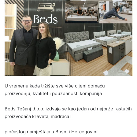
n
d
a
n
e
m
a
i
l
U vremenu kada tržište sve više cijeni domaću
proizvodnju, kvalitet i pouzdanost, kompanija
Beds Tešanj d.o.o. izdvaja se kao jedan od najbrže rastućih
proizvođača kreveta, madraca i
pločastog namještaja u Bosni i Hercegovini.