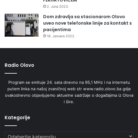
o
2. Juna 2023.
b
Dom zdravlja sa stacionarom Olovo
u
uveo nove telefonske linije za kontakt s
k
pacijentima
u
18. Januara 2022.
k
a
n
d
i
Radio Olovo
d
a
Program se emituje 24. sata dnevno na 95,1 MHz i na internetu
t
putem linka na našoj zvaničnoj web str www.radio.olovo.ba gdje
a
svakodnevno objavljujemo aktuelne sadržaje o događajima iz Olova
z
i šire.
a
p
r
Kategorije
e
d
Kategorije
s