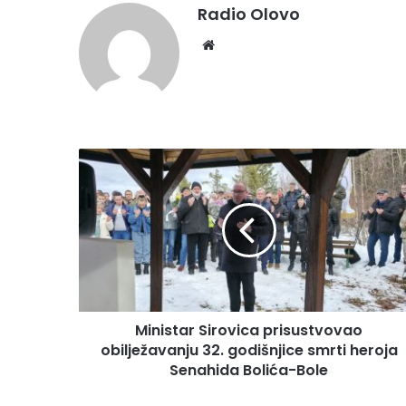
Radio Olovo
We
bsi
te
M
i
n
i
s
t
a
r
S
Ministar Sirovica prisustvovao
i
obilježavanju 32. godišnjice smrti heroja
r
o
Senahida Bolića-Bole
v
i