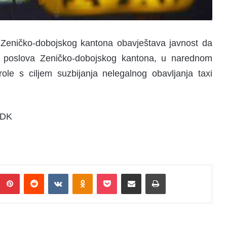
 Zeničko-dobojskog kantona obavještava javnost da
ih poslova Zeničko-dobojskog kantona, u narednom
ole s ciljem suzbijanja nelegalnog obavljanja taxi
ZDK
Pinterest
Reddit
VKontakte
Odnoklassniki
Pocket
Podijeli putem Emaila
Print