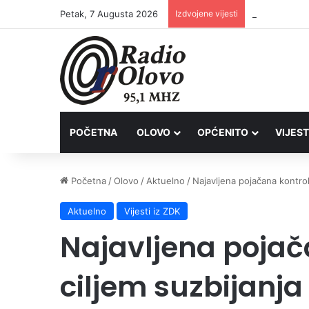
Petak, 7 Augusta 2026
Izdvojene vijesti
Inspektori Po
POČETNA
OLOVO
OPĆENITO
VIJEST
Početna
/
Olovo
/
Aktuelno
/
Najavljena pojačana kontrol
Aktuelno
Vijesti iz ZDK
Najavljena pojač
ciljem suzbijanja