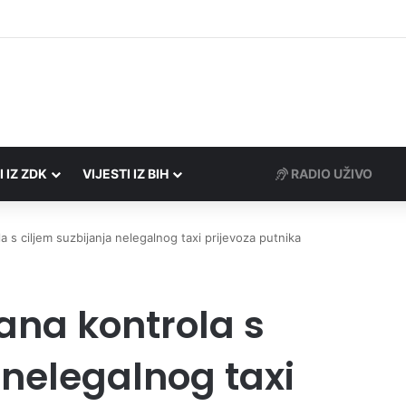
rezne uprave FBiH na području ZDK izvršili 24 inspekcijska nadzora
I IZ ZDK
VIJESTI IZ BIH
RADIO UŽIVO
a s ciljem suzbijanja nelegalnog taxi prijevoza putnika
ana kontrola s
 nelegalnog taxi