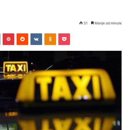
a
31
Manje od minute
Tumblr
Pinterest
Reddit
VKontakte
Odnoklassniki
Pocket