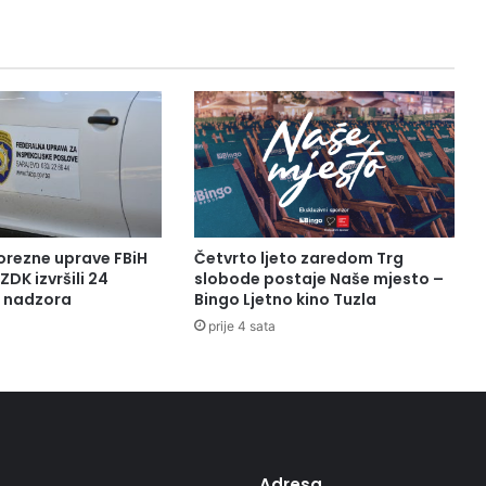
G
H
E
R
O
J
A
orezne uprave FBiH
Četvrto ljeto zaredom Trg
ZDK izvršili 24
slobode postaje Naše mjesto –
a nadzora
Bingo Ljetno kino Tuzla
prije 4 sata
Adresa