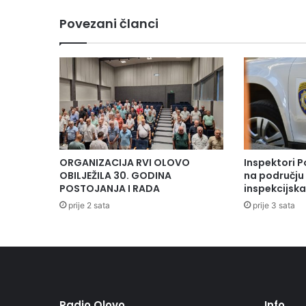
c
Povezani članci
a
p
r
i
s
u
s
t
v
o
ORGANIZACIJA RVI OLOVO
Inspektori P
v
OBILJEŽILA 30. GODINA
na području 
a
POSTOJANJA I RADA
inspekcijsk
o
prije 2 sata
prije 3 sata
o
b
i
l
j
e
ž
Radio Olovo
Info