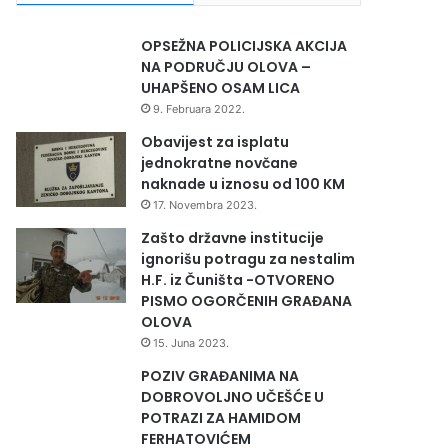
OPSEŽNA POLICIJSKA AKCIJA
NA PODRUČJU OLOVA –
UHAPŠENO OSAM LICA
9. Februara 2022.
Obavijest za isplatu
jednokratne novčane
naknade u iznosu od 100 KM
17. Novembra 2023.
Zašto državne institucije
ignorišu potragu za nestalim
H.F. iz Čuništa -OTVORENO
PISMO OGORČENIH GRAĐANA
OLOVA
15. Juna 2023.
POZIV GRAĐANIMA NA
DOBROVOLJNO UČEŠĆE U
POTRAZI ZA HAMIDOM
FERHATOVIĆEM