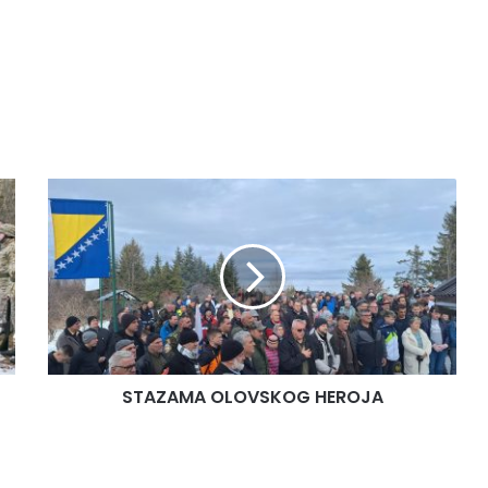
S
T
A
Z
A
M
A
O
L
STAZAMA OLOVSKOG HEROJA
O
V
S
K
O