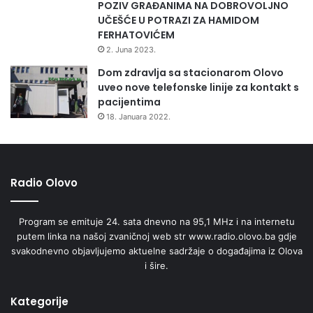
r
POZIV GRAĐANIMA NA DOBROVOLJNO
a
UČEŠĆE U POTRAZI ZA HAMIDOM
s
FERHATOVIĆEM
t
2. Juna 2023.
r
Dom zdravlja sa stacionarom Olovo
u
uveo nove telefonske linije za kontakt s
k
pacijentima
t
18. Januara 2022.
u
r
u
Radio Olovo
Program se emituje 24. sata dnevno na 95,1 MHz i na internetu
putem linka na našoj zvaničnoj web str www.radio.olovo.ba gdje
svakodnevno objavljujemo aktuelne sadržaje o događajima iz Olova
i šire.
Kategorije