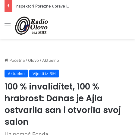
Inspektori Porezne uprave FBiH na području ZDK izvršili 24 inspekcijska nadzora
Meni
Početna
/
Olovo
/
Aktuelno
Aktuelno
Vijesti iz BiH
100 % invaliditet, 100 %
hrabrost: Danas je Ajla
ostvarila san i otvorila svoj
salon
Uz pomoć Fonda