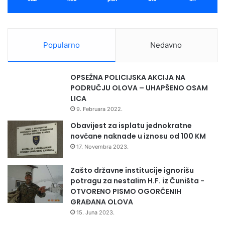
a
i
u
z
l
n
a
o
Popularno
Nedavno
g
s
a
u
n
o
OPSEŽNA POLICIJSKA AKCIJA NA
j
d
PODRUČJU OLOVA – UHAPŠENO OSAM
a
1
LICA
u
1
9. Februara 2022.
s
,
p
2
Obavijest za isplatu jednokratne
o
p
novčane naknade u iznosu od 100 KM
r
o
17. Novembra 2023.
t
s
s
t
Zašto državne institucije ignorišu
k
o
potragu za nestalim H.F. iz Čuništa -
u
OTVORENO PISMO OGORČENIH
i
GRAĐANA OLOVA
n
15. Juna 2023.
f