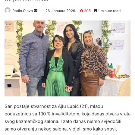
Radio Olovo
S
26. Januara 2026.
205
1 minute read
e
n
d
a
n
e
m
a
i
l
San postaje stvarnost za Ajlu Lupić (21), mladu
poduzetnicu sa 100 % invaliditetom, koja danas otvara vrata
svog kozmetičkog salona. I zato danas nismo svjedočili
samo otvaranju nekog salona, vidjeli smo kako snovi,