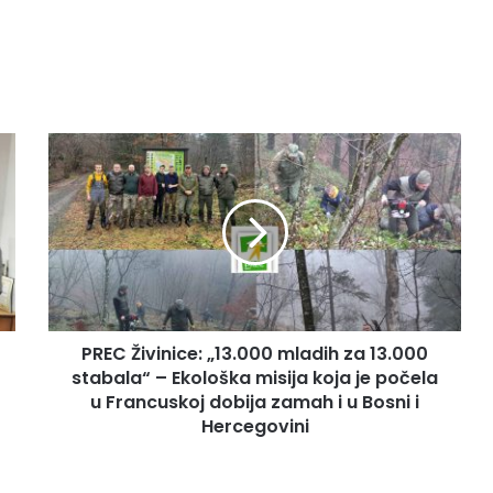
P
R
E
C
Ž
i
v
i
n
PREC Živinice: „13.000 mladih za 13.000
i
stabala“ – Ekološka misija koja je počela
c
e
u Francuskoj dobija zamah i u Bosni i
:
Hercegovini
„
1
3