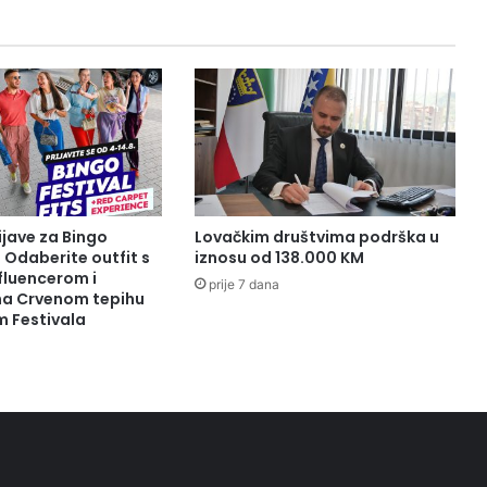
.
0
0
0
m
l
a
d
i
h
ijave za Bingo
Lovačkim društvima podrška u
z
: Odaberite outfit s
iznosu od 138.000 KM
a
fluencerom i
prije 7 dana
1
 na Crvenom tepihu
m Festivala
3
.
0
0
0
s
t
a