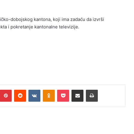
ničko-dobojskog kantona, koji ima zadaću da izvrši
ta i pokretanje kantonalne televizije.
Pinterest
Reddit
VKontakte
Odnoklassniki
Pocket
Podijeli putem Emaila
Print