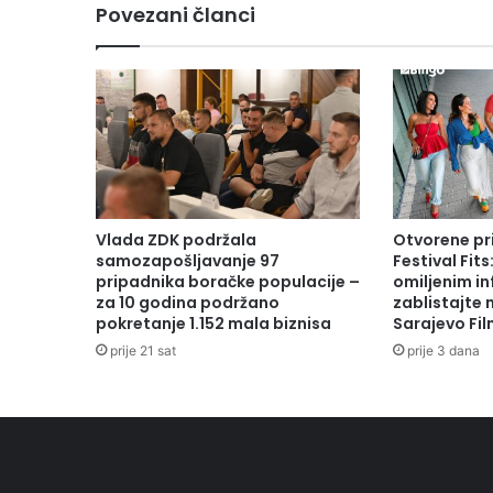
Povezani članci
e
z
a
p
o
d
r
š
k
u
Vlada ZDK podržala
Otvorene pr
d
samozapošljavanje 97
Festival Fits
j
pripadnika boračke populacije –
omiljenim in
e
za 10 godina podržano
zablistajte
pokretanje 1.152 mala biznisa
Sarajevo Fil
c
i
prije 21 sat
prije 3 dana
s
t
e
š
k
o