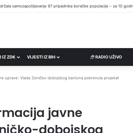
I IZ ZDK
VIJESTI IZ BIH
RADIO UŽIVO
avne uprave: Vlada Zeničko-dobojskog kantona pokrenula projekat
ormacija javne
eničko-dobojskog