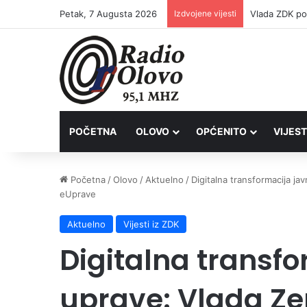
Petak, 7 Augusta 2026
Izdvojene vijesti
POČETNA
OLOVO
OPĆENITO
VIJEST
Početna
/
Olovo
/
Aktuelno
/
Digitalna transformacija j
eUprave
Aktuelno
Vijesti iz ZDK
Digitalna transf
uprave: Vlada Z