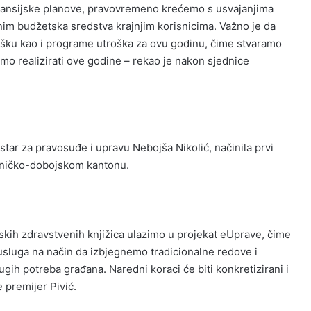
inansijske planove, pravovremeno krećemo s usvajanjima
nim budžetska sredstva krajnjim korisnicima. Važno je da
trošku kao i programe utroška za ovu godinu, čime stvaramo
mo realizirati ove godine – rekao je nakon sjednice
star za pravosuđe i upravu Nebojša Nikolić, načinila prvi
Zeničko-dobojskom kantonu.
nskih zdravstvenih knjižica ulazimo u projekat eUprave, čime
sluga na način da izbjegnemo tradicionalne redove i
gih potreba građana. Naredni koraci će biti konkretizirani i
e premijer Pivić.