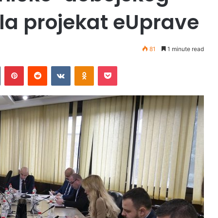
la projekat eUprave
81
1 minute read
Tumblr
Pinterest
Reddit
VKontakte
Odnoklassniki
Pocket