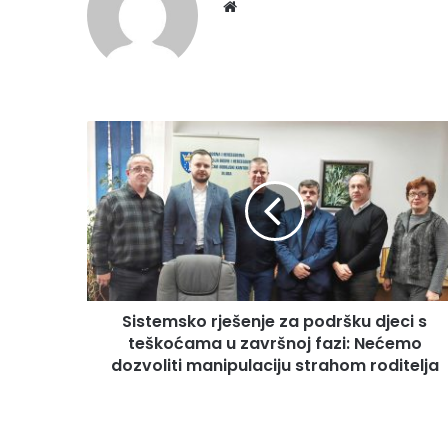
We
bsi
te
S
i
s
t
e
m
s
k
o
Sistemsko rješenje za podršku djeci s
r
teškoćama u završnoj fazi: Nećemo
j
e
dozvoliti manipulaciju strahom roditelja
š
e
n
j