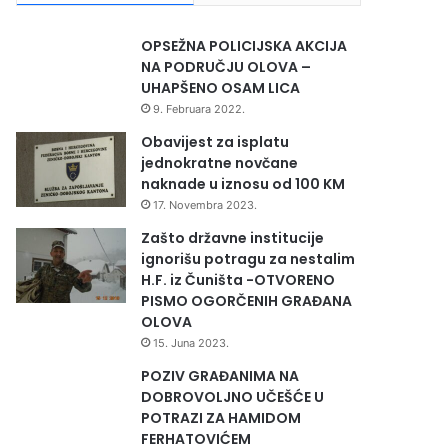
OPSEŽNA POLICIJSKA AKCIJA
NA PODRUČJU OLOVA –
UHAPŠENO OSAM LICA
9. Februara 2022.
Obavijest za isplatu
jednokratne novčane
naknade u iznosu od 100 KM
17. Novembra 2023.
Zašto državne institucije
ignorišu potragu za nestalim
H.F. iz Čuništa -OTVORENO
PISMO OGORČENIH GRAĐANA
OLOVA
15. Juna 2023.
POZIV GRAĐANIMA NA
DOBROVOLJNO UČEŠĆE U
POTRAZI ZA HAMIDOM
FERHATOVIĆEM