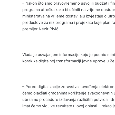
– Nakon što smo pravovremeno usvojili budžet i f
programa utroška kako bi učinili na vrijeme dostup
ministarstva na vrijeme dostavljaju izvještaje o u
preduslove za niz programa i projekata koje planira
premijer Nezir Pivić.
Vlada je usvajanjem informacije koju je podnio mini
korak ka digitalnoj transformaciji javne uprave u 
– Pored digitalizacije zdravstva i uvođenja elektro
ćemo olakšati građanima korištenje svakodnevnih u
ubrzamo procedure izdavanja različitih potvrda i dru
imat ćemo vidljive rezultate u ovoj oblasti – rekao j