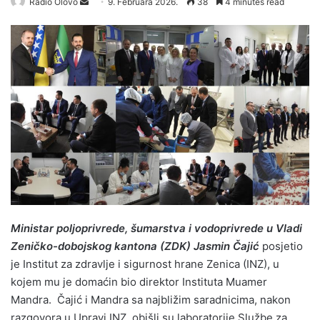
Radio Olovo
S
9. Februara 2026.
38
4 minutes read
e
n
d
a
n
e
m
a
i
l
Ministar poljoprivrede, šumarstva i vodoprivrede u Vladi
Zeničko-dobojskog kantona (ZDK) Jasmin Čajić
posjetio
je Institut za zdravlje i sigurnost hrane Zenica (INZ), u
kojem mu je domaćin bio direktor Instituta Muamer
Mandra. Čajić i Mandra sa najbližim saradnicima, nakon
razgovora u Upravi INZ, obišli su laboratorije Službe za