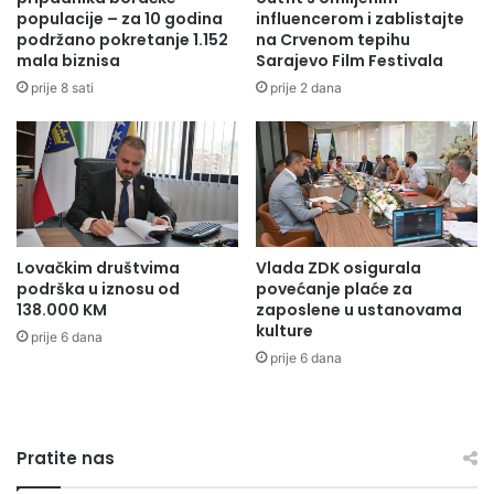
S
populacije – za 10 godina
influencerom i zablistajte
o
kompanije. Ministarstvo također podržava ovakve firme i
a
podržano pokretanje 1.152
na Crvenom tepihu
s
nadam se da će u narednom periodu u ZDK biti više
mala biznisa
Sarajevo Film Festivala
v
t
ovakvih priča, istakao je ministar Čajić.
e
g
prije 8 sati
prije 2 dana
z
l
a
a
u
v
d
n
r
i
u
p
ž
r
Lovačkim društvima
Vlada ZDK osigurala
e
i
podrška u iznosu od
povećanje plaće za
n
n
138.000 KM
zaposlene u ustanovama
j
c
kulture
prije 6 dana
a
i
prije 6 dana
p
p
e
i
n
u
z
r
i
Pratite nas
a
o
d