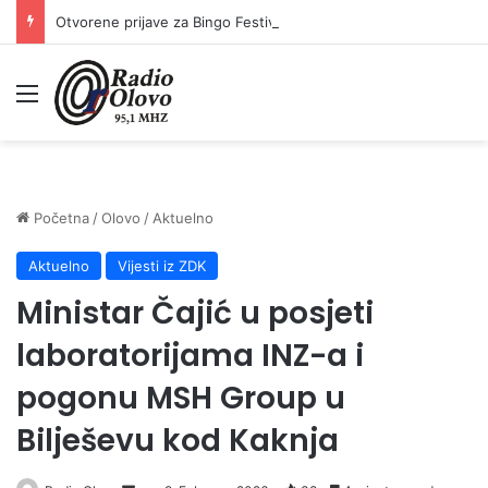
Otvorene prijave za Bingo Festival Fits: Odaberite outfit s omiljenim influencerom i zablistajte na Crvenom tepihu Sarajevo Film Festivala
Meni
Početna
/
Olovo
/
Aktuelno
Aktuelno
Vijesti iz ZDK
Ministar Čajić u posjeti
laboratorijama INZ-a i
pogonu MSH Group u
Bilješevu kod Kaknja