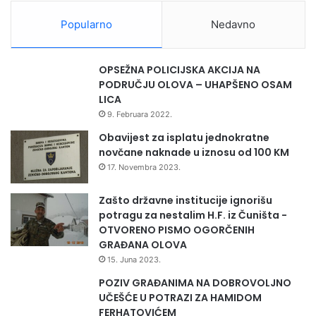
D
i
K
Popularno
Nedavno
j
e
č
OPSEŽNA POLICIJSKA AKCIJA NA
e
PODRUČJU OLOVA – UHAPŠENO OSAM
n
LICA
j
9. Februara 2022.
e
p
Obavijest za isplatu jednokratne
e
novčane naknade u iznosu od 100 KM
n
17. Novembra 2023.
z
i
Zašto državne institucije ignorišu
o
potragu za nestalim H.F. iz Čuništa -
Mandra je istaknuo da je to jedan veliki ekonomski
n
OTVORENO PISMO OGORČENIH
e
potencijal i da trebamo i moramo raditi na tome da to bude
GRAĐANA OLOVA
r
sve više i više, jer smo u pandemiji shvatili da je primarno
15. Juna 2023.
s
da imamo vlastitu proizvodnju, da ne ovisimo o uvozu.
k
POZIV GRAĐANIMA NA DOBROVOLJNO
e
UČEŠĆE U POTRAZI ZA HAMIDOM
– Isto tako, izuzetno je važno da imamo institucije koje vrše
p
FERHATOVIĆEM