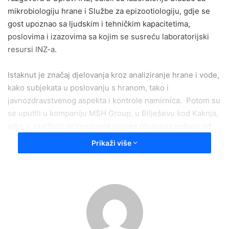
mikrobiologiju hrane i Službe za epizootiologiju, gdje se
gost upoznao sa ljudskim i tehničkim kapacitetima,
poslovima i izazovima sa kojim se susreću laboratorijski
resursi INZ-a.
Istaknut je značaj djelovanja kroz analiziranje hrane i vode,
kako subjekata u poslovanju s hranom, tako i
javnozdravstvenog aspekta i kontrole namirnica. Potom su
se uputili u kompaniju MSH Group, u Bilješevu kod Kaknja,
gdje u završnim pripremama proces otvaranja jednog od
najvećih regionalnih punktova i postrojenja za prikupljanje,
Prikaži više
obradu, pakovanje i prodaju jagodičastog i bobičastog voća
u regiji.