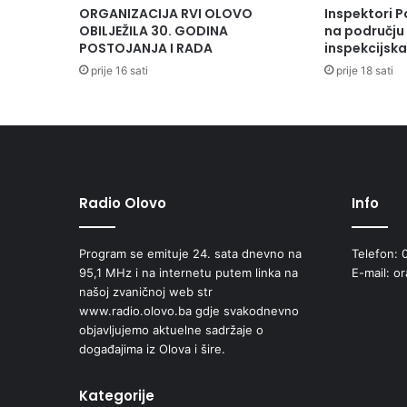
n
ORGANIZACIJA RVI OLOVO
Inspektori P
l
OBILJEŽILA 30. GODINA
na području 
i
POSTOJANJA I RADA
inspekcijsk
n
prije 16 sati
prije 18 sati
e
p
r
o
v
j
e
Radio Olovo
Info
r
i
t
Program se emituje 24. sata dnevno na
Telefon: 
i
95,1 MHz i na internetu putem linka na
E-mail: o
p
našoj zvaničnoj web str
r
www.radio.olovo.ba gdje svakodnevno
o
objavljujemo aktuelne sadržaje o
p
događajima iz Olova i šire.
i
s
Kategorije
a