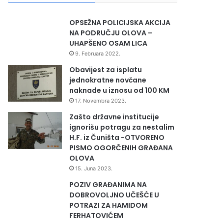
OPSEŽNA POLICIJSKA AKCIJA
NA PODRUČJU OLOVA –
UHAPŠENO OSAM LICA
9. Februara 2022.
Obavijest za isplatu
jednokratne novčane
naknade u iznosu od 100 KM
17. Novembra 2023.
Zašto državne institucije
ignorišu potragu za nestalim
H.F. iz Čuništa -OTVORENO
PISMO OGORČENIH GRAĐANA
OLOVA
15. Juna 2023.
POZIV GRAĐANIMA NA
DOBROVOLJNO UČEŠĆE U
POTRAZI ZA HAMIDOM
FERHATOVIĆEM