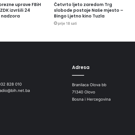
i
orezne uprave FBiH
Četvrto ljeto zaredom Trg
ć
ZDK izvršili 24
slobode postaje Naše mjesto –
s
a nadzora
Bingo Ljetno kino Tuzla
p
prije 18 sati
o
l
j
o
p
r
i
Adresa
v
r
e
032 828 010
Branilaca Olova bb
d
radio@bih.net.ba
71340 Olovo
n
Bosna i Hercegovina
i
m
p
r
o
i