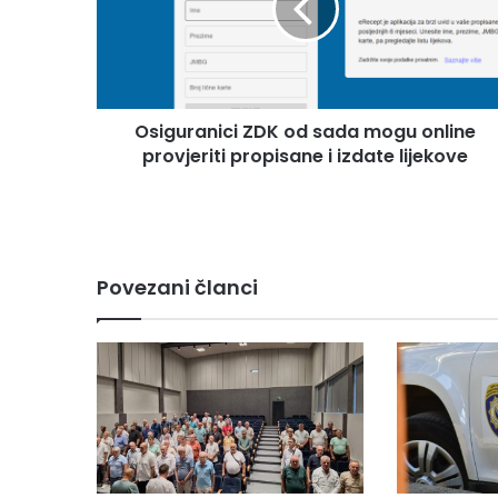
u
r
a
n
i
Osiguranici ZDK od sada mogu online
c
provjeriti propisane i izdate lijekove
i
Z
D
K
o
d
Povezani članci
s
a
d
a
m
o
g
u
o