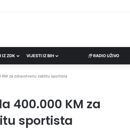
Porezne uprave FBiH na području ZDK izvršili 24 inspekcijska nadzora
I IZ ZDK
VIJESTI IZ BIH
RADIO UŽIVO
0 KM za zdravstvenu zaštitu sportista
ila 400.000 KM za
tu sportista