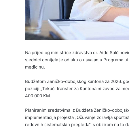
Na prijedlog ministrice zdravstva dr. Aide Salčinov
sjednici donijela je odluku o usvajanju Programa u
medicinu.
Budžetom Zeničko-dobojskog kantona za 2026. godi
poziciji „Tekući transfer za Kantonalni zavod za m
400.000 KM.
Planiranim sredstvima iz Budžeta Zeničko-dobojsko
implementacija projekta „Očuvanje zdravlja sport
redovnih sistematskih pregleda“, s obzirom na to 