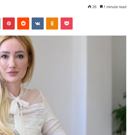
26
1 minute read
Tumblr
Pinterest
Reddit
VKontakte
Odnoklassniki
Pocket