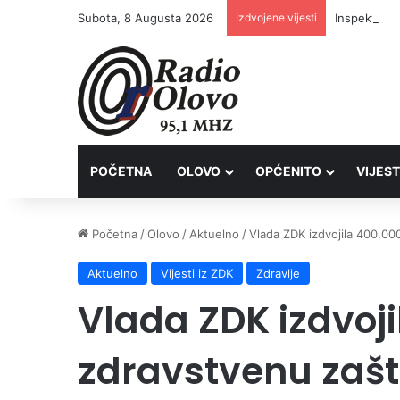
Subota, 8 Augusta 2026
Izdvojene vijesti
Inspektori 
POČETNA
OLOVO
OPĆENITO
VIJEST
Početna
/
Olovo
/
Aktuelno
/
Vlada ZDK izdvojila 400.00
Aktuelno
Vijesti iz ZDK
Zdravlje
Vlada ZDK izdvoj
zdravstvenu zašti