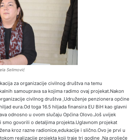
la Selimović
acija za organizacije civilnog društva na temu
okalnih samouprava sa kojima radimo ovaj projekat.Nakon
 organizacije civilnog društva ,Udruženje penzionera općine
iljad eura.Od toga 16.5 hiljada finansira EU BiH kao glavni
rava odnosno u ovom slučaju Općina Olovo.Još uvijek
 smo govorili o detaljima projekta.Uglavnom projekat
ena kroz razne radionice,edukacije i slično.Ovo je prvi u
tokom realizacije projekta koji traje tri godine .Na proljeće