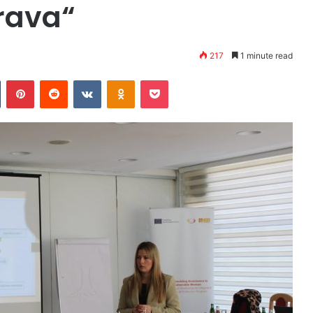
rava“
217
1 minute read
Tumblr
Pinterest
Reddit
VKontakte
Odnoklassniki
Pocket