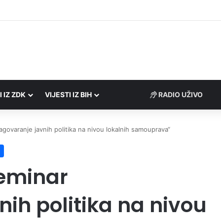
Porezne uprave FBiH na području ZDK izvršili 24 inspekcijska nadzora
I IZ ZDK
VIJESTI IZ BIH
RADIO UŽIVO
govaranje javnih politika na nivou lokalnih samouprava“
seminar
ih politika na nivou