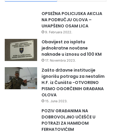
OPSEŽNA POLICIJSKA AKCIJA
NA PODRUČJU OLOVA –
UHAPŠENO OSAM LICA
9. Februara 2022.
Obavijest za isplatu
jednokratne novčane
naknade u iznosu od 100 KM
17. Novembra 2023.
Zašto državne institucije
ignorišu potragu za nestalim
H.F. iz Čuništa -OTVORENO
PISMO OGORČENIH GRAĐANA
OLOVA
15. Juna 2023.
POZIV GRAĐANIMA NA
DOBROVOLJNO UČEŠĆE U
POTRAZI ZA HAMIDOM
FERHATOVIĆEM