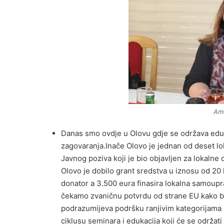
Ame
Danas smo ovdje u Olovu gdje se održava eduk
zagovaranja.Inače Olovo je jednan od deset l
Javnog poziva koji je bio objavljen za lokalne
Olovo je dobilo grant sredstva u iznosu od 20 h
donator a 3.500 eura finasira lokalna samoup
čekamo zvaničnu potvrdu od strane EU kako bi
podrazumijeva podršku ranjivim kategorijama ž
ciklusu seminara i edukacija koji će se održati 