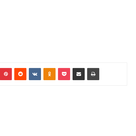
Pinterest
Reddit
VKontakte
Odnoklassniki
Pocket
Podijeli putem Emaila
Print