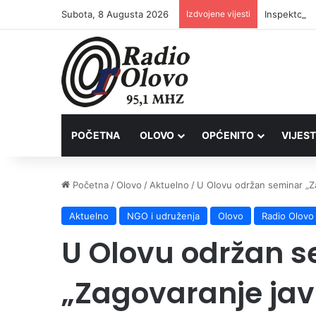
Subota, 8 Augusta 2026
Izdvojene vijesti
Inspektori 
POČETNA
OLOVO
OPĆENITO
VIJEST
Početna
/
Olovo
/
Aktuelno
/
U Olovu održan seminar „Za
Aktuelno
NGO i udruženja
Olovo
Radio Olovo
U Olovu održan 
„Zagovaranje javn