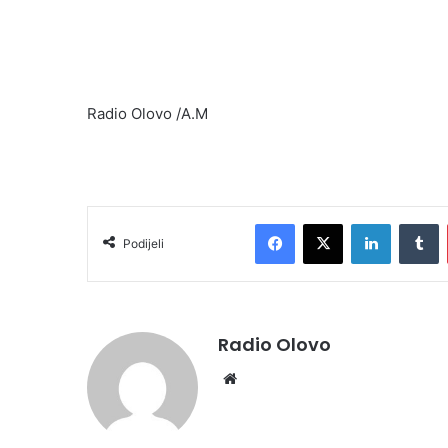
Radio Olovo /A.M
Facebook
X
LinkedIn
Tumblr
Podijeli
Radio Olovo
We
bsi
te