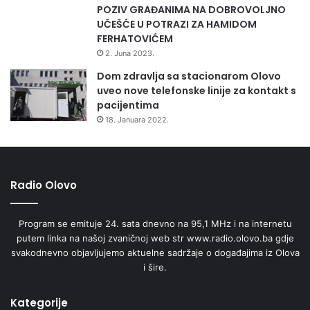
h
POZIV GRAĐANIMA NA DOBROVOLJNO
z
s
UČEŠĆE U POTRAZI ZA HAMIDOM
v
r
FERHATOVIĆEM
u
e
k
2. Juna 2023.
d
a
Dom zdravlja sa stacionarom Olovo
s
a
uveo nove telefonske linije za kontakt s
t
b
pacijentima
a
d
18. Januara 2022.
v
o
a
m
e
n
Radio Olovo
a
u
Z
Program se emituje 24. sata dnevno na 95,1 MHz i na internetu
D
putem linka na našoj zvaničnoj web str www.radio.olovo.ba gdje
K
svakodnevno objavljujemo aktuelne sadržaje o događajima iz Olova
i šire.
Kategorije