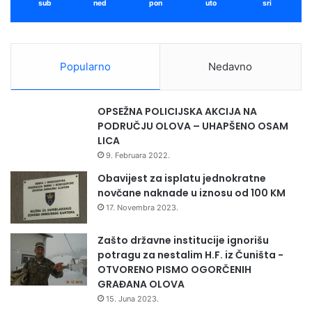
sub
ned
pon
uto
sri
v
r
n
š
o
e
s
n
Popularno
Nedavno
t
n
i
a
s
p
OPSEŽNA POLICIJSKA AKCIJA NA
a
r
PODRUČJU OLOVA – UHAPŠENO OSAM
m
e
LICA
a
d
9. Februara 2022.
n
n
j
i
Obavijest za isplatu jednokratne
e
k
novčane naknade u iznosu od 100 KM
u
u
17. Novembra 2023.
t
r
r
s
Zašto državne institucije ignorišu
o
u
potragu za nestalim H.F. iz Čuništa -
š
l
OTVORENO PISMO OGORČENIH
e
t
GRAĐANA OLOVA
n
r
15. Juna 2023.
i
a