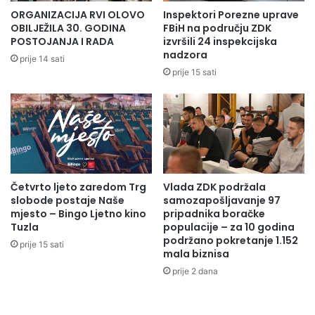
.
r
ORGANIZACIJA RVI OLOVO
Inspektori Porezne uprave
g
i
OBILJEŽILA 30. GODINA
FBiH na području ZDK
o
s
POSTOJANJA I RADA
izvršili 24 inspekcijska
d
k
nadzora
prije 14 sati
i
r
prije 15 sati
n
a
u
ć
:
u
V
j
i
u
s
l
o
i
k
Četvrto ljeto zaredom Trg
Vlada ZDK podržala
s
slobode postaje Naše
samozapošljavanje 97
s
t
mjesto – Bingo Ljetno kino
pripadnika boračke
t
e
Tuzla
populacije – za 10 godina
e
č
podržano pokretanje 1.152
p
prije 15 sati
e
mala biznisa
e
k
prije 2 dana
n
a
i
n
m
j