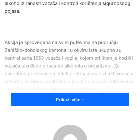
alkoholiziranosti vozača i kontroli korištenja sigurnosnog
pojasa.
Akcija je sprovedena na svim putevima na području
Zeničko-dobojskog kantona i u okviru iste ukupno su
kontrolisana 1653 vozača i vozila, kojom prilikom je kod 61
vozača utvrđeno prisustvo alkohola u organizmu. Za
navedene prekršaje su izdati prekršajni nalozi a 9 vozača
je lišeno slobode i zadržano u prostorijama za zadržavanje
nadležne policijske stanice do otrežnjenja.
Prikaži više
Takođe je u okviru zavedene akcije 275 lica, učesnika u
saobraćaju, sankcionisano zbog nekorištenja sigurnosnog
pojasa tokom vožnje.