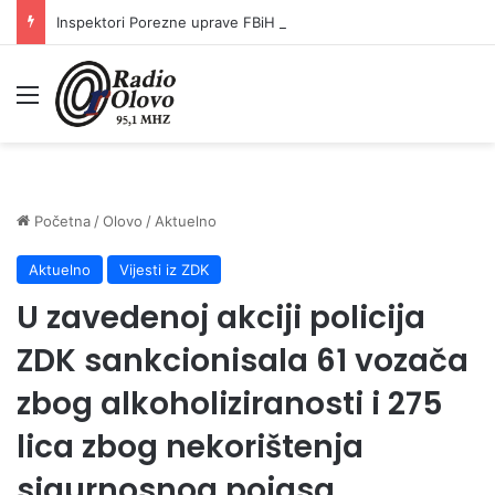
Inspektori Porezne uprave FBiH na području ZDK izvršili 24 inspekcijska nadzora
Meni
Početna
/
Olovo
/
Aktuelno
Aktuelno
Vijesti iz ZDK
U zavedenoj akciji policija
ZDK sankcionisala 61 vozača
zbog alkoholiziranosti i 275
lica zbog nekorištenja
sigurnosnog pojasa