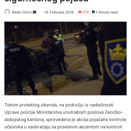
Radio Olovo
S
16. Februara 2026.
279
1 minute read
e
n
d
a
n
e
m
a
i
l
Tokom proteklog vikenda, na području iz nadležnosti
Uprave policije Ministarstva unutrašnjih poslova Zeničko-
dobojskog kantona, sprovedena je akcija pojačane kontrole
učesnika u saobraćaju sa posebnim akcentom na kontroli