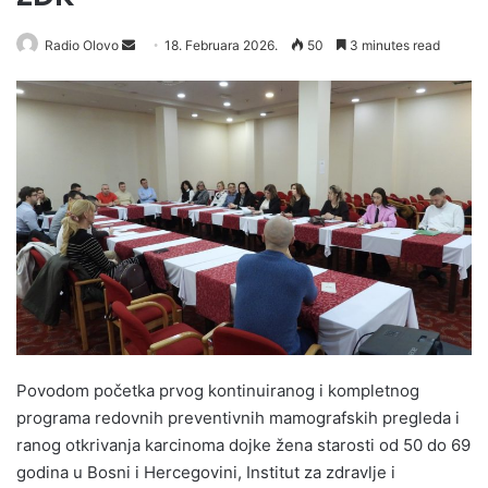
Radio Olovo
S
18. Februara 2026.
50
3 minutes read
e
n
d
a
n
e
m
a
i
l
Povodom početka prvog kontinuiranog i kompletnog
programa redovnih preventivnih mamografskih pregleda i
ranog otkrivanja karcinoma dojke žena starosti od 50 do 69
godina u Bosni i Hercegovini, Institut za zdravlje i