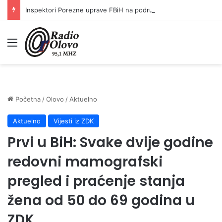
Inspektori Porezne uprave FBiH na području ZDK izvršili 24 inspekcijska nadzora
Meni
Početna
/
Olovo
/
Aktuelno
Aktuelno
Vijesti iz ZDK
Prvi u BiH: Svake dvije godine
redovni mamografski
pregled i praćenje stanja
žena od 50 do 69 godina u
ZDK