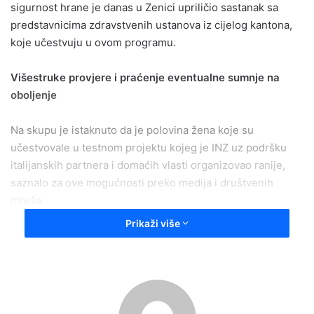
sigurnost hrane je danas u Zenici upriličio sastanak sa
predstavnicima zdravstvenih ustanova iz cijelog kantona,
koje učestvuju u ovom programu.
Višestruke provjere i praćenje eventualne sumnje na
oboljenje
Na skupu je istaknuto da je polovina žena koje su
učestvovale u testnom projektu kojeg je INZ uz podršku
italijanskih partnera i domaćih vlasti organizovao ranije,
saznalo za ove mogućnosti preko medija i društvenih
mreža.
Prikaži više
– Ovo zbog čega smo se danas ovdje okupili je velika priča
koja je nastavak projekta preventivnih pregleda, ranog
otkrivanja karcinoma Dojke koji se provodio kao projekat u
saradnju s našim italijanskim partnerima regijom Piemonte,
organizacijom Rete, a finansirano strane italijanske