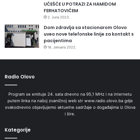
UČEŠĆE U POTRAZI ZA HAMIDOM
e
FERHATOVIĆEM
u
B
2. Juna 2023.
i
Dom zdravlja sa stacionarom Olovo
H
Podrška Vlade i ZZO ZDK
uveo nove telefonske linije za kontakt s
pacijentima
Ministrica zdravstva Aida Salčinović istaknula je kako je
18. Januara 2022.
ovo novi i veliki korak u prevenciji raka dojke za ZDK, za
koji će Vlada ZDK osigurati svu neophodnu medicinsku
opremu.
Radio Olovo
– Ovo je zaista velik korak za naš kanton, da se uspostavi
Program se emituje 24. sata dnevno na 95,1 MHz i na internetu
ovakav jedan program skrininga, praćenja, znači
putem linka na našoj zvaničnoj web str www.radio.olovo.ba gdje
preventivne zaštite zdravlja žena protiv karcinoma na
svakodnevno objavljujemo aktuelne sadržaje o događajima iz Olova
dojkama. Vlada se opredijelila na taj način da ćemo
i šire.
upotpuniti nabavku medicinske opreme. Već smo ranije
preko kapitalnih transfera osigurali mamografe, tako da
Kategorije
ovaj program može da se realizuje sa Zavodom