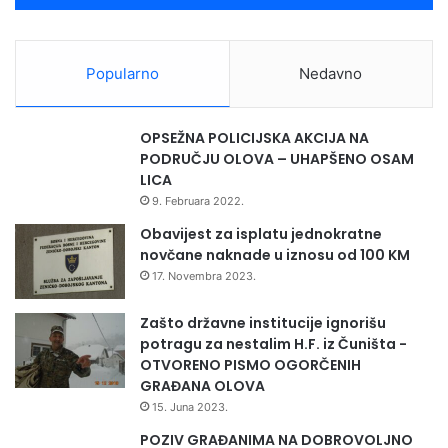
d
s
Skrining se provodi u domovima zdravlja Zavidovići, Maglaj
k
i Žepče, Općoj bolnici Tešanj, Kantonalnoj bolnici Zenica te
Popularno
Nedavno
i
privatnoj zdravstvenoj ustanovi Medicom Zenica, jer su
h
ove ustanove kapacitirane za ovakve preglede, a i
p
OPSEŽNA POLICIJSKA AKCIJA NA
aplicirale su i prošle uspješno obavezne javne pozive ZZO
r
PODRUČJU OLOVA – UHAPŠENO OSAM
a
ZDK i Ministarstva zdravstva, koji finansiraju program.
LICA
v
Žene koje ne pripadaju ciljnoj skupini, koje su mlađe od 50
9. Februara 2022.
a
godina, napominje, mogu uraditi skrining na osnovu
i
Obavijest za isplatu jednokratne
uputnice svog ordinirajućeg ljekara.
d
novčane naknade u iznosu od 100 KM
e
17. Novembra 2023.
m
o
Zašto državne institucije ignorišu
k
potragu za nestalim H.F. iz Čuništa -
r
OTVORENO PISMO OGORČENIH
a
GRAĐANA OLOVA
t
15. Juna 2023.
i
POZIV GRAĐANIMA NA DOBROVOLJNO
j