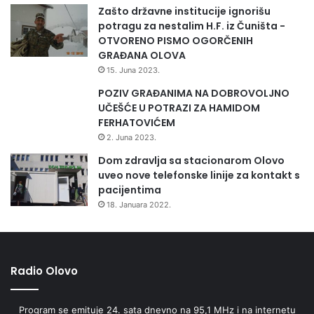
Zašto državne institucije ignorišu
potragu za nestalim H.F. iz Čuništa -
OTVORENO PISMO OGORČENIH
GRAĐANA OLOVA
15. Juna 2023.
POZIV GRAĐANIMA NA DOBROVOLJNO
UČEŠĆE U POTRAZI ZA HAMIDOM
FERHATOVIĆEM
2. Juna 2023.
Dom zdravlja sa stacionarom Olovo
uveo nove telefonske linije za kontakt s
pacijentima
18. Januara 2022.
Radio Olovo
Program se emituje 24. sata dnevno na 95,1 MHz i na internetu