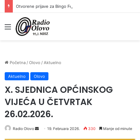
Otvorene prijave za Bingo Festival Fits: Odaberite outfit s omiljenim influencerom i zablistajte na Crvenom tepihu Sarajevo Film Festivala
Meni
Početna
/
Olovo
/
Aktuelno
Aktuelno
Olovo
X. SJEDNICA OPĆINSKOG
VIJEĆA U ČETVRTAK
26.02.2026.
Radio Olovo
S
19. Februara 2026.
330
Manje od minute
e