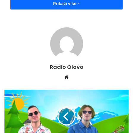
Prikaži više
Radio Olovo
We
bsi
te
K
E
N
A
N
M
A