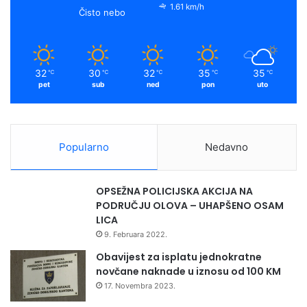
o
e
r
y
1.61 km/h
–
H
Čisto nebo
S
u
k
a
U
M
N
a
m
C
g
32
30
32
35
35
℃
℃
℃
℃
℃
E
l
pet
sub
ned
pon
uto
”
a
j
u
Popularno
Nedavno
OPSEŽNA POLICIJSKA AKCIJA NA
PODRUČJU OLOVA – UHAPŠENO OSAM
LICA
9. Februara 2022.
Obavijest za isplatu jednokratne
novčane naknade u iznosu od 100 KM
17. Novembra 2023.