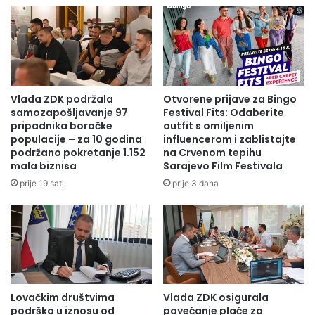
T
n
A
i
V
s
L
p
J
o
A
n
J
z
Vlada ZDK podržala
Otvorene prijave za Bingo
U
o
samozapošljavanje 97
Festival Fits: Odaberite
N
r
pripadnika boračke
outfit s omiljenim
O
populacije – za 10 godina
influencerom i zablistajte
8
V
podržano pokretanje 1.152
na Crvenom tepihu
2
mala biznisa
Sarajevo Film Festivala
U
.
D
I
prije 19 sati
prije 3 dana
J
z
E
b
Č
o
I
r
J
a
U
n
P
a
Lovačkim društvima
Vlada ZDK osigurala
J
j
podrška u iznosu od
povećanje plaće za
E