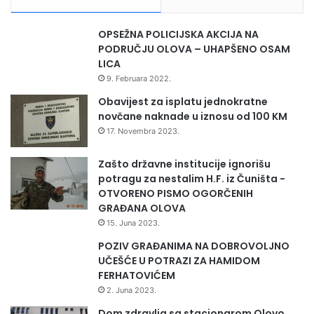
j
e
OPSEŽNA POLICIJSKA AKCIJA NA
r
PODRUČJU OLOVA – UHAPŠENO OSAM
e
LICA
p
9. Februara 2022.
r
e
Obavijest za isplatu jednokratne
v
novčane naknade u iznosu od 100 KM
e
17. Novembra 2023.
n
c
Zašto državne institucije ignorišu
i
potragu za nestalim H.F. iz Čuništa -
j
OTVORENO PISMO OGORČENIH
e
GRAĐANA OLOVA
i
15. Juna 2023.
h
POZIV GRAĐANIMA NA DOBROVOLJNO
i
UČEŠĆE U POTRAZI ZA HAMIDOM
t
FERHATOVIĆEM
n
i
2. Juna 2023.
h
Dom zdravlja sa stacionarom Olovo