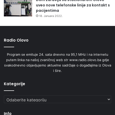
i
uveo nove telefonske linije za kontakt s
n
pacijentima
t
18. Januara 2022.
e
r
v
e
Radio Olovo
n
c
i
Program se emituje 24. sata dnevno na 95,1 MHz i na internetu
j
putem linka na našoj zvaničnoj web str www.radio.olovo.ba gdje
a
svakodnevno objavljujemo aktuelne sadržaje o događajima iz Olova
i šire.
Kategorije
Kategorije
Info