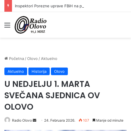
Inspektori Porezne uprave FBiH na području ZDK izvršili 24 inspekcijska nadzora
Meni
Početna
/
Olovo
/
Aktuelno
Aktuelno
Historija
Olovo
U NEDJELJU 1. MARTA
SVEČANA SJEDNICA OV
OLOVO
Radio Olovo
S
24. Februara 2026.
107
Manje od minute
e