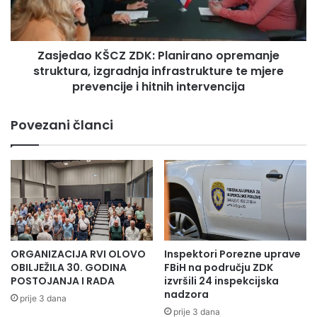
a
a
Z
o
D
K
K
Zasjedao KŠCZ ZDK: Planirano opremanje
Š
u
struktura, izgradnja infrastrukture te mjere
C
d
Z
prevencije i hitnih intervencija
v
Z
i
D
Povezani članci
j
K
e
:
s
P
p
l
r
a
o
n
v
i
e
r
d
a
ORGANIZACIJA RVI OLOVO
Inspektori Porezne uprave
e
n
OBILJEŽILA 30. GODINA
FBiH na području ZDK
n
o
POSTOJANJA I RADA
izvršili 24 inspekcijska
e
o
nadzora
prije 3 dana
a
p
prije 3 dana