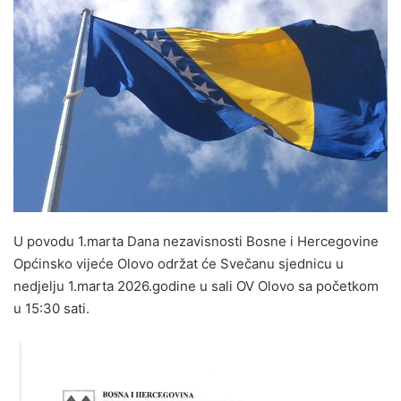
n
d
a
n
e
m
a
i
l
U povodu 1.marta Dana nezavisnosti Bosne i Hercegovine
Općinsko vijeće Olovo održat će Svečanu sjednicu u
nedjelju 1.marta 2026.godine u sali OV Olovo sa početkom
u 15:30 sati.