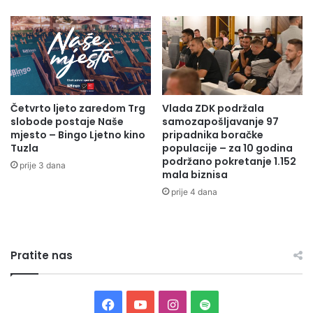
k
r
c
e
i
m
j
a
e
n
z
j
a
e
p
Četvrto ljeto zaredom Trg
Vlada ZDK podržala
s
slobode postaje Naše
samozapošljavanje 97
l
t
mjesto – Bingo Ljetno kino
pripadnika boračke
i
r
Tuzla
populacije – za 10 godina
j
u
podržano pokretanje 1.152
e
prije 3 dana
k
mala biznisa
n
t
prije 4 dana
i
u
l
r
a
a
4
,
.
Pratite nas
i
2
z
k
g
g
r
F
Y
I
S
o