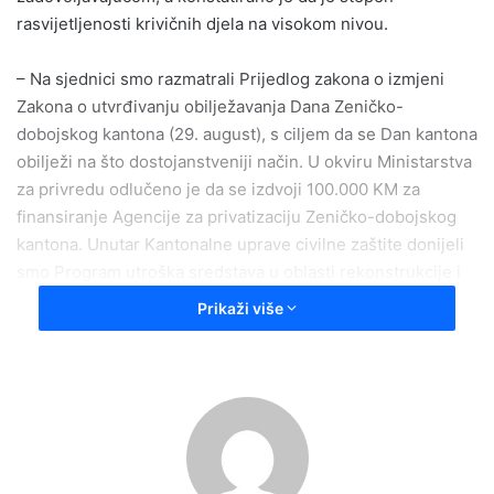
rasvijetljenosti krivičnih djela na visokom nivou.
– Na sjednici smo razmatrali Prijedlog zakona o izmjeni
Zakona o utvrđivanju obilježavanja Dana Zeničko-
dobojskog kantona (29. august), s ciljem da se Dan kantona
obilježi na što dostojanstveniji način. U okviru Ministarstva
za privredu odlučeno je da se izdvoji 100.000 KM za
finansiranje Agencije za privatizaciju Zeničko-dobojskog
kantona. Unutar Kantonalne uprave civilne zaštite donijeli
smo Program utroška sredstava u oblasti rekonstrukcije i
investicionog održavanja u iznosu od 300.000 KM, dok će
Prikaži više
za tekući transfer neprofitnim organizacijama biti izdvojeno
30.000 KM – izjavio je premijer Nezir Pivić.
Na današnjoj sjednici Vlade Ministarstvo za prostorno
uređenje, promet i komunikacije i zaštitu okoline predložilo
je Program utroška namjenskih sredstava Fonda za zaštitu
okoliša u iznosu od 4.350.000 KM.