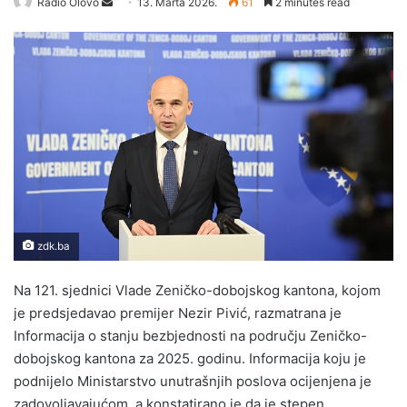
Radio Olovo
S
13. Marta 2026.
61
2 minutes read
e
n
d
a
n
e
m
a
i
l
zdk.ba
Na 121. sjednici Vlade Zeničko-dobojskog kantona, kojom
je predsjedavao premijer Nezir Pivić, razmatrana je
Informacija o stanju bezbjednosti na području Zeničko-
dobojskog kantona za 2025. godinu. Informacija koju je
podnijelo Ministarstvo unutrašnjih poslova ocijenjena je
zadovoljavajućom, a konstatirano je da je stepen