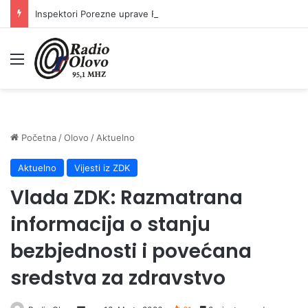
Inspektori Porezne uprave FBiH na području ZDK izvršili 24 inspekcijska nadzora
Meni
Početna
/
Olovo
/
Aktuelno
Aktuelno
Vijesti iz ZDK
Vlada ZDK: Razmatrana
informacija o stanju
bezbjednosti i povećana
sredstva za zdravstvo