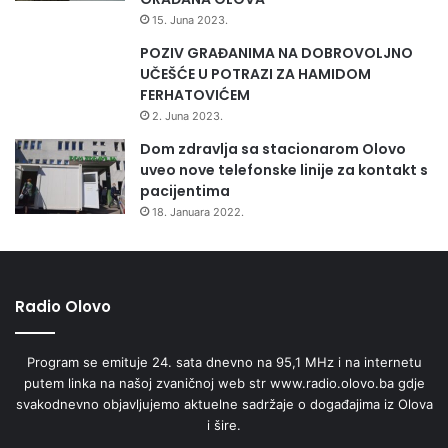
o
15. Juna 2023.
g
POZIV GRAĐANIMA NA DOBROVOLJNO
o
UČEŠĆE U POTRAZI ZA HAMIDOM
m
FERHATOVIĆEM
e
t
2. Juna 2023.
n
Dom zdravlja sa stacionarom Olovo
u
uveo nove telefonske linije za kontakt s
u
pacijentima
t
18. Januara 2022.
a
k
m
i
Radio Olovo
c
u
B
Program se emituje 24. sata dnevno na 95,1 MHz i na internetu
i
putem linka na našoj zvaničnoj web str www.radio.olovo.ba gdje
H
svakodnevno objavljujemo aktuelne sadržaje o događajima iz Olova
-
i šire.
I