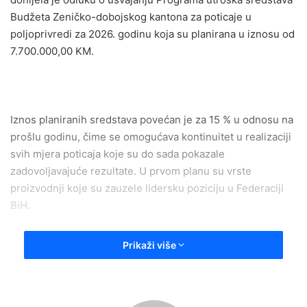
Budžeta Zeničko-dobojskog kantona za poticaje u
poljoprivredi za 2026. godinu koja su planirana u iznosu od
7.700.000,00 KM.
Iznos planiranih sredstava povećan je za 15 % u odnosu na
prošlu godinu, čime se omogućava kontinuitet u realizaciji
svih mjera poticaja koje su do sada pokazale
zadovoljavajuće rezultate. U prvom planu su vrste
proizvodnji koje su zauzele lidersku poziciju u Federaciji
BiH.
Prikaži više
-Programom poticaja u ovom periodu unaprijedit će se
razvoj poljoprivrede koji daje rezultate, a cilj nam je