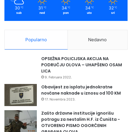
m
d
m
30
31
34
34
32
℃
℃
℃
℃
℃
n
a
sub
ned
pon
uto
sri
e
o
p
s
o
i
l
g
Popularno
Nedavno
i
u
c
r
i
a
OPSEŽNA POLICIJSKA AKCIJA NA
j
p
PODRUČJU OLOVA – UHAPŠENO OSAM
s
r
LICA
k
e
9. Februara 2022.
e
d
s
s
Obavijest za isplatu jednokratne
a
t
novčane naknade u iznosu od 100 KM
r
o
17. Novembra 2023.
a
j
d
e
Zašto državne institucije ignorišu
n
ć
potragu za nestalim H.F. iz Čuništa -
j
u
OTVORENO PISMO OGORČENIH
e
n
GRAĐANA OLOVA