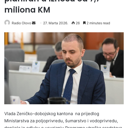
miliona KM
Radio Olovo
S
27. Marta 2026.
26
2 minutes read
e
n
d
a
n
e
m
a
i
l
Vlada Zeničko-dobojskog kantona na prijedlog
Ministarstva za poljoprivredu, šumarstvo i vodoprivredu,
donijela je odluku o usvajanju Programa utroška sredstava