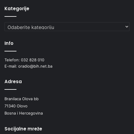
t
a
Kategorije
l
i
Kategorije
j
a
Info
Telefon: 032 828 010
E-mail: oradio@bih.net.ba
Adresa
Branilaca Olova bb
71340 Olovo
Bosna i Hercegovina
Socijalne mreže