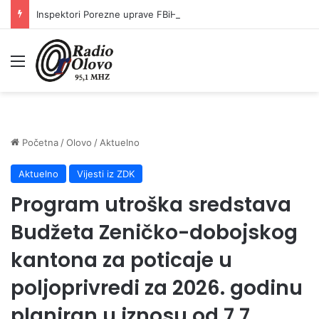
Inspektori Porezne uprave FBiH na području ZDK izvršili 24 inspekcijska nadzora
Meni
Početna
/
Olovo
/
Aktuelno
Aktuelno
Vijesti iz ZDK
Program utroška sredstava
Budžeta Zeničko-dobojskog
kantona za poticaje u
poljoprivredi za 2026. godinu
planiran u iznosu od 7,7