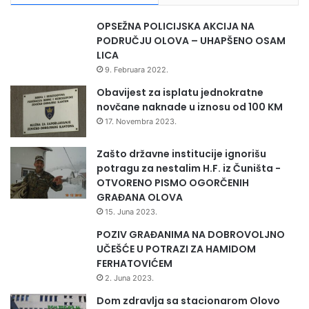
premijer Zeničko-dobojskog kantona Nezir Pivić i
6
.
predsjedavajući Skupštine Zeničko-dobojskog
OPSEŽNA POLICIJSKA AKCIJA NA
g
PODRUČJU OLOVA – UHAPŠENO OSAM
kantona Ćazim Huskić, kao i Vahida Husanović iz
o
LICA
d
Tešnja, autorica četiri knjige poezije, koja je ovom
9. Februara 2022.
i
prilikom pročitala svoju pjesmu posvećenu
n
Obavijest za isplatu jednokratne
u
Ahmićima i Adnanu Zecu.
novčane naknade u iznosu od 100 KM
17. Novembra 2023.
Ova knjiga predstavlja značajan doprinos kulturi
Zašto državne institucije ignorišu
sjećanja i podsjetnik na važnost očuvanja istine o
potragu za nestalim H.F. iz Čuništa -
OTVORENO PISMO OGORČENIH
ratnim zločinima, s ciljem izgradnje društva
GRAĐANA OLOVA
zasnovanog na istini, odgovornosti i trajnom miru.
15. Juna 2023.
POZIV GRAĐANIMA NA DOBROVOLJNO
Press služba ZDK
UČEŠĆE U POTRAZI ZA HAMIDOM
FERHATOVIĆEM
2. Juna 2023.
Dom zdravlja sa stacionarom Olovo