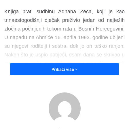
Knjiga prati sudbinu Adnana Zeca, koji je kao
trinaestogodišnji dječak preživio jedan od najtežih
zločina počinjenih tokom rata u Bosni i Hercegovini.
U napadu na Ahmiće 16. aprila 1993. godine ubijeni
su njegovi roditelji i sestra, dok je on teško ranjen.
Nakon što je uspio pobjeći, osam dana se skrivao u
razorenom selu, sve dok ga nisu pronašli i spasili
Prikaži više
vojnici Ujedinjenih nacija. Kao najmlađi svjedok
kasnije je svjedočio pred Haškim tribunalom, a
danas živi u Nizozemskoj, gdje kroz svoje
svjedočenje nastoji očuvati istinu i ukazati na
posljedice mržnje i rata.
Autor knjige Thomas Obruča, austrijski pisac i bivši