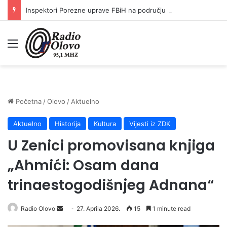
Inspektori Porezne uprave FBiH na području ZDK izvršili 24 inspekcijska nadzora
Meni
Početna
/
Olovo
/
Aktuelno
Aktuelno
Historija
Kultura
Vijesti iz ZDK
U Zenici promovisana knjiga
„Ahmići: Osam dana
trinaestogodišnjeg Adnana“
Radio Olovo
S
27. Aprila 2026.
15
1 minute read
e