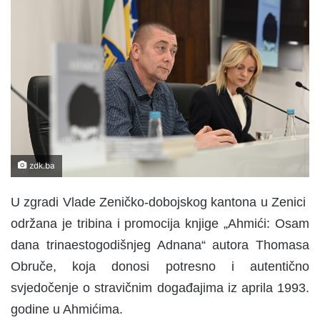
n
d
a
n
e
m
a
i
l
zdk.ba
U zgradi Vlade Zeničko-dobojskog kantona u Zenici
održana je tribina i promocija knjige „Ahmići: Osam
dana trinaestogodišnjeg Adnana“ autora Thomasa
Obruče, koja donosi potresno i autentično
svjedočenje o stravičnim događajima iz aprila 1993.
godine u Ahmićima.