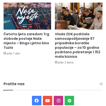
i
b
s
r
c
a
i
n
p
i
l
l
Četvrto ljeto zaredom Trg
Vlada ZDK podržala
i
a
slobode postaje Naše
samozapošljavanje 97
n
č
mjesto – Bingo Ljetno kino
pripadnika boračke
e
k
Tuzla
populacije – za 10 godina
,
e
podržano pokretanje 1.152
prije 1 dan
n
p
mala biznisa
e
o
prije 2 dana
g
zdk.ba
p
o
u
o
l
p
a
Pratite nas
s
c
t
i
a
j
n
e
F
Y
I
S
k
: