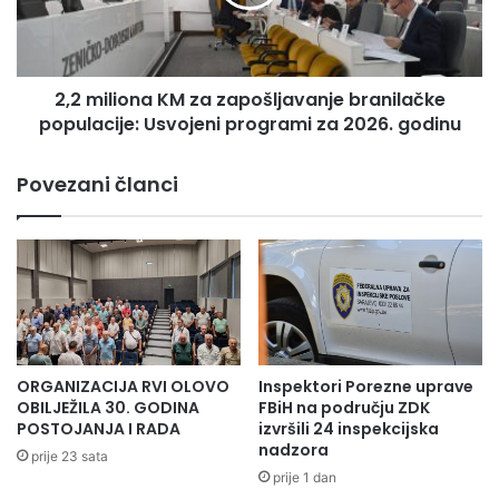
k
l
o
i
rezultiralo ovom knjigom kao trajnim
l
o
svjedočanstvom.
a
n
m
2,2 miliona KM za zapošljavanje branilačke
a
a
populacije: Usvojeni programi za 2026. godinu
K
v
M
i
z
Povezani članci
š
a
e
z
n
a
i
p
j
o
e
š
p
l
i
j
t
a
ORGANIZACIJA RVI OLOVO
Inspektori Porezne uprave
a
v
OBILJEŽILA 30. GODINA
FBiH na području ZDK
n
a
POSTOJANJA I RADA
izvršili 24 inspekcijska
zdk.ba
j
nadzora
n
prije 23 sata
e
j
prije 1 dan
d
e