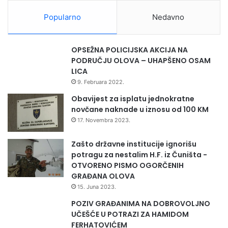
n
j
Popularno
Nedavno
u
u
Z
OPSEŽNA POLICIJSKA AKCIJA NA
e
PODRUČJU OLOVA – UHAPŠENO OSAM
n
LICA
i
9. Februara 2022.
c
Obavijest za isplatu jednokratne
i
novčane naknade u iznosu od 100 KM
17. Novembra 2023.
Zašto državne institucije ignorišu
potragu za nestalim H.F. iz Čuništa -
OTVORENO PISMO OGORČENIH
GRAĐANA OLOVA
15. Juna 2023.
POZIV GRAĐANIMA NA DOBROVOLJNO
UČEŠĆE U POTRAZI ZA HAMIDOM
FERHATOVIĆEM