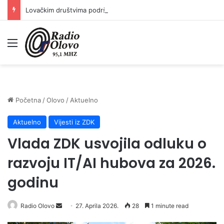
Lovačkim društvima podrška u iznosu od 138.000 KM
Meni
Početna
/
Olovo
/
Aktuelno
Aktuelno
Vijesti iz ZDK
Vlada ZDK usvojila odluku o
razvoju IT/AI hubova za 2026.
godinu
Radio Olovo
S
27. Aprila 2026.
28
1 minute read
e