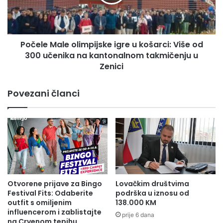
u cijelom svijetu.
o
e
š
M
l
a
Press služba ZDK
j
l
a
Počele Male olimpijske igre u košarci: Više od
e
v
300 učenika na kantonalnom takmičenju u
o
a
l
Zenici
n
i
j
m
Povezani članci
e
p
b
i
r
j
a
s
n
k
i
e
l
i
a
g
č
r
Otvorene prijave za Bingo
Lovačkim društvima
k
e
Festival Fits: Odaberite
podrška u iznosu od
e
u
outfit s omiljenim
138.000 KM
p
k
influencerom i zablistajte
prije 6 dana
o
na Crvenom tepihu
o