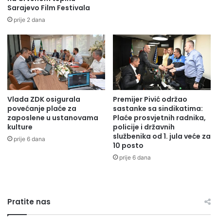
Sarajevo Film Festivala
p
š
u
a
prije 2 dana
l
r
a
c
c
i
i
:
j
V
e
i
:
š
Vlada ZDK osigurala
Premijer Pivić održao
U
e
povećanje plaće za
sastanke sa sindikatima:
s
o
zaposlene u ustanovama
Plaće prosvjetnih radnika,
v
d
kulture
policije i državnih
o
3
službenika od 1. jula veće za
prije 6 dana
j
0
10 posto
e
0
prije 6 dana
n
u
i
č
p
e
r
n
Pratite nas
o
i
g
k