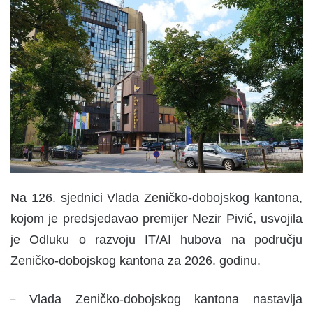
n
d
a
n
e
m
a
i
l
Na 126. sjednici Vlada Zeničko-dobojskog kantona,
kojom je predsjedavao premijer Nezir Pivić, usvojila
je Odluku o razvoju IT/AI hubova na području
Zeničko-dobojskog kantona za 2026. godinu.
Vlada Zeničko-dobojskog kantona nastavlja
–