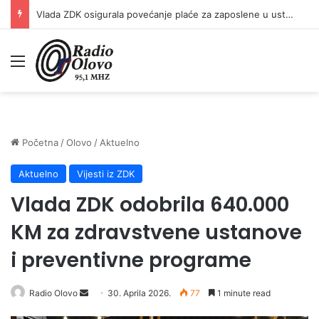
Premijer Pivić održao sastanke sa sindikatima: Plaće prosvjetnih radnika, policije i državnih službenika od 1. jula veće za 10 posto
Meni
Početna
/
Olovo
/
Aktuelno
Aktuelno
Vijesti iz ZDK
Vlada ZDK odobrila 640.000
KM za zdravstvene ustanove
i preventivne programe
Radio Olovo
S
30. Aprila 2026.
77
1 minute read
e