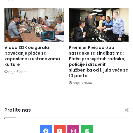
t
u
p
a
č
n
o
Vlada ZDK osigurala
Premijer Pivić održao
s
povećanje plaće za
sastanke sa sindikatima:
t
zaposlene u ustanovama
Plaće prosvjetnih radnika,
z
kulture
policije i državnih
a
službenika od 1. jula veće za
prije 6 dana
o
10 posto
s
prije 6 dana
o
b
e
s
Pratite nas
a
i
n
v
F
Y
I
S