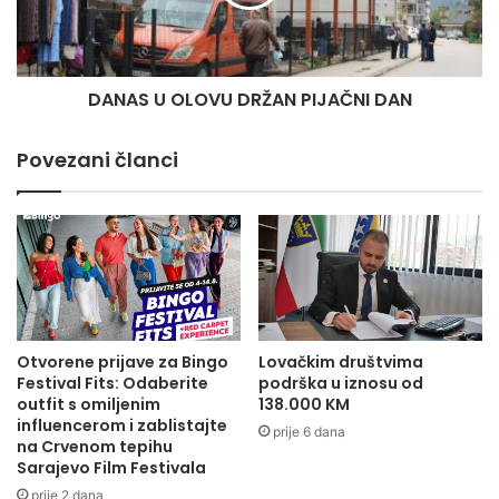
t
U
pripadnika branilačke populacije – pojasnio je
r
O
a
L
Mušija.
n
O
i
DANAS U OLOVU DRŽAN PIJAČNI DAN
V
Ministarstvo obrazovanja, nauke, kulture i sporta
c
U
e
D
odobrilo je dodatnih 200.000 KM Općini Maglaj za
Povezani članci
Z
R
sufinansiranje druge faze izgradnje sportske
D
Ž
K
dvorane srednjih škola u Maglaju.
A
-
N
a
P
Press služba ZDK
:
I
B
J
o
A
l
Č
Otvorene prijave za Bingo
Lovačkim društvima
j
N
Festival Fits: Odaberite
podrška u iznosu od
a
I
outfit s omiljenim
138.000 KM
p
influencerom i zablistajte
D
prije 6 dana
na Crvenom tepihu
r
A
Sarajevo Film Festivala
i
N
s
prije 2 dana