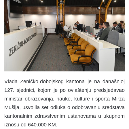
n
d
a
n
e
m
a
i
l
Vlada Zeničko-dobojskog kantona je na današnjoj
127. sjednici, kojom je po ovlaštenju predsjedavao
ministar obrazovanja, nauke, kulture i sporta Mirza
Mušija, usvojila set odluka o odobravanju sredstava
kantonalnim zdravstvenim ustanovama u ukupnom
iznosu od 640.000 KM.