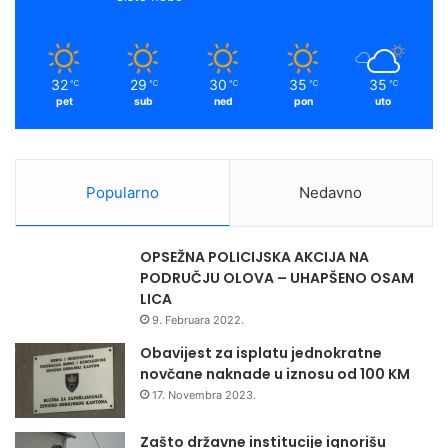
g
e
k
a
k
"
a
m
n
32
29
30
35
35
℃
℃
℃
℃
℃
t
pet
sub
ned
pon
uto
o
n
a
Popularno
Nedavno
OPSEŽNA POLICIJSKA AKCIJA NA
PODRUČJU OLOVA – UHAPŠENO OSAM
LICA
9. Februara 2022.
Obavijest za isplatu jednokratne
novčane naknade u iznosu od 100 KM
17. Novembra 2023.
Zašto državne institucije ignorišu