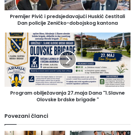
r
P
Premijer Pivić i predsjedavajući Huskić čestitali
i
Dan policije Zeničko-dobojskog kantona
v
i
ć
P
i
r
p
o
r
g
e
r
d
a
s
m
j
o
e
b
d
Program obilježavanja 27.maja Dana "1.Slavne
i
a
Olovske brdske brigade "
l
v
j
a
e
Povezani članci
j
ž
u
a
ć
v