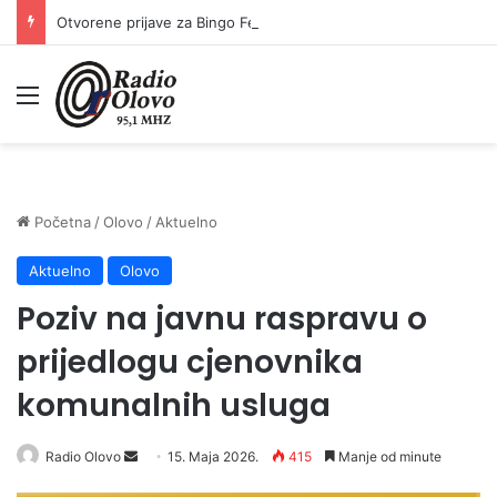
Otvorene prijave za Bingo Festival Fits: Odaberite outfit s omiljenim influencerom i zablistajte na Crvenom tepihu Sarajevo Film Festivala
Meni
Početna
/
Olovo
/
Aktuelno
Aktuelno
Olovo
Poziv na javnu raspravu o
prijedlogu cjenovnika
komunalnih usluga
Radio Olovo
S
15. Maja 2026.
415
Manje od minute
e