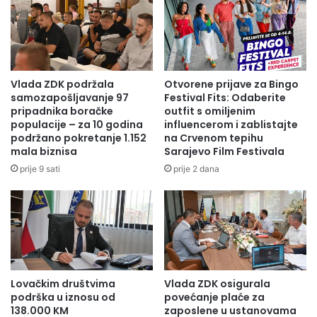
i
a
H
n
u
j
s
a
k
2
i
7
Vlada ZDK podržala
Otvorene prijave za Bingo
ć
.
samozapošljavanje 97
Festival Fits: Odaberite
č
m
pripadnika boračke
outfit s omiljenim
e
populacije – za 10 godina
influencerom i zablistajte
a
podržano pokretanje 1.152
na Crvenom tepihu
s
j
mala biznisa
Sarajevo Film Festivala
t
a
i
D
prije 9 sati
prije 2 dana
t
a
a
n
l
a
i
"
D
1
a
.
n
S
Lovačkim društvima
Vlada ZDK osigurala
p
l
podrška u iznosu od
povećanje plaće za
o
a
138.000 KM
zaposlene u ustanovama
l
v