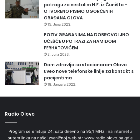
potragu za nestalim H.F. iz Čuništa -
OTVORENO PISMO OGORČENIH
GRAĐANA OLOVA
15. Juna 2023.
POZIV GRAĐANIMA NA DOBROVOLJNO
UČEŠĆE U POTRAZI ZA HAMIDOM
FERHATOVIĆEM
2. Juna 2023.
Dom zdravlja sa stacionarom Olovo
uveo nove telefonske linije za kontakt s
pacijentima
18. Januara 2022.
Radio Olovo
Program se emituje 24. sata dnevno na 95,1 MHz i na internetu
putem linka na našoj zvaničnoj web str www.radio.olovo.ba gdje