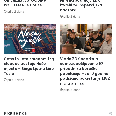
OBILJEŽILA 30. GODINA
FBiH na području ZDK
i
r
predstavlja snažan potencijal za razvoj eko- i
POSTOJANJA I RADA
izvršili 24 inspekcijska
r
e
nadzora
prije 2 dana
avanturističkog turizma.
o
h
prije 2 dana
d
r
e
a
,
m
t
b
e
e
u
n
p
e
r
Četvrto ljeto zaredom Trg
Vlada ZDK podržala
i
slobode postaje Naše
samozapošljavanje 97
a
n
mjesto – Bingo Ljetno kino
pripadnika boračke
v
d
Tuzla
populacije – za 10 godina
l
u
podržano pokretanje 1.152
j
prije 2 dana
s
mala biznisa
a
t
prije 3 dana
n
r
j
i
Također je posjećena i lokacija Kamene kugle,
e
j
o
e
jedinstveni geološki fenomen koji zbog svoje
t
Pratite nas
: