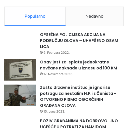
i
t
1
n
0
Popularno
Nedavno
e
0
s
i
r
z
OPSEŽNA POLICIJSKA AKCIJA NA
e
l
PODRUČJU OLOVA – UHAPŠENO OSAM
d
a
LICA
i
g
9. Februara 2022.
n
a
e
č
Obavijest za isplatu jednokratne
a
novčane naknade u iznosu od 100 KM
17. Novembra 2023.
Zašto državne institucije ignorišu
potragu za nestalim H.F. iz Čuništa -
OTVORENO PISMO OGORČENIH
GRAĐANA OLOVA
15. Juna 2023.
POZIV GRAĐANIMA NA DOBROVOLJNO
UČEŠĆE U POTRAZI ZA HAMIDOM