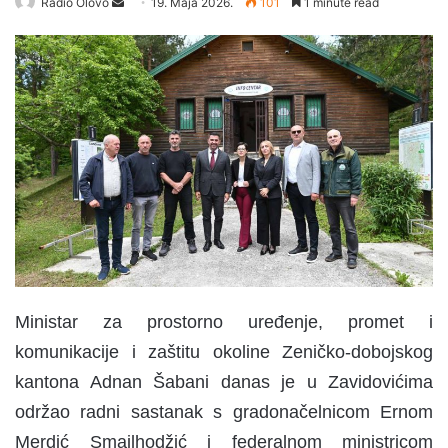
Radio Olovo
S
19. Maja 2026.
101
1 minute read
e
n
d
a
n
e
m
a
i
l
Ministar za prostorno uređenje, promet i
komunikacije i zaštitu okoline Zeničko-dobojskog
kantona Adnan Šabani danas je u Zavidovićima
održao radni sastanak s gradonačelnicom Ernom
Merdić Smailhodžić i federalnom ministricom