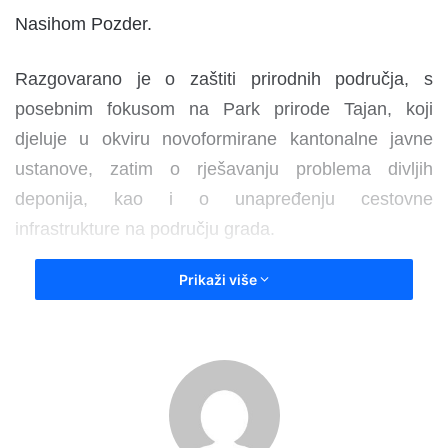
Nasihom Pozder.
Razgovarano je o zaštiti prirodnih područja, s
posebnim fokusom na Park prirode Tajan, koji
djeluje u okviru novoformirane kantonalne javne
ustanove, zatim o rješavanju problema divljih
deponija, kao i o unapređenju cestovne
infrastrukture na području grada.
Prikaži više
Ministar Šabani istakao je da su zaštićena područja i
očuvanje prirodnih resursa, kao i rješavanje
ekoloških izazova i razvoj infrastrukture, prioriteti
koji zahtijevaju zajednički i koordiniran pristup svih
nivoa vlasti.