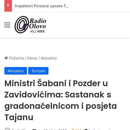
Inspektori Porezne uprave FBiH na području ZDK izvršili 24 inspekcijska nadzora
Meni
Početna
/
Olovo
/
Aktuelno
Aktuelno
Turizam
Ministri Šabani i Pozder u
Zavidovićima: Sastanak s
gradonačelnicom i posjeta
Tajanu