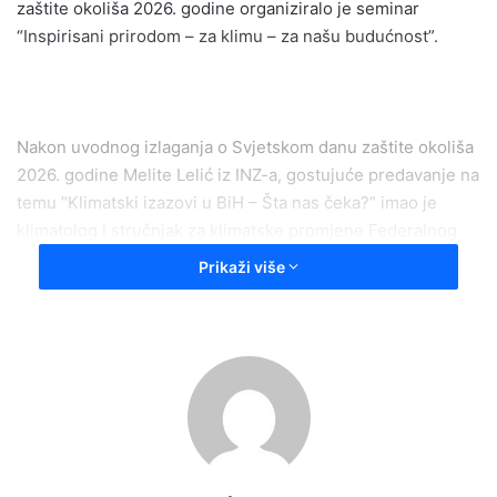
zaštite okoliša 2026. godine organiziralo je seminar
“Inspirisani prirodom – za klimu – za našu budućnost”.
Nakon uvodnog izlaganja o Svjetskom danu zaštite okoliša
2026. godine Melite Lelić iz INZ-a, gostujuće predavanje na
temu “Klimatski izazovi u BiH – Šta nas čeka?” imao je
klimatolog i stručnjak za klimatske promjene Federalnog
hidrometeorološkog zavoda Bakir Krajinović.
Prikaži više
– Klimatske promjene više nisu neka teorija, nego naša
realnost i svakodnevica i u Bosni i Hercegovini. Trebamo
graditi društvo otpornije na klimatske promjene. To je
zadaća ne samo klimatologa nego i svih drugih eksperata
iz raznih sektora, pa tako i sektora javnog zdravstva i na taj