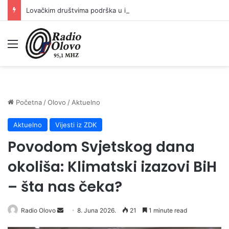
Lovačkim društvima podrška u iznosu od 138.000 KM
Meni
Početna
/
Olovo
/
Aktuelno
Aktuelno
Vijesti iz ZDK
Povodom Svjetskog dana
okoliša: Klimatski izazovi BiH
– šta nas čeka?
Radio Olovo
S
8. Juna 2026.
21
1 minute read
e