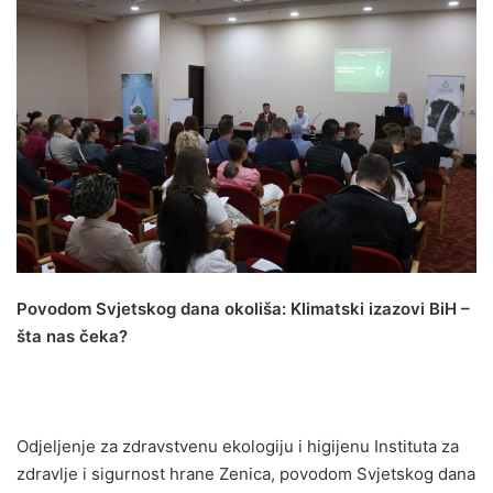
n
d
a
n
e
m
a
i
l
Povodom Svjetskog dana okoliša: Klimatski izazovi BiH –
šta nas čeka?
Odjeljenje za zdravstvenu ekologiju i higijenu Instituta za
zdravlje i sigurnost hrane Zenica, povodom Svjetskog dana