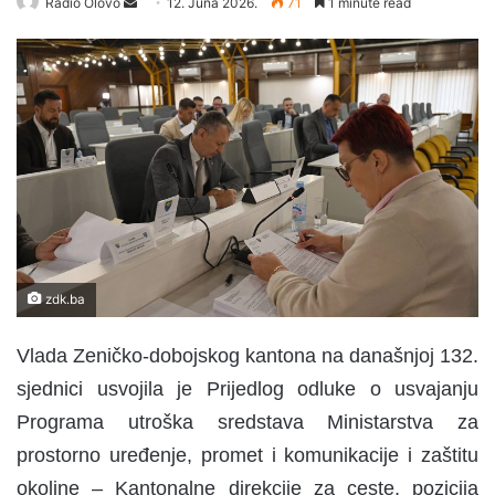
Radio Olovo
S
12. Juna 2026.
71
1 minute read
e
n
d
a
n
e
m
a
i
l
zdk.ba
Vlada Zeničko-dobojskog kantona na današnjoj 132.
sjednici usvojila je Prijedlog odluke o usvajanju
Programa utroška sredstava Ministarstva za
prostorno uređenje, promet i komunikacije i zaštitu
okoline – Kantonalne direkcije za ceste, pozicija