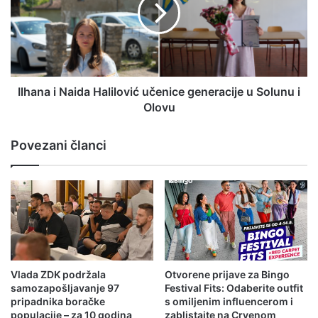
a
i
n
o
a
n
i
i
N
s
a
a
i
Ilhana i Naida Halilović učenice generacije u Solunu i
l
d
Olovu
a
a
2
H
Povezani članci
4
a
v
l
o
i
z
l
a
o
č
v
a
i
z
ć
b
u
Vlada ZDK podržala
Otvorene prijave za Bingo
o
č
samozapošljavanje 97
Festival Fits: Odaberite outfit
g
e
pripadnika boračke
s omiljenim influencerom i
o
n
populacije – za 10 godina
zablistajte na Crvenom