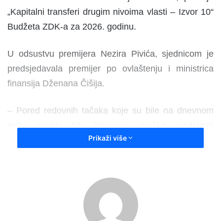
„Kapitalni transferi drugim nivoima vlasti – Izvor 10“
Budžeta ZDK-a za 2026. godinu.
U odsustvu premijera Nezira Pivića, sjednicom je
predsjedavala premijer po ovlaštenju i ministrica
finansija Dženana Čišija.
– Pored redovnih tačaka koje su bile na dnevnom
redu, istakla bih Program utroška sredstava
Prikaži više
Ministarstva za prostorno uređenje, promet i
komunikacije i zaštitu okoline u iznosu od
3.423.820,35 KM. Također, iz istog ministarstva
Vladi je dostavljena Odluka o odobravanju
sredstava po Javnom pozivu za realizaciju
programa, projekata i srodnih aktivnosti iz oblasti