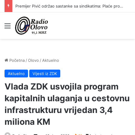
Premijer Pivić održao sastanke sa sindikatima: Plaće prosvjetnih radnika, policije i državnih službenika od 1. jula veće za 10 posto
Meni
Početna
/
Olovo
/
Aktuelno
Aktuelno
Vijesti iz ZDK
Vlada ZDK usvojila program
kapitalnih ulaganja u cestovnu
infrastrukturu vrijedan 3,4
miliona KM