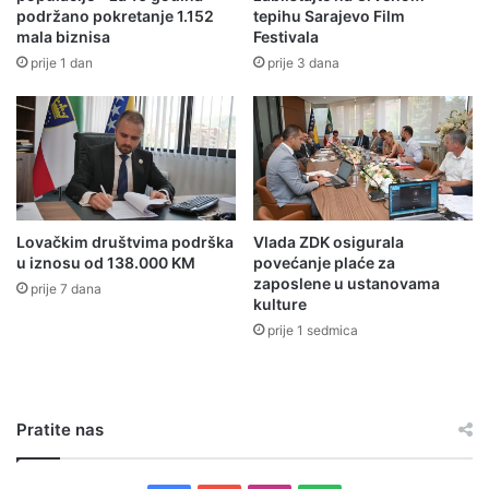
b
podržano pokretanje 1.152
tepihu Sarajevo Film
i
mala biznisa
Festivala
i
c
j
e
prije 1 dan
prije 3 dana
e
g
s
e
n
n
e
e
v
r
o
a
ž
c
Lovačkim društvima podrška
Vlada ZDK osigurala
n
i
u iznosu od 138.000 KM
povećanje plaće za
j
j
zaposlene u ustanovama
prije 7 dana
e
e
kulture
u
prije 1 sedmica
S
o
l
u
Pratite nas
n
u
i