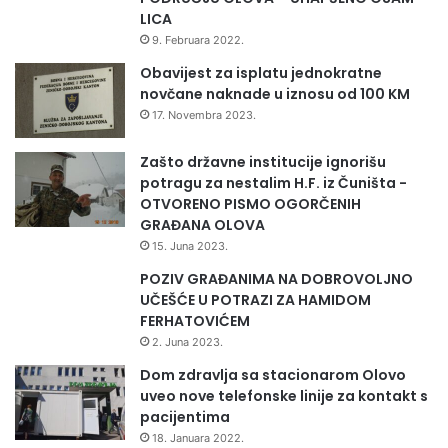
seniorsku selekciju, dok pojedine već igraju i
n
LICA
o
Premijer ligu BiH. Siguran sam da za budućnost
9. Februara 2022.
s
ženske košarke ne trebamo brinuti – kazao je
t
Obavijest za isplatu jednokratne
i
novčane naknade u iznosu od 100 KM
Bajgorić.
17. Novembra 2023.
U ime pionirske selekcije OKK Čelik prisutnima se
Zašto državne institucije ignorišu
obratio Tarik Avdić, koji je rekao da su svi u ekipi
potragu za nestalim H.F. iz Čuništa -
OTVORENO PISMO OGORČENIH
ponosni na osvojenu titulu i da će nastaviti vrijedno
GRAĐANA OLOVA
trenirati kako bi i u budućnosti donosili nove trofeje
15. Juna 2023.
svom klubu i gradu.
POZIV GRAĐANIMA NA DOBROVOLJNO
UČEŠĆE U POTRAZI ZA HAMIDOM
FERHATOVIĆEM
Press služba ZDK
2. Juna 2023.
Dom zdravlja sa stacionarom Olovo
uveo nove telefonske linije za kontakt s
pacijentima
18. Januara 2022.