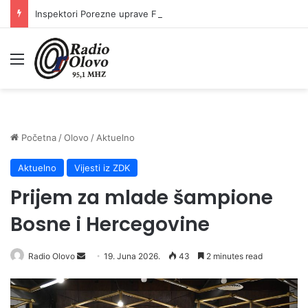
Inspektori Porezne uprave FBiH na području ZDK izvršili 24 inspekcijska nadzora
Meni
Početna
/
Olovo
/
Aktuelno
Aktuelno
Vijesti iz ZDK
Prijem za mlade šampione
Bosne i Hercegovine
Radio Olovo
S
19. Juna 2026.
43
2 minutes read
e
n
d