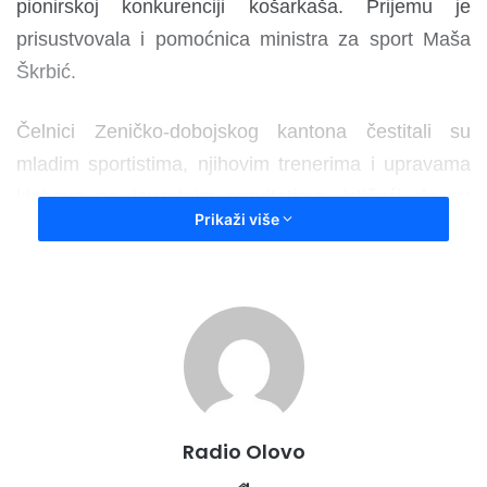
pionirskoj konkurenciji košarkaša. Prijemu je
prisustvovala i pomoćnica ministra za sport Maša
Škrbić.
Čelnici Zeničko-dobojskog kantona čestitali su
mladim sportistima, njihovim trenerima i upravama
klubova na izuzetnim rezultatima, ističući da su
Prikaži više
osvojene titule potvrda kvalitetnog rada s mlađim
selekcijama i podstrek za daljnji razvoj sporta u
kantonu.
– Imali smo zadovoljstvo ugostiti šampionke u
juniorskoj i šampione u pionirskoj kategoriji, koji su
ostvarili izvanredne rezultate u protekloj sezoni.
Radio Olovo
Posebno me raduje što su to mladi sportisti, jer je
cilj naših ulaganja u sport stvaranje uslova za razvoj