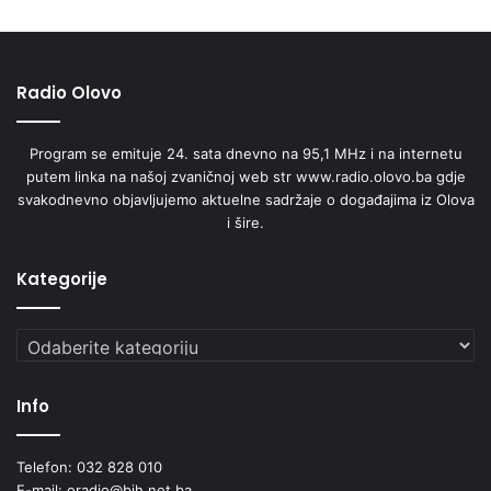
Radio Olovo
Program se emituje 24. sata dnevno na 95,1 MHz i na internetu
putem linka na našoj zvaničnoj web str www.radio.olovo.ba gdje
svakodnevno objavljujemo aktuelne sadržaje o događajima iz Olova
i šire.
Kategorije
Kategorije
Info
Telefon: 032 828 010
E-mail: oradio@bih.net.ba