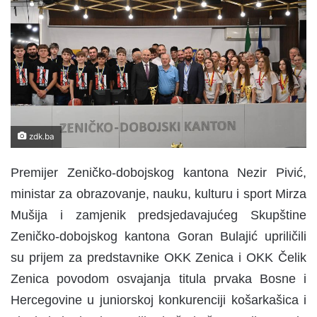
a
n
e
m
a
i
l
zdk.ba
Premijer Zeničko-dobojskog kantona Nezir Pivić,
ministar za obrazovanje, nauku, kulturu i sport Mirza
Mušija i zamjenik predsjedavajućeg Skupštine
Zeničko-dobojskog kantona Goran Bulajić upriličili
su prijem za predstavnike OKK Zenica i OKK Čelik
Zenica povodom osvajanja titula prvaka Bosne i
Hercegovine u juniorskoj konkurenciji košarkašica i