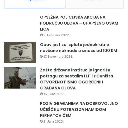
š
a
m
OPSEŽNA POLICIJSKA AKCIJA NA
p
PODRUČJU OLOVA – UHAPŠENO OSAM
i
LICA
o
9. Februara 2022.
n
i
Obavijest za isplatu jednokratne
m
novčane naknade u iznosu od 100 KM
a
17. Novembra 2023.
Zašto državne institucije ignorišu
potragu za nestalim H.F. iz Čuništa -
OTVORENO PISMO OGORČENIH
GRAĐANA OLOVA
15. Juna 2023.
POZIV GRAĐANIMA NA DOBROVOLJNO
UČEŠĆE U POTRAZI ZA HAMIDOM
FERHATOVIĆEM
2. Juna 2023.