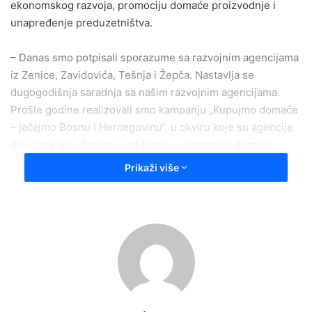
ekonomskog razvoja, promociju domaće proizvodnje i
unapređenje preduzetništva.
– Danas smo potpisali sporazume sa razvojnim agencijama
iz Zenice, Zavidovića, Tešnja i Žepča. Nastavlja se
dugogodišnja saradnja sa našim razvojnim agencijama.
Prošle godine realizovali smo kampanju „Kupujmo domaće
– jačajmo Bosnu i Hercegovinu“, u okviru koje su agencije
dale značajan doprinos na terenu u promociji domaće
proizvodnje. Ove godine ulazimo u nove zajedničke
Prikaži više
projekte koje ćemo realizovati uz podršku Vlade Zeničko-
dobojskog kantona. Naše razvojne agencije su naši
partneri i isturena ruka Ministarstva u lokalnim sredinama –
rekao je ministar za privredu Zeničko-dobojskog kantona
Samir Šibonjić.
On je ovom prilikom pozvao građane da prilikom kupovine
daju prednost domaćim proizvodima, naglašavajući da je to