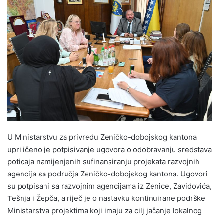
n
d
a
n
e
m
a
i
l
U Ministarstvu za privredu Zeničko-dobojskog kantona
upriličeno je potpisivanje ugovora o odobravanju sredstava
poticaja namijenjenih sufinansiranju projekata razvojnih
agencija sa područja Zeničko-dobojskog kantona. Ugovori
su potpisani sa razvojnim agencijama iz Zenice, Zavidovića,
Tešnja i Žepča, a riječ je o nastavku kontinuirane podrške
Ministarstva projektima koji imaju za cilj jačanje lokalnog