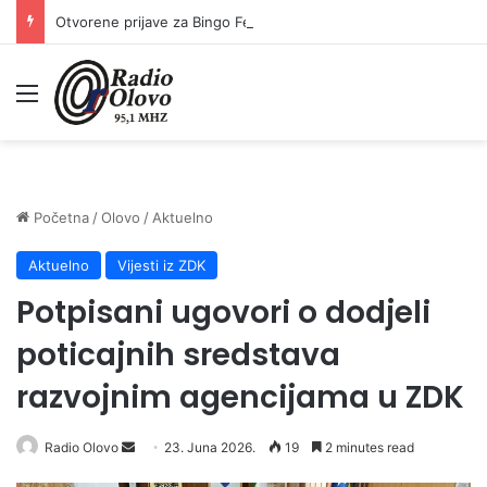
Otvorene prijave za Bingo Festival Fits: Odaberite outfit s omiljenim influencerom i zablistajte na Crvenom tepihu Sarajevo Film Festivala
Meni
Početna
/
Olovo
/
Aktuelno
Aktuelno
Vijesti iz ZDK
Potpisani ugovori o dodjeli
poticajnih sredstava
razvojnim agencijama u ZDK
Radio Olovo
S
23. Juna 2026.
19
2 minutes read
e