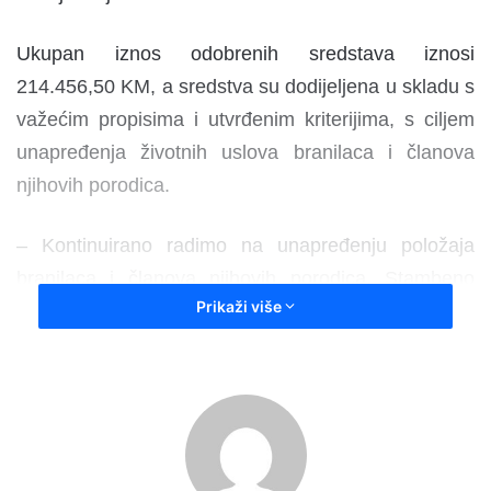
Ukupan iznos odobrenih sredstava iznosi
214.456,50 KM, a sredstva su dodijeljena u skladu s
važećim propisima i utvrđenim kriterijima, s ciljem
unapređenja životnih uslova branilaca i članova
njihovih porodica.
– Kontinuirano radimo na unapređenju položaja
branilaca i članova njihovih porodica. Stambeno
Prikaži više
zbrinjavanje predstavlja osnovu dostojanstvenog
života i socijalne sigurnosti, te će Ministarstvo i
dalje, u okviru raspoloživih budžetskih sredstava,
pružati podršku onima kojima je ona najpotrebnija –
kazao je ministar Adnan Sirovica.