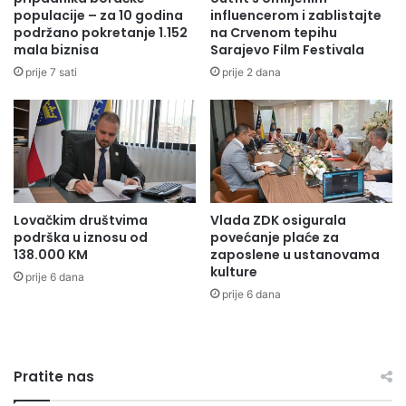
o
u
populacije – za 10 godina
influencerom i zablistajte
v
podržano pokretanje 1.152
na Crvenom tepihu
ć
mala biznisa
Sarajevo Film Festivala
n
n
i
o
prije 7 sati
prije 2 dana
h
s
i
t
s
:
r
1
e
4
d
,
n
7
Lovačkim društvima
Vlada ZDK osigurala
j
5
podrška u iznosu od
povećanje plaće za
i
m
138.000 KM
zaposlene u ustanovama
h
i
kulture
prije 6 dana
š
l
prije 6 dana
k
i
o
o
l
n
a
a
Pratite nas
K
M