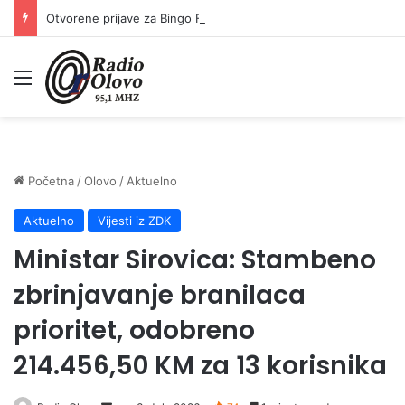
Otvorene prijave za Bingo Festival Fits: Odaberite outfit s omiljenim influencerom i zablistajte na Crvenom tepihu Sarajevo Film Festivala
Meni
Početna
/
Olovo
/
Aktuelno
Aktuelno
Vijesti iz ZDK
Ministar Sirovica: Stambeno
zbrinjavanje branilaca
prioritet, odobreno
214.456,50 KM za 13 korisnika