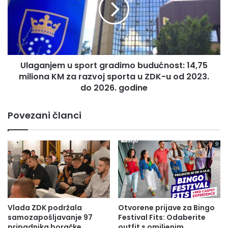
g
a
a
u
n
č
j
e
e
n
m
i
Ulaganjem u sport gradimo budućnost: 14,75
u
k
miliona KM za razvoj sporta u ZDK-u od 2023.
s
e
p
do 2026. godine
g
o
e
r
Povezani članci
n
t
e
g
r
r
a
a
c
d
i
i
j
m
e
o
o
b
Vlada ZDK podržala
Otvorene prijave za Bingo
s
u
samozapošljavanje 97
Festival Fits: Odaberite
n
d
pripadnika boračke
outfit s omiljenim