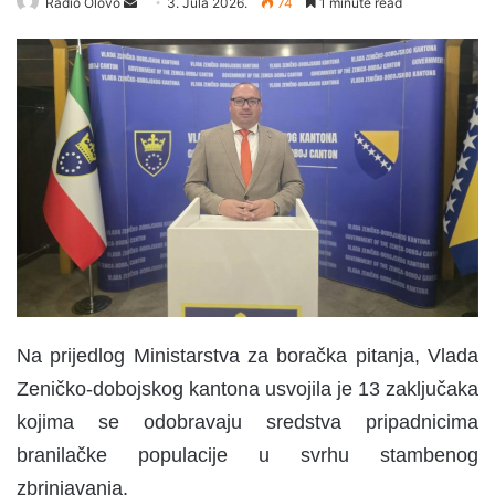
Radio Olovo
S
3. Jula 2026.
74
1 minute read
e
n
d
a
n
e
m
a
i
l
Na prijedlog Ministarstva za boračka pitanja, Vlada
Zeničko-dobojskog kantona usvojila je 13 zaključaka
kojima se odobravaju sredstva pripadnicima
branilačke populacije u svrhu stambenog
zbrinjavanja.