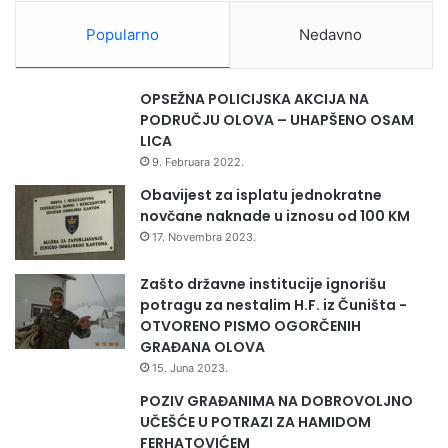
d
2
Popularno
Nedavno
0
2
3
OPSEŽNA POLICIJSKA AKCIJA NA
.
PODRUČJU OLOVA – UHAPŠENO OSAM
d
LICA
o
9. Februara 2022.
2
0
Obavijest za isplatu jednokratne
2
novčane naknade u iznosu od 100 KM
6
17. Novembra 2023.
.
g
Zašto državne institucije ignorišu
o
potragu za nestalim H.F. iz Čuništa -
d
OTVORENO PISMO OGORČENIH
i
GRAĐANA OLOVA
n
15. Juna 2023.
e
POZIV GRAĐANIMA NA DOBROVOLJNO
UČEŠĆE U POTRAZI ZA HAMIDOM
FERHATOVIĆEM