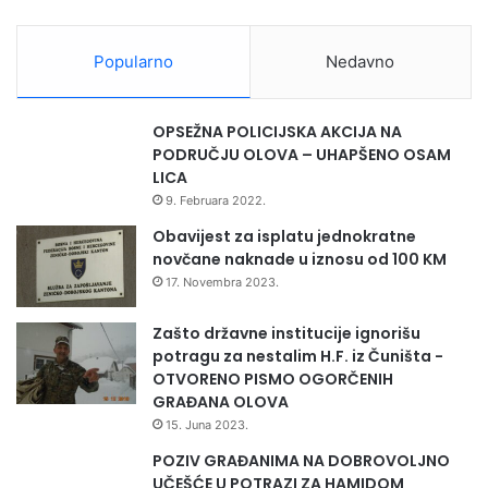
j
g
i
o
B
Popularno
Nedavno
d
o
i
s
n
n
OPSEŽNA POLICIJSKA AKCIJA NA
e
e
PODRUČJU OLOVA – UHAPŠENO OSAM
i
LICA
H
9. Februara 2022.
e
r
Obavijest za isplatu jednokratne
c
novčane naknade u iznosu od 100 KM
e
17. Novembra 2023.
g
o
Zašto državne institucije ignorišu
v
potragu za nestalim H.F. iz Čuništa -
i
OTVORENO PISMO OGORČENIH
n
GRAĐANA OLOVA
e
15. Juna 2023.
POZIV GRAĐANIMA NA DOBROVOLJNO
UČEŠĆE U POTRAZI ZA HAMIDOM