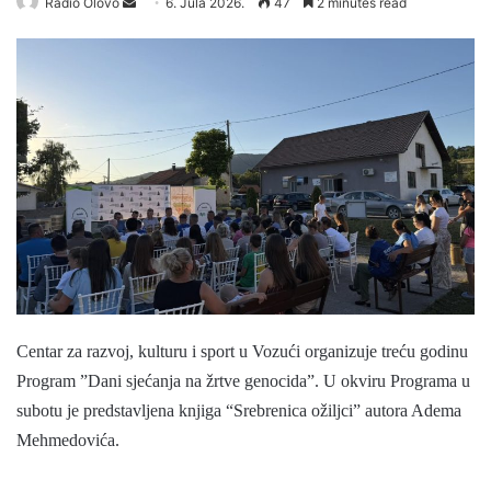
Radio Olovo
S
6. Jula 2026.
47
2 minutes read
e
n
d
a
n
e
m
a
i
l
Centar za razvoj, kulturu i sport u Vozući organiz
uje treću godinu
Program ”Dani sjećanja na žrtve genocida”
. U okviru Programa u
subotu je predstavljena knjiga “Srebrenica ožiljci” autora Adema
Mehmedovića.