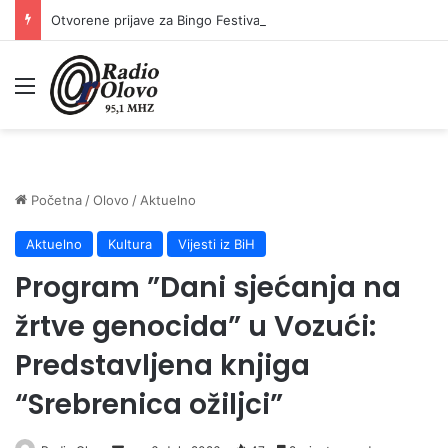
Otvorene prijave za Bingo Festival Fits: Odaberite outfit s omiljenim influencerom i zablistajte na Crvenom tepihu Sarajevo Film Festivala
Meni
Početna
/
Olovo
/
Aktuelno
Aktuelno
Kultura
Vijesti iz BiH
Program ”Dani sjećanja na
žrtve genocida” u Vozući:
Predstavljena knjiga
“Srebrenica ožiljci”