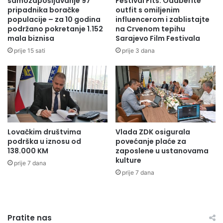
samozapošljavanje 97
Festival Fits: Odaberite
m
v
pripadnika boračke
outfit s omiljenim
i
a
populacije – za 10 godina
influencerom i zablistajte
l
podržano pokretanje 1.152
na Crvenom tepihu
j
mala biznisa
Sarajevo Film Festivala
i
e
o
d
prije 15 sati
prije 3 dana
n
n
a
o
K
o
M
d
z
t
a
r
r
i
Lovačkim društvima
Vlada ZDK osigurala
a
n
podrška u iznosu od
povećanje plaće za
z
o
138.000 KM
zaposlene u ustanovama
v
v
kulture
prije 7 dana
o
a
prije 7 dana
j
z
Cilj
Centra
je kroz predstavljanje knjige, te Program podsjetiti na
s
a
p
š
genocid počinjen u julu 1995. godine u Srebrenici.
o
t
r
Pratite nas
i
Prije samog predstavljanja knjige, predstavnici Centra
su
dočeka
l
i