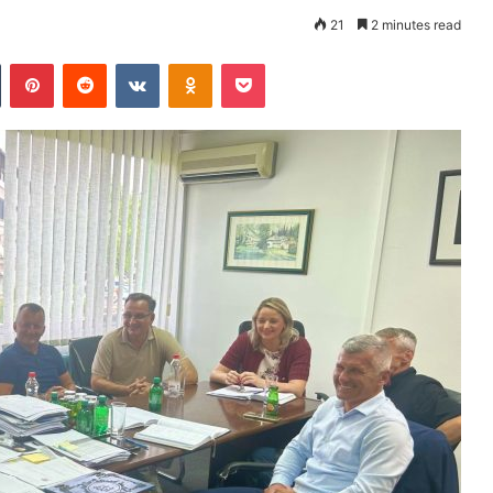
21
2 minutes read
Tumblr
Pinterest
Reddit
VKontakte
Odnoklassniki
Pocket