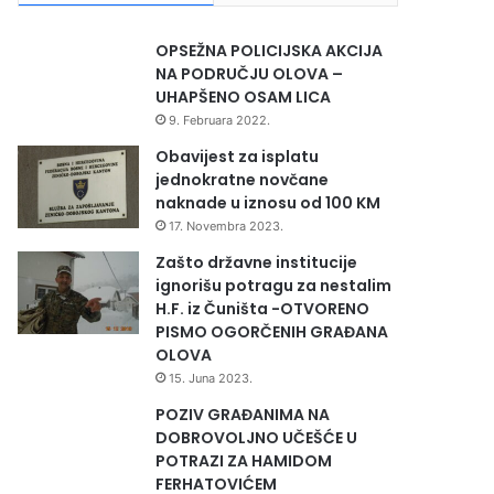
OPSEŽNA POLICIJSKA AKCIJA
NA PODRUČJU OLOVA –
UHAPŠENO OSAM LICA
9. Februara 2022.
Obavijest za isplatu
jednokratne novčane
naknade u iznosu od 100 KM
17. Novembra 2023.
Zašto državne institucije
ignorišu potragu za nestalim
H.F. iz Čuništa -OTVORENO
PISMO OGORČENIH GRAĐANA
OLOVA
15. Juna 2023.
POZIV GRAĐANIMA NA
DOBROVOLJNO UČEŠĆE U
POTRAZI ZA HAMIDOM
FERHATOVIĆEM