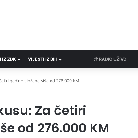
Porezne uprave FBiH na području ZDK izvršili 24 inspekcijska nadzora
I IZ ZDK
VIJESTI IZ BIH
RADIO UŽIVO
 četiri godine uloženo više od 276.000 KM
kusu: Za četiri
iše od 276.000 KM