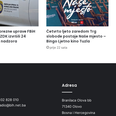
i
m
a
n
a
p
orezne uprave FBiH
Četvrto ljeto zaredom Trg
o
ZDK izvršili 24
slobode postaje Naše mjesto –
d
a nadzora
Bingo Ljetno kino Tuzla
r
prije 22 sata
u
č
j
u
Z
e
n
Adresa
i
c
032 828 010
e
Branilaca Olova bb
radio@bih.net.ba
i
71340 Olovo
V
Bosna i Hercegovina