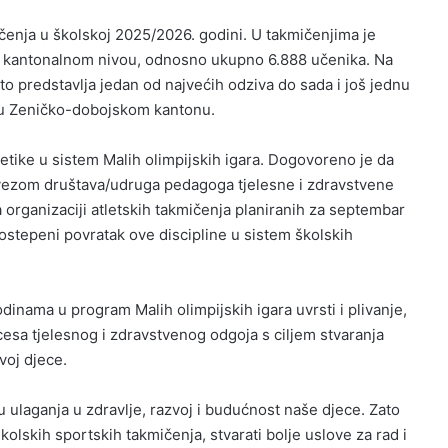
mičenja u školskoj 2025/2026. godini. U takmičenjima je
a kantonalnom nivou, odnosno ukupno 6.888 učenika. Na
to predstavlja jedan od najvećih odziva do sada i još jednu
a u Zeničko-dobojskom kantonu.
letike u sistem Malih olimpijskih igara. Dogovoreno je da
avezom društava/udruga pedagoga tjelesne i zdravstvene
a organizaciji atletskih takmičenja planiranih za septembar
ostepeni povratak ove discipline u sistem školskih
inama u program Malih olimpijskih igara uvrsti i plivanje,
cesa tjelesnog i zdravstvenog odgoja s ciljem stvaranja
voj djece.
u ulaganja u zdravlje, razvoj i budućnost naše djece. Zato
olskih sportskih takmičenja, stvarati bolje uslove za rad i