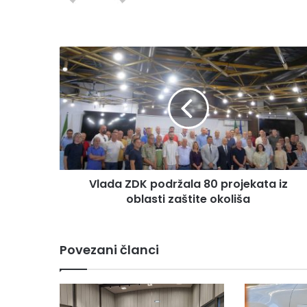
te
V
l
a
d
a
Z
D
K
p
Vlada ZDK podržala 80 projekata iz
o
oblasti zaštite okoliša
d
r
ž
a
Povezani članci
l
a
8
0