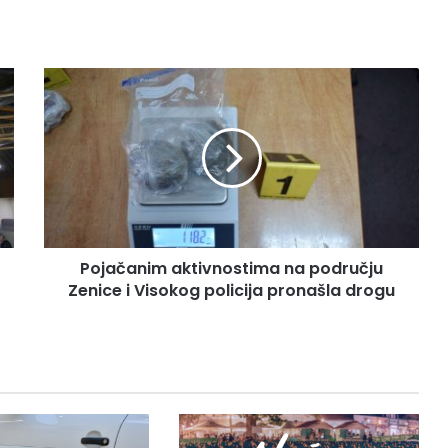
P
o
j
a
č
a
n
i
m
Pojačanim aktivnostima na području
a
Zenice i Visokog policija pronašla drogu
k
t
i
v
n
o
s
t