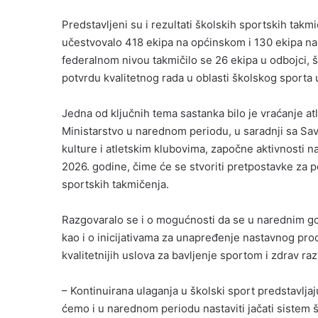
Predstavljeni su i rezultati školskih sportskih tak
učestvovalo 418 ekipa na općinskom i 130 ekipa n
federalnom nivou takmičilo se 26 ekipa u odbojci, š
potvrdu kvalitetnog rada u oblasti školskog sport
Jedna od ključnih tema sastanka bilo je vraćanje at
Ministarstvo u narednom periodu, u saradnji sa S
kulture i atletskim klubovima, započne aktivnosti n
2026. godine, čime će se stvoriti pretpostavke za p
sportskih takmičenja.
Razgovaralo se i o mogućnosti da se u narednim god
kao i o inicijativama za unapređenje nastavnog pro
kvalitetnijih uslova za bavljenje sportom i zdrav raz
– Kontinuirana ulaganja u školski sport predstavljaj
ćemo i u narednom periodu nastaviti jačati sistem šk