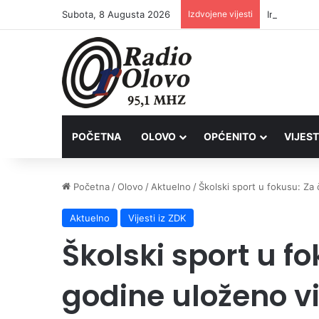
Subota, 8 Augusta 2026
Izdvojene vijesti
Inspektori 
POČETNA
OLOVO
OPĆENITO
VIJEST
Početna
/
Olovo
/
Aktuelno
/
Školski sport u fokusu: Za
Aktuelno
Vijesti iz ZDK
Školski sport u fo
godine uloženo v