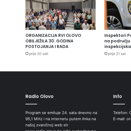
p
r
o
j
e
k
ORGANIZACIJA RVI OLOVO
Inspektori P
a
OBILJEŽILA 30. GODINA
na području 
t
POSTOJANJA I RADA
inspekcijsk
a
prije 20 sati
prije 21 sat
i
z
o
b
l
a
s
Radio Olovo
Info
t
i
Program se emituje 24. sata dnevno na
Telefon: 
z
95,1 MHz i na internetu putem linka na
E-mail: o
a
našoj zvaničnoj web str
š
www.radio.olovo.ba gdje svakodnevno