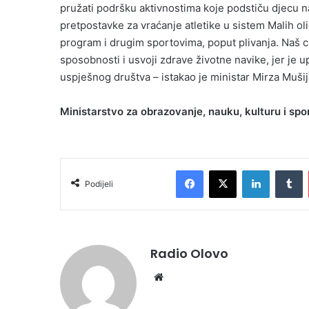
pružati podršku aktivnostima koje podstiču djecu 
pretpostavke za vraćanje atletike u sistem Malih ol
program i drugim sportovima, poput plivanja. Naš cilj
sposobnosti i usvoji zdrave životne navike, jer je u
uspješnog društva – istakao je ministar Mirza Mušij
Ministarstvo za obrazovanje, nauku, kulturu i spo
Facebook
X
LinkedIn
Tumblr
Podijeli
Radio Olovo
We
bsi