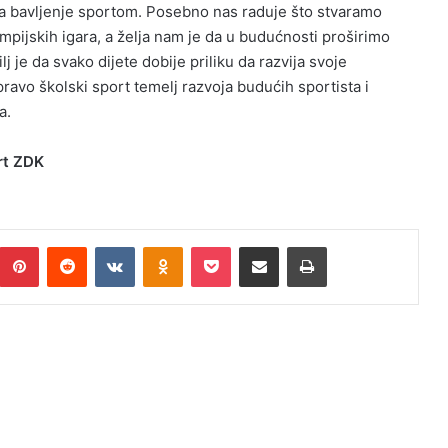
na bavljenje sportom. Posebno nas raduje što stvaramo
impijskih igara, a želja nam je da u budućnosti proširimo
 je da svako dijete dobije priliku da razvija svoje
pravo školski sport temelj razvoja budućih sportista i
a.
rt ZDK
Pinterest
Reddit
VKontakte
Odnoklassniki
Pocket
Podijeli putem Emaila
Print