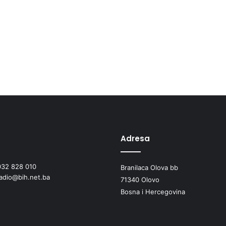
Adresa
032 828 010
Branilaca Olova bb
radio@bih.net.ba
71340 Olovo
Bosna i Hercegovina