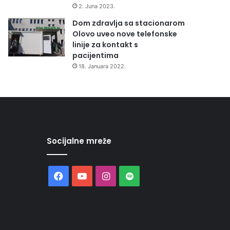
2. Juna 2023.
Dom zdravlja sa stacionarom
Olovo uveo nove telefonske
linije za kontakt s
pacijentima
18. Januara 2022.
Socijalne mreže
Facebook
YouTube
Instagram
Spotify