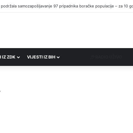
I IZ ZDK
VIJESTI IZ BIH
RADIO UŽIVO
i