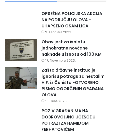
OPSEŽNA POLICIJSKA AKCIJA
NA PODRUČJU OLOVA –
UHAPŠENO OSAM LICA
9. Februara 2022.
Obavijest za isplatu
jednokratne novčane
naknade u iznosu od 100 KM
17. Novembra 2023.
Zašto državne institucije
ignorišu potragu za nestalim
H.F. iz Čuništa -OTVORENO
PISMO OGORČENIH GRAĐANA
OLOVA
15. Juna 2023.
POZIV GRAĐANIMA NA
DOBROVOLJNO UČEŠĆE U
POTRAZI ZA HAMIDOM
FERHATOVIĆEM