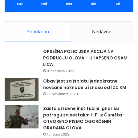
sub
ned
pon
uto
sri
Popularno
Nedavno
OPSEŽNA POLICIJSKA AKCIJA NA
PODRUČJU OLOVA – UHAPŠENO OSAM
LICA
9. Februara 2022.
Obavijest za isplatu jednokratne
novčane naknade u iznosu od 100 KM
17. Novembra 2023.
Zašto državne institucije ignorišu
potragu za nestalim H.F. iz Čuništa -
OTVORENO PISMO OGORČENIH
GRAĐANA OLOVA
15. Juna 2023.