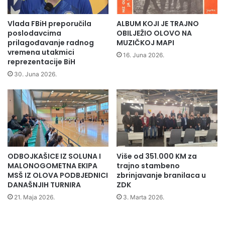
e
i
Vlada FBiH preporučila
ALBUM KOJI JE TRAJNO
K
poslodavcima
OBILJEŽIO OLOVO NA
i
prilagođavanje radnog
MUZIČKOJ MAPI
vremena utakmici
n
16. Juna 2026.
reprezentacije BiH
e
z
30. Juna 2026.
a
i
n
t
e
r
e
ODBOJKAŠICE IZ SOLUNA I
Više od 351.000 KM za
s
MALONOGOMETNA EKIPA
trajno stambeno
o
MSŠ IZ OLOVA PODBJEDNICI
zbrinjavanje branilaca u
v
DANAŠNJIH TURNIRA
ZDK
a
21. Maja 2026.
3. Marta 2026.
n
i
z