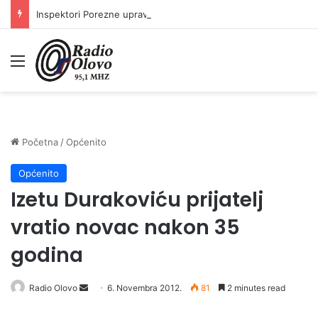
Inspektori Porezne uprave FBiH na području ZDK izvršili 24 inspekcijska nadzora
Meni
Početna
/
Općenito
Općenito
Izetu Durakoviću prijatelj
vratio novac nakon 35
godina
Radio Olovo
S
6. Novembra 2012.
81
2 minutes read
e