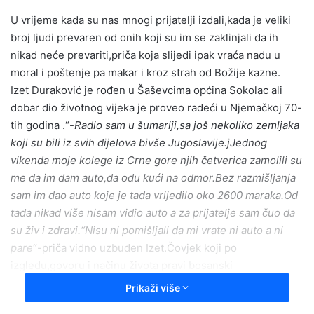
n
U vrijeme kada su nas mnogi prijatelji izdali,kada je veliki
d
broj ljudi prevaren od onih koji su im se zaklinjali da ih
a
nikad neće prevariti,priča koja slijedi ipak vraća nadu u
n
e
moral i poštenje pa makar i kroz strah od Božije kazne.
m
Izet Duraković je rođen u Šaševcima općina Sokolac ali
a
dobar dio životnog vijeka je proveo radeći u Njemačkoj 70-
i
tih godina .“-
Radio sam u šumariji,sa još nekoliko zemljaka
l
koji su bili iz svih dijelova bivše Jugoslavije.jJednog
vikenda moje kolege iz Crne gore njih četverica zamolili su
me da im dam auto,da odu kući na odmor.Bez razmišljanja
sam im dao auto koje je tada vrijedilo oko 2600 maraka.Od
tada nikad više nisam vidio auto a za prijatelje sam čuo da
su živ i zdravi.“Nisu ni pomišljali da mi vrate ni auto a ni
pare
“-priča vidno uzbuđen Izet.Čovjek koji po
izgledu,govoru i načinu života pravi bosanski
gorštak.Njegovu snagu i samopouzdanje nisu narušile ni
Prikaži više
godine.