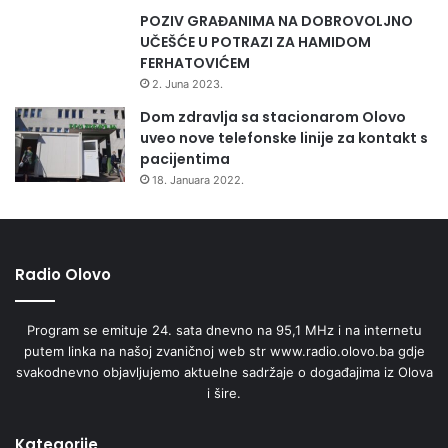
POZIV GRAĐANIMA NA DOBROVOLJNO
UČEŠĆE U POTRAZI ZA HAMIDOM
FERHATOVIĆEM
2. Juna 2023.
Dom zdravlja sa stacionarom Olovo
uveo nove telefonske linije za kontakt s
pacijentima
18. Januara 2022.
Radio Olovo
Program se emituje 24. sata dnevno na 95,1 MHz i na internetu
putem linka na našoj zvaničnoj web str www.radio.olovo.ba gdje
svakodnevno objavljujemo aktuelne sadržaje o događajima iz Olova
i šire.
Kategorije