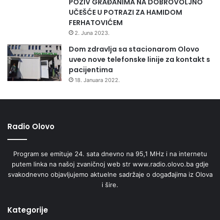
POZIV GRAĐANIMA NA DOBROVOLJNO
UČEŠĆE U POTRAZI ZA HAMIDOM
FERHATOVIĆEM
2. Juna 2023.
Dom zdravlja sa stacionarom Olovo
uveo nove telefonske linije za kontakt s
pacijentima
18. Januara 2022.
Radio Olovo
Program se emituje 24. sata dnevno na 95,1 MHz i na internetu
putem linka na našoj zvaničnoj web str www.radio.olovo.ba gdje
svakodnevno objavljujemo aktuelne sadržaje o događajima iz Olova
i šire.
Kategorije