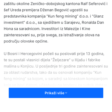
zaštitu okoline Zeničko-dobojskog kantona Raif Seferović i
a
šef Ureda premijera Dženan Begović ugostili su
n
e
predstavnika kompanija “Kun feng mining” d.o.o. i “Glanz
m
investment” d.o.o., sa sjedištem u Sarajevu, Ronalda Dan
a
Hona sa saradnicom. Investitori iz Malezije i Kine
i
zainteresovani su, prije svega, za istraživanje olova na
l
području olovske općine.
U Bosni i Hercegovini počeli su poslovati prije 13 godina,
te su postali vlasnici dijela “Željezare” u Ilijašu i fabrike
mašina u Konjicu. U posljednje tri godine zainteresovani su
za oblast rudarstva, tako da su osnovali kompaniju “Kun
feng mining” sa kojom, u saradnji sa kineskom kompanijom
koja se bavi zlatom, učestvuju na tenderu za rudnik zlata u
Fojnici.
Prikaži više
– Zainteresovani smo za rudarstvo u Bosni, odnosno,
željezo i sve mineralne rude. U Srednjoj Bosni imamo