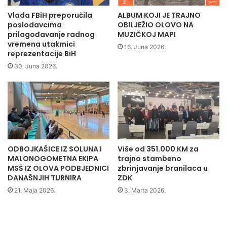
v
t
a
l
Vlada FBiH preporučila
ALBUM KOJI JE TRAJNO
c
o
poslodavcima
OBILJEŽIO OLOVO NA
n
s
prilagođavanje radnog
MUZIČKOJ MAPI
a
vremena utakmici
t
16. Juna 2026.
reprezentacije BiH
k
"
o
p
30. Juna 2026.
n
r
3
o
5
m
g
o
o
v
d
i
i
s
ODBOJKAŠICE IZ SOLUNA I
Više od 351.000 KM za
n
a
MALONOGOMETNA EKIPA
trajno stambeno
a
n
MSŠ IZ OLOVA PODBJEDNICI
zbrinjavanje branilaca u
a
DANAŠNJIH TURNIRA
ZDK
u
21. Maja 2026.
3. Marta 2026.
O
l
o
v