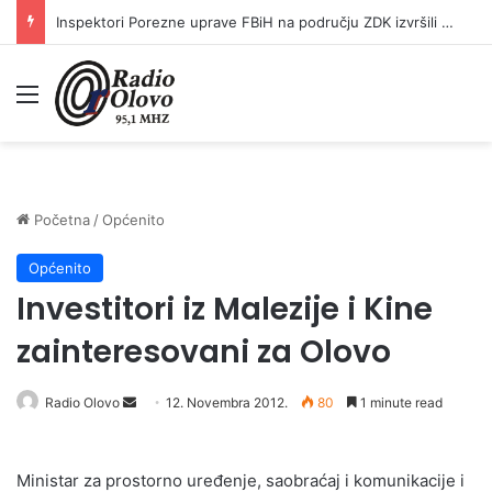
Inspektori Porezne uprave FBiH na području ZDK izvršili 24 inspekcijska nadzora
Meni
Početna
/
Općenito
Općenito
Investitori iz Malezije i Kine
zainteresovani za Olovo
Radio Olovo
S
12. Novembra 2012.
80
1 minute read
e
n
Ministar za prostorno uređenje, saobraćaj i komunikacije i
d