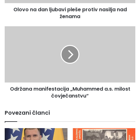
a
Olovo na dan ljubavi pleše protiv nasilja nad
n
ženama
l
j
u
O
b
d
a
r
v
ž
i
a
p
n
l
a
e
m
š
a
e
Održana manifestacija „Muhammed a.s. milost
n
p
čovječanstvu“
i
r
f
o
e
Povezani članci
t
s
i
t
v
a
n
c