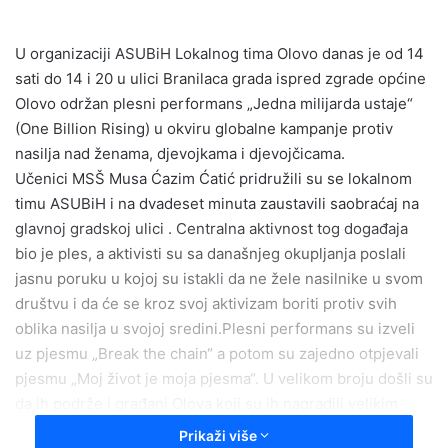
n
d
U organizaciji ASUBiH Lokalnog tima Olovo danas je od 14
a
sati do 14 i 20 u ulici Branilaca grada ispred zgrade općine
n
e
Olovo održan plesni performans „Jedna milijarda ustaje“
m
(One Billion Rising) u okviru globalne kampanje protiv
a
nasilja nad ženama, djevojkama i djevojčicama.
i
Učenici MSŠ Musa Ćazim Ćatić pridružili su se lokalnom
l
timu ASUBiH i na dvadeset minuta zaustavili saobraćaj na
glavnoj gradskoj ulici . Centralna aktivnost tog događaja
bio je ples, a aktivisti su sa današnjeg okupljanja poslali
jasnu poruku u kojoj su istakli da ne žele nasilnike u svom
društvu i da će se kroz svoj aktivizam boriti protiv svih
oblika nasilja u svojoj sredini.Plesni performans su izveli
uz pjesmu „Break the chain“ a potom su zajedno otpjevali
pjesmu „Moj život je moja pjesma“. U velikom broju došli su
da ih podrže i građani Olova koji su ih nagradili velikim
aplauzom. “. Događaj su obezbjeđivali i pripadnici PS
Prikaži više