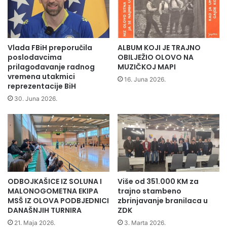
a
i
s
j
i
a
l
„
j
M
Vlada FBiH preporučila
ALBUM KOJI JE TRAJNO
a
u
poslodavcima
OBILJEŽIO OLOVO NA
n
h
prilagođavanje radnog
MUZIČKOJ MAPI
a
vremena utakmici
a
16. Juna 2026.
reprezentacije BiH
d
m
ž
m
30. Juna 2026.
e
e
n
d
a
a
m
.
a
s
.
m
ODBOJKAŠICE IZ SOLUNA I
Više od 351.000 KM za
i
MALONOGOMETNA EKIPA
trajno stambeno
l
MSŠ IZ OLOVA PODBJEDNICI
zbrinjavanje branilaca u
o
DANAŠNJIH TURNIRA
ZDK
s
21. Maja 2026.
3. Marta 2026.
t