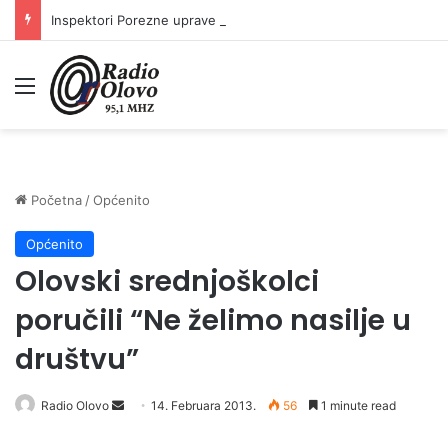
Inspektori Porezne uprave FBiH na području ZDK izvršili 24 inspekcijska nadzora
Meni
Početna
/
Općenito
Općenito
Olovski srednjoškolci
poručili “Ne želimo nasilje u
društvu”
Radio Olovo
S
14. Februara 2013.
56
1 minute read
e