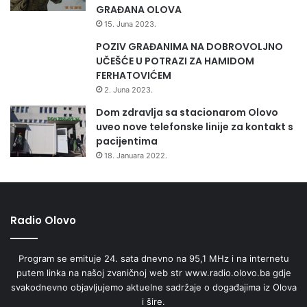
GRAĐANA OLOVA
15. Juna 2023.
POZIV GRAĐANIMA NA DOBROVOLJNO
UČEŠĆE U POTRAZI ZA HAMIDOM
FERHATOVIĆEM
2. Juna 2023.
Dom zdravlja sa stacionarom Olovo
uveo nove telefonske linije za kontakt s
pacijentima
18. Januara 2022.
Radio Olovo
Program se emituje 24. sata dnevno na 95,1 MHz i na internetu
putem linka na našoj zvaničnoj web str www.radio.olovo.ba gdje
svakodnevno objavljujemo aktuelne sadržaje o događajima iz Olova
i šire.