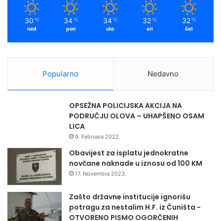
m
30
34
34
32
32
℃
℃
℃
℃
℃
ned
pon
uto
sri
čet
Popularno
Nedavno
OPSEŽNA POLICIJSKA AKCIJA NA
PODRUČJU OLOVA – UHAPŠENO OSAM
LICA
9. Februara 2022.
Obavijest za isplatu jednokratne
novčane naknade u iznosu od 100 KM
17. Novembra 2023.
Zašto državne institucije ignorišu
potragu za nestalim H.F. iz Čuništa -
OTVORENO PISMO OGORČENIH