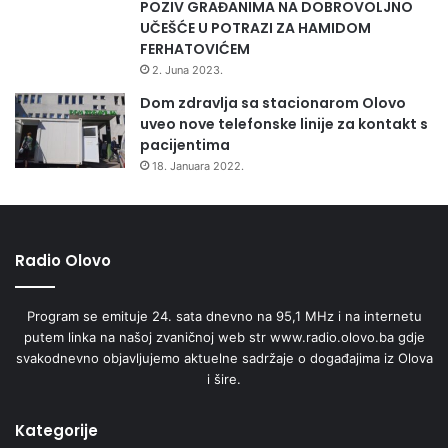
POZIV GRAĐANIMA NA DOBROVOLJNO
UČEŠĆE U POTRAZI ZA HAMIDOM
FERHATOVIĆEM
2. Juna 2023.
Dom zdravlja sa stacionarom Olovo
uveo nove telefonske linije za kontakt s
pacijentima
18. Januara 2022.
Radio Olovo
Program se emituje 24. sata dnevno na 95,1 MHz i na internetu
putem linka na našoj zvaničnoj web str www.radio.olovo.ba gdje
svakodnevno objavljujemo aktuelne sadržaje o događajima iz Olova
i šire.
Kategorije