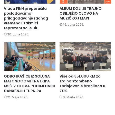
u
i
m
j
Vlada FBiH preporučila
ALBUM KOJI JE TRAJNO
a
u
poslodavcima
OBILJEŽIO OLOVO NA
t
n
prilagođavanje radnog
MUZIČKOJ MAPI
u
vremena utakmici
i
16. Juna 2026.
reprezentacije BiH
r
o
a
r
30. Juna 2026.
n
u
a
t
t
a
a
e
d
k
e
w
v
o
ODBOJKAŠICE IZ SOLUNA I
Više od 351.000 KM za
e
n
MALONOGOMETNA EKIPA
trajno stambeno
t
d
MSŠ IZ OLOVA PODBJEDNICI
zbrinjavanje branilaca u
o
o
DANAŠNJIH TURNIRA
ZDK
g
u
21. Maja 2026.
3. Marta 2026.
o
u
d
B
i
i
š
H