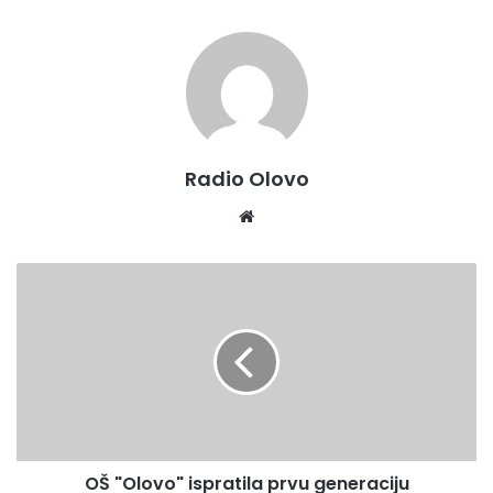
Radio Olovo
We
bsi
te
O
Š
"
O
l
o
v
o
"
OŠ "Olovo" ispratila prvu generaciju
i