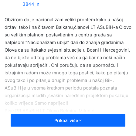
a
n
e
Obzirom da je nacionalizam veliki problem kako u našoj
m
državi tako i na čitavom Balkanu,članovi LT ASuBiH-a Olovo
a
su velikim platnom postavljenim u centru grada sa
i
natpisom “Nacionalizam ubija” dali do znanja građanima
l
Olova da su itekako svjesni situacije u Bosni i Hercegovini,
da ne bježe od tog problema već da ga bar na neki način
pokušavaju spriječiti. Oni poručuju da se upornošću i
istrajnim radom može mnogo toga postići, kako po pitanju
ovog tako i po pitanju drugih problema u našoj BiH.
ASuBiH je u veoma kratkom periodu postala poznata
organizacija mladih ,svakim narednim projektom pokazuju
koliko vrijede.Samo naprijed!!
Piše PR ASuBiH LT Olovo Belmina Milunić
Prikaži više