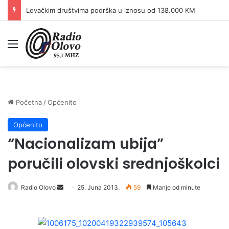
Lovačkim društvima podrška u iznosu od 138.000 KM
Meni
Početna
/
Općenito
Općenito
“Nacionalizam ubija”
poručili olovski srednjoškolci
Radio Olovo
S
25. Juna 2013.
59
Manje od minute
e
n
d