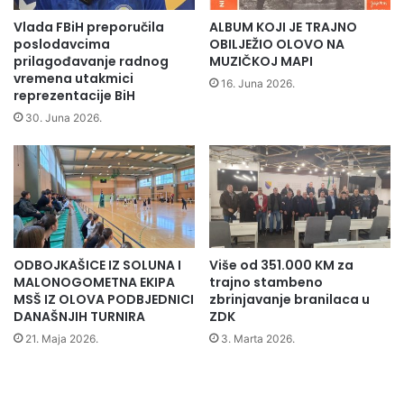
k
i
i
d
Vlada FBiH preporučila
ALBUM KOJI JE TRAJNO
s
r
poslodavcima
OBILJEŽIO OLOVO NA
r
ž
prilagođavanje radnog
MUZIČKOJ MAPI
e
vremena utakmici
a
16. Juna 2026.
reprezentacije BiH
d
v
n
n
30. Juna 2026.
j
i
o
p
š
r
k
v
o
a
l
k
c
B
ODBOJKAŠICE IZ SOLUNA I
Više od 351.000 KM za
i
i
MALONOGOMETNA EKIPA
trajno stambeno
H
MSŠ IZ OLOVA PODBJEDNICI
zbrinjavanje branilaca u
u
DANAŠNJIH TURNIRA
ZDK
t
21. Maja 2026.
3. Marta 2026.
a
e
k
w