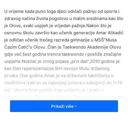
a
U vrijeme kada puno toga djeci odvlači pažnju od sporta i
n
e
zdravog načina života pogotovo u malim sredinama kao što
m
je Olovo, svaki uspjeh je vrijedan pažnje.Nakon što je
a
osnovnu školu završio kao učenik generacije Amar Alikadić
i
je odličan učenik trećeg razreda gimnazije u MSŠ”Musa
l
Ćazim Ćatić”u Olovu .Član je Taekwondo Akademije Olovu
gdje već šest godina trenira taekwondo i postiže značajne
uspjehe.Nosilac je crnog pojasa „prvi dan“,2010 godine je
kao član reperezentacije BiH osvojio titulu državnog
prvaka .Ove godine Amar je na državnom takmičenju u
Hadžićima izabran za najboljeg juniora u kategoriji do (+78
kg) . Veoma brzo poslije toga uslijedio je i poziv u
reprezentaciju BiH u taekwondou. Pored zlatnih medalja sa
državnih takmičenja osvajao je medalje i na međunarodnim
Prikaži više
takmičenjima u Bosni i Hrvatskoj među kojima se izdvaja“
Korčula Open“,gdje je osvojio dva zlata i bronzu.Pored
svega pomenutog aktivan je i u drugim sportovima.