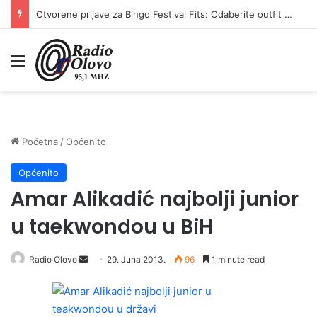
Otvorene prijave za Bingo Festival Fits: Odaberite outfit s omiljenim influencerom i zablistajte na Crvenom tepihu Sarajevo Film Festivala
Meni
Početna
/
Općenito
Općenito
Amar Alikadić najbolji junior
u taekwondou u BiH
Radio Olovo
S
29. Juna 2013.
96
1 minute read
e
n
d