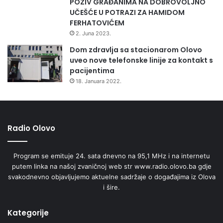
POZIV GRAĐANIMA NA DOBROVOLJNO
UČEŠĆE U POTRAZI ZA HAMIDOM
FERHATOVIĆEM
2. Juna 2023.
Dom zdravlja sa stacionarom Olovo
uveo nove telefonske linije za kontakt s
pacijentima
18. Januara 2022.
Radio Olovo
Program se emituje 24. sata dnevno na 95,1 MHz i na internetu
putem linka na našoj zvaničnoj web str www.radio.olovo.ba gdje
svakodnevno objavljujemo aktuelne sadržaje o događajima iz Olova
i šire.
Kategorije