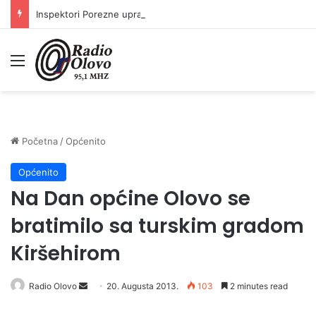
Inspektori Porezne uprave FBiH na području ZDK izvršili 24 inspekcijska nadzora
Meni
Početna
/
Općenito
Općenito
Na Dan općine Olovo se
bratimilo sa turskim gradom
Kiršehirom
Radio Olovo
S
20. Augusta 2013.
103
2 minutes read
e