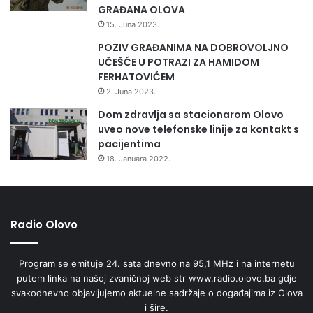
GRAĐANA OLOVA
Olovo donijelo je odluku da se 20.avgust obilježava kao
15. Juna 2023.
Dan općine Olovo.
POZIV GRAĐANIMA NA DOBROVOLJNO
UČEŠĆE U POTRAZI ZA HAMIDOM
FERHATOVIĆEM
2. Juna 2023.
Dom zdravlja sa stacionarom Olovo
uveo nove telefonske linije za kontakt s
pacijentima
18. Januara 2022.
Članovi folklorne
sekcije KSU”Tik-
Tak”Olovo
Radio Olovo
Program se emituje 24. sata dnevno na 95,1 MHz i na internetu
putem linka na našoj zvaničnoj web str www.radio.olovo.ba gdje
svakodnevno objavljujemo aktuelne sadržaje o događajima iz Olova
i šire.