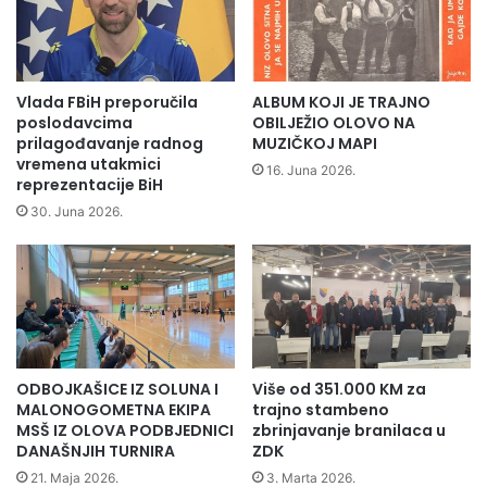
n
r
j
o
u
j
D
e
a
k
Vlada FBiH preporučila
ALBUM KOJI JE TRAJNO
n
c
poslodavcima
OBILJEŽIO OLOVO NA
a
i
prilagođavanje radnog
MUZIČKOJ MAPI
p
vremena utakmici
j
16. Juna 2026.
reprezentacije BiH
l
i
a
4
30. Juna 2026.
n
.
i
s
n
e
-„
Želim da naglasim da ne smijemo zaboraviti šehide i
a
p
poginule borce,jer da nije bilo njih ne bi bilo ni nas ni ovog
r
t
grada ovakvog kakav je danas.Sve što radimo mi u
a
e
općinskoj administraciji,privrednici Olova pojedinačno,i
m
ODBOJKAŠICE IZ SOLUNA I
Više od 351.000 KM za
b
svako od nas je za dobrobit ove općine za život dostojan
MALONOGOMETNA EKIPA
trajno stambeno
r
čovjek
a“kazao je između ostalog u svom obraćanju
MSŠ IZ OLOVA PODBJEDNICI
zbrinjavanje branilaca u
a
Općinski načelnik Đemal Memagić.
DANAŠNJIH TURNIRA
ZDK
u
21. Maja 2026.
3. Marta 2026.
O