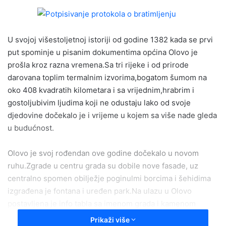
n
d
a
U svojoj višestoljetnoj istoriji od godine 1382 kada se prvi
n
e
put spominje u pisanim dokumentima općina Olovo je
m
prošla kroz razna vremena.Sa tri rijeke i od prirode
a
darovana toplim termalnim izvorima,bogatom šumom na
i
oko 408 kvadratih kilometara i sa vrijednim,hrabrim i
l
gostoljubivim ljudima koji ne odustaju lako od svoje
djedovine dočekalo je i vrijeme u kojem sa više nade gleda
u budućnost.
Olovo je svoj rođendan ove godine dočekalo u novom
ruhu.Zgrade u centru grada su dobile nove fasade, uz
centralno spomen obilježje poginulmi borcima i šehidima
izgrađena je fontana i uređen park.Na ulazu u Olovo
postavljena je info tabla sa imenom grada i kamenom
kuglom.Uskoro će biti završeni radovi na rekonstrukcji
Prikaži više