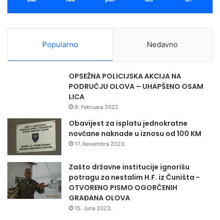
Popularno
Nedavno
OPSEŽNA POLICIJSKA AKCIJA NA
PODRUČJU OLOVA – UHAPŠENO OSAM
LICA
9. Februara 2022.
Obavijest za isplatu jednokratne
novčane naknade u iznosu od 100 KM
17. Novembra 2023.
Zašto državne institucije ignorišu
potragu za nestalim H.F. iz Čuništa -
OTVORENO PISMO OGORČENIH
GRAĐANA OLOVA
15. Juna 2023.