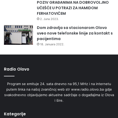
POZIV GRAĐANIMA NA DOBROVOLJNO
UČEŠĆE U POTRAZI ZA HAMIDOM
FERHATOVIĆEM
2. Juna 2023.
Dom zdravlja sa stacionarom Olovo
uveo nove telefonske linije za kontakt s
pacijentima
18. Januara 2022.
Radio Olovo
Program se emituje 24. sata dnevno na 95,1 MHz i na internetu
putem linka na našoj zvaničnoj web str www.radio.olovo.ba gdje
svakodnevno objavljujemo aktuelne sadržaje o događajima iz Olova
i šire.
Kategorije