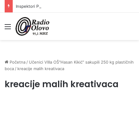
Inspektori Porezne uprave FBiH na području ZDK izvršili 24 inspekcijska nadzora
Meni
Početna
/
Učenici VIIIa OŠ"Hasan Kikić" sakupili 250 kg plastičnih
boca
/
kreacije malih kreativaca
kreacije malih kreativaca