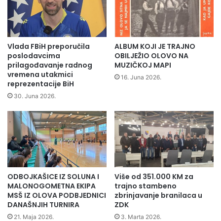
o
i
Posebno samo zahvalni pripadnicima policije Zeničko-
b
n
Dobojskog kantona koji su maksimalo izbjegavali primjenu
o
s
sile prema protestantima koji su došli da iskažu svoje
j
k
s
nezadovoljstvo na dostojanstven način ,kaže se u
o
Vlada FBiH preporučila
ALBUM KOJI JE TRAJNO
k
g
saopštenju iz ovog Udruženja.
poslodavcima
OBILJEŽIO OLOVO NA
o
n
prilagođavanje radnog
MUZIČKOJ MAPI
g
vremena utakmici
a
16. Juna 2026.
reprezentacije BiH
k
č
a
e
30. Juna 2026.
n
l
t
n
o
i
n
k
a
a
s
a
ODBOJKAŠICE IZ SOLUNA I
Više od 351.000 KM za
p
MALONOGOMETNA EKIPA
trajno stambeno
r
MSŠ IZ OLOVA PODBJEDNICI
zbrinjavanje branilaca u
e
DANAŠNJIH TURNIRA
ZDK
d
21. Maja 2026.
3. Marta 2026.
s