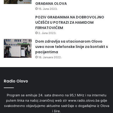
GRAĐANA OLOVA
15. Juna 2023.
POZIV GRAĐANIMA NA DOBROVOLJNO
UČEŠĆE U POTRAZI ZA HAMIDOM
FERHATOVIĆEM
2. Juna 2023.
Dom zdravlja sa stacionarom Olovo
uveo nove telefonske linije za kontakt s
pacijentima
18. Januara 2022.
Radio Olovo
Program se emituje 24. sata dnevno na 95,1 MHz i na internetu
putem linka na našoj zvaničnoj web str www.radio.olovo.ba gdje
svakodnevno objavljujemo aktuelne sadržaje o događajima iz Olova
i šire.