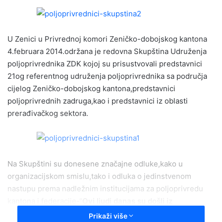
n
d
a
U Zenici u Privrednoj komori Zeničko-dobojskog kantona
n
e
4.februara 2014.održana je redovna Skupština Udruženja
m
poljoprivrednika ZDK kojoj su prisustvovali predstavnici
a
21og referentnog udruženja poljoprivrednika sa područja
i
cijelog Zeničko-dobojskog kantona,predstavnici
l
poljoprivrednih zadruga,kao i predstavnici iz oblasti
prerađivačkog sektora.
Na Skupštini su donesene značajne odluke,kako u
organizacijskom smislu,tako i odluka o jedinstvenom
nastupu prema nadležnim institucijama za poljoprivredu
kantona i federacije-“
Ovi ljudi danas su došli iz
Olova,Vareša,Breze,Visokog,Kaknja,Zenice,Žepča,Zavid
Prikaži više