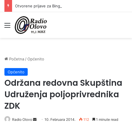
Otvorene prijave za Bingo Festival Fits: Odaberite outfit s omiljenim influencerom i zablistajte na Crvenom tepihu Sarajevo Film Festivala
Meni
Početna
/
Općenito
Općenito
Održana redovna Skupština
Udruženja poljoprivrednika
ZDK
Radio Olovo
S
10. Februara 2014.
112
1 minute read
e