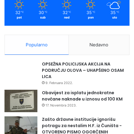
o
m
32
30
32
35
35
℃
℃
℃
℃
℃
pet
sub
ned
pon
uto
Popularno
Nedavno
OPSEŽNA POLICIJSKA AKCIJA NA
PODRUČJU OLOVA – UHAPŠENO OSAM
LICA
9. Februara 2022.
Obavijest za isplatu jednokratne
novčane naknade u iznosu od 100 KM
17. Novembra 2023.
Zašto državne institucije ignorišu
potragu za nestalim H.F. iz Čuništa -
OTVORENO PISMO OGORČENIH