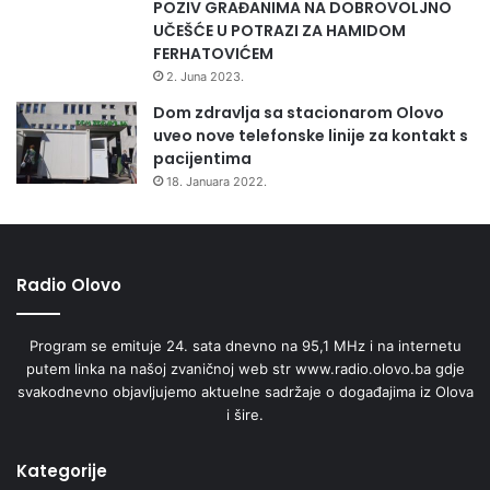
POZIV GRAĐANIMA NA DOBROVOLJNO
UČEŠĆE U POTRAZI ZA HAMIDOM
FERHATOVIĆEM
2. Juna 2023.
Dom zdravlja sa stacionarom Olovo
uveo nove telefonske linije za kontakt s
pacijentima
18. Januara 2022.
Radio Olovo
Program se emituje 24. sata dnevno na 95,1 MHz i na internetu
putem linka na našoj zvaničnoj web str www.radio.olovo.ba gdje
svakodnevno objavljujemo aktuelne sadržaje o događajima iz Olova
i šire.
Kategorije