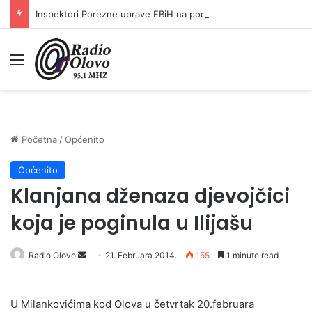
Inspektori Porezne uprave FBiH na području ZDK izvršili 24 inspekcijska nadzora
Meni
Početna
/
Općenito
Općenito
Klanjana dženaza djevojčici
koja je poginula u Ilijašu
Radio Olovo
S
21. Februara 2014.
155
1 minute read
e
n
U Milankovićima kod Olova u četvrtak 20.februara
d