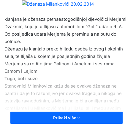
a
n
e
klanjana je dženaza petnaestogodišnjoj djevojčici Merjemi
m
Džakmić, koju je u Ilijašu automobilom “Golf” udario R. A.
a
Od posljedica udara Merjema je preminula na putu do
i
bolnice.
l
Dženazu je klanjalo preko hiljadu osoba iz ovog i okolnih
sela, te Ilijaša u kojem je posljednjih godina živjela
Merjema sa roditeljima Galibom i Amelom i sestrama
Esmom i Lejlom.
Tuga, bol i suze
Stanovnici Milankovića kažu da se ovakva dženaza ne
pamti i da je to razumljivo jer ovakva tragedija nikoga ne
ostavlja ravnodušnim, a Merjema je bila omiljena među
komšijama i u Milankovićima i u Ilijašu, ali i među svojim
školskim kolegama koji su na posljednji ispraćaj došli u
Prikaži više
velikom broju.