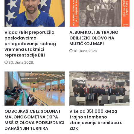
o
e
g
o
v
a
i
n
j
k
Vlada FBiH preporučila
ALBUM KOJI JE TRAJNO
e
e
poslodavcima
OBILJEŽIO OLOVO NA
ć
t
prilagođavanje radnog
MUZIČKOJ MAPI
a
vremena utakmici
u
16. Juna 2026.
reprezentacije BiH
O
"
l
D
30. Juna 2026.
o
a
v
l
o
i
u
s
p
i
o
p
v
i
ODBOJKAŠICE IZ SOLUNA I
Više od 351.000 KM za
o
s
MALONOGOMETNA EKIPA
trajno stambeno
d
m
MSŠ IZ OLOVA PODBJEDNICI
zbrinjavanje branilaca u
u
e
DANAŠNJIH TURNIRA
ZDK
1
n