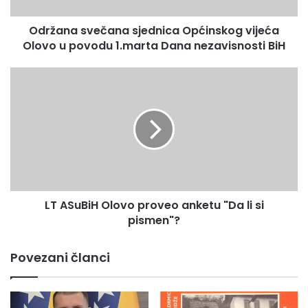
s
v
Održana svečana sjednica Općinskog vijeća
e
Olovo u povodu 1.marta Dana nezavisnosti BiH
č
a
n
L
a
T
s
A
j
S
e
u
d
B
n
i
i
H
c
O
a
LT ASuBiH Olovo proveo anketu "Da li si
l
O
pismen"?
o
p
v
ć
o
Povezani članci
i
p
n
r
s
o
k
v