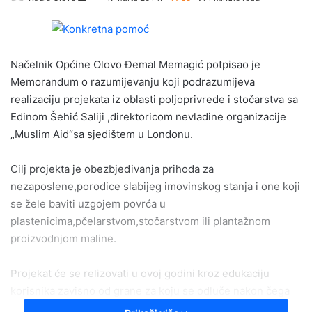
e
n
d
Načelnik Općine Olovo Đemal Memagić potpisao je
a
Memorandum o razumijevanju koji podrazumijeva
n
e
realizaciju projekata iz oblasti poljoprivrede i stočarstva sa
m
Edinom Šehić Saliji ,direktoricom nevladine organizacije
a
„Muslim Aid“sa sjedištem u Londonu.
i
l
Cilj projekta je obezbjeđivanja prihoda za
nezaposlene,porodice slabijeg imovinskog stanja i one koji
se žele baviti uzgojem povrća u
plastenicima,pčelarstvom,stočarstvom ili plantažnom
proizvodnjom maline.
Projekat će se relizovati u ovoj godini kroz edukaciju
korisnika zavisno od grane za koju se odluče nakon čega
slijedi konkrenta pomoć u realizaciji projekta gdje jednu