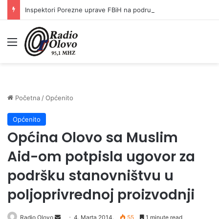
Inspektori Porezne uprave FBiH na području ZDK izvršili 24 inspekcijska nadzora
Meni
Početna
/
Općenito
Općenito
Općina Olovo sa Muslim
Aid-om potpisla ugovor za
podršku stanovništvu u
poljoprivrednoj proizvodnji
Radio Olovo
S
4. Marta 2014.
55
1 minute read