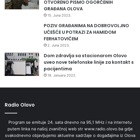
OTVORENO PISMO OGORČENIH
GRAĐANA OLOVA
15. Juna 2023.
POZIV GRAĐANIMA NA DOBROVOLJNO
UČEŠĆE U POTRAZI ZA HAMIDOM
FERHATOVIĆEM
2. Juna 2023.
Dom zdravlja sa stacionarom Olovo
uveo nove telefonske linije za kontakt s
pacijentima
18. Januara 2022.
Radio Olovo
Program se emituje 24. sata dnevno na 95,1 MHz i na internetu
putem linka na našoj zvaničnoj web str www.radio.olovo.ba gdje
svakodnevno objavljujemo aktuelne sadržaje o događajima iz Olova