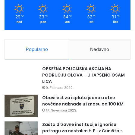
i
B
m
i
29
33
34
32
31
℃
℃
℃
℃
℃
H
ned
pon
uto
sri
čet
Popularno
Nedavno
OPSEŽNA POLICIJSKA AKCIJA NA
PODRUČJU OLOVA – UHAPŠENO OSAM
LICA
9. Februara 2022.
Obavijest za isplatu jednokratne
novčane naknade u iznosu od 100 KM
17. Novembra 2023.
Zašto državne institucije ignorišu
potragu za nestalim H.F. iz Čuništa -