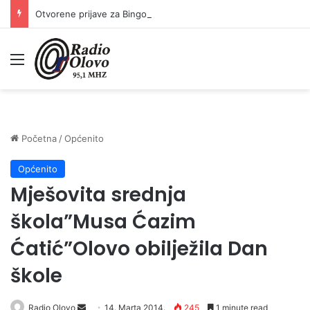
Otvorene prijave za Bingo Festival Fits: Odaberite outfit s omiljenim influencerom i zablistajte na Crvenom tepihu Sarajevo Film Festivala
Meni
Početna
/
Općenito
Općenito
Mješovita srednja
škola”Musa Ćazim
Ćatić”Olovo obilježila Dan
škole
Radio Olovo
S
14. Marta 2014.
245
1 minute read