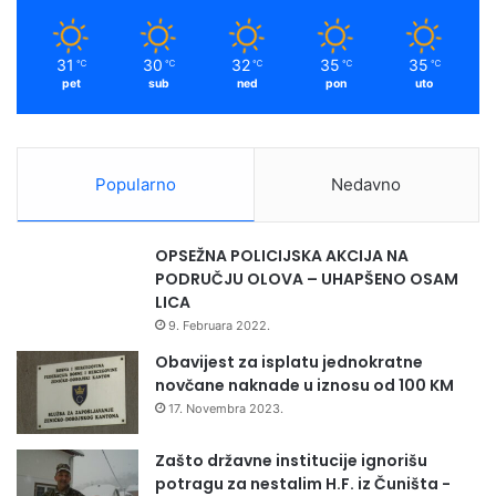
k
a
je kolektivno
odjeljenja sa
m
nagrađeno za
načelnikom Đemalom
31
30
32
35
35
℃
℃
℃
℃
℃
odličan uspjeh
Memagićem i
pet
sub
ned
pon
uto
razrednicom Almirom
Mujanović
Popularno
Nedavno
OPSEŽNA POLICIJSKA AKCIJA NA
PODRUČJU OLOVA – UHAPŠENO OSAM
LICA
9. Februara 2022.
Obavijest za isplatu jednokratne
novčane naknade u iznosu od 100 KM
17. Novembra 2023.
Zašto državne institucije ignorišu
potragu za nestalim H.F. iz Čuništa -