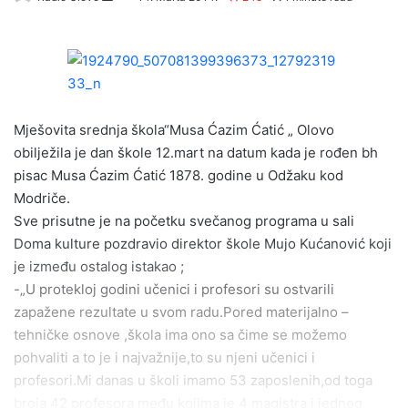
e
n
d
a
n
e
Mješovita srednja škola“Musa Ćazim Ćatić „ Olovo
m
obilježila je dan škole 12.mart na datum kada je rođen bh
a
pisac Musa Ćazim Ćatić 1878. godine u Odžaku kod
i
Modriče.
l
Sve prisutne je na početku svečanog programa u sali
Doma kulture pozdravio direktor škole Mujo Kućanović koji
je između ostalog istakao ;
-„U protekloj godini učenici i profesori su ostvarili
zapažene rezultate u svom radu.Pored materijalno –
tehničke osnove ,škola ima ono sa čime se možemo
pohvaliti a to je i najvažnije,to su njeni učenici i
profesori.Mi danas u školi imamo 53 zaposlenih,od toga
broja 42 profesora među kojima je 4 magistra i jednog