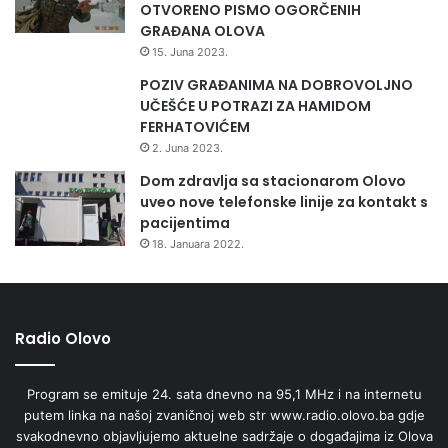
OTVORENO PISMO OGORČENIH
GRAĐANA OLOVA
15. Juna 2023.
POZIV GRAĐANIMA NA DOBROVOLJNO
UČEŠĆE U POTRAZI ZA HAMIDOM
FERHATOVIĆEM
2. Juna 2023.
Dom zdravlja sa stacionarom Olovo
uveo nove telefonske linije za kontakt s
pacijentima
18. Januara 2022.
Radio Olovo
Program se emituje 24. sata dnevno na 95,1 MHz i na internetu
putem linka na našoj zvaničnoj web str www.radio.olovo.ba gdje
svakodnevno objavljujemo aktuelne sadržaje o događajima iz Olova