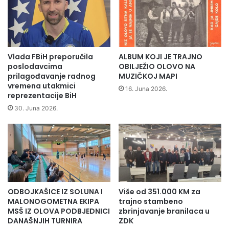
takmičenju;Amna Kopić,Eldina Džakmić,Almina
j
o
c
Ferhatović,Fatima Bijelić,Maida Karahmetović,Harun
n
e
Hadžiabdić,Medina i Nermin Sirćo,Sajma Gledo,Zemir
a
u
Kehić i Adin
p
Z
o
D
Vlada FBiH preporučila
ALBUM KOJI JE TRAJNO
s
K
poslodavcima
OBILJEŽIO OLOVO NA
j
prilagođavanje radnog
MUZIČKOJ MAPI
e
vremena utakmici
16. Juna 2026.
reprezentacije BiH
t
i
30. Juna 2026.
o
F
Ž
S
a
b
Čolaković.
i
ODBOJKAŠICE IZ SOLUNA I
Više od 351.000 KM za
Pohvale za učešće u slobodnim i vannastavnim
n
MALONOGOMETNA EKIPA
trajno stambeno
a
aktivnostima škole dobili su;Belmina i Amina Milunić,Berina
MSŠ IZ OLOVA PODBJEDNICI
zbrinjavanje branilaca u
J
Omerović,Abdulaziz Numanović,Anes Halilović,Miralem
DANAŠNJIH TURNIRA
ZDK
a