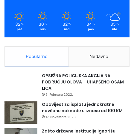
k
a
m
32
30
32
34
35
℃
℃
℃
℃
℃
pet
sub
ned
pon
uto
Popularno
Nedavno
OPSEŽNA POLICIJSKA AKCIJA NA
PODRUČJU OLOVA – UHAPŠENO OSAM
LICA
9. Februara 2022.
Obavijest za isplatu jednokratne
novčane naknade u iznosu od 100 KM
17. Novembra 2023.
Zašto državne institucije ignorišu