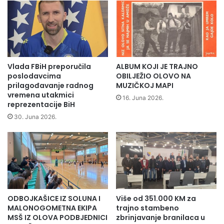
t
i
u
h
u
p
O
o
l
s
o
l
v
Vlada FBiH preporučila
ALBUM KOJI JE TRAJNO
o
u
poslodavcima
OBILJEŽIO OLOVO NA
d
z
prilagođavanje radnog
MUZIČKOJ MAPI
a
vremena utakmici
a
16. Juna 2026.
reprezentacije BiH
v
p
a
o
30. Juna 2026.
c
č
a
e
u
l
B
e
i
s
H
v
i
ODBOJKAŠICE IZ SOLUNA I
Više od 351.000 KM za
b
MALONOGOMETNA EKIPA
trajno stambeno
a
MSŠ IZ OLOVA PODBJEDNICI
zbrinjavanje branilaca u
n