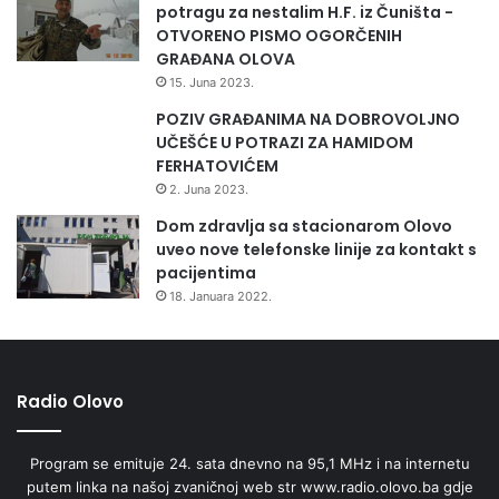
potragu za nestalim H.F. iz Čuništa -
OTVORENO PISMO OGORČENIH
GRAĐANA OLOVA
15. Juna 2023.
POZIV GRAĐANIMA NA DOBROVOLJNO
UČEŠĆE U POTRAZI ZA HAMIDOM
FERHATOVIĆEM
2. Juna 2023.
Dom zdravlja sa stacionarom Olovo
uveo nove telefonske linije za kontakt s
pacijentima
18. Januara 2022.
Radio Olovo
Program se emituje 24. sata dnevno na 95,1 MHz i na internetu
putem linka na našoj zvaničnoj web str www.radio.olovo.ba gdje