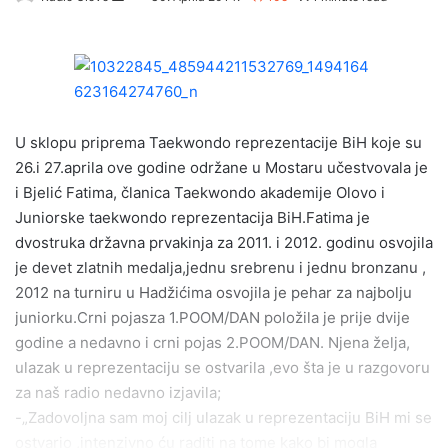
e
n
d
a
n
e
U sklopu priprema Taekwondo reprezentacije BiH koje su
m
26.i 27.aprila ove godine održane u Mostaru učestvovala je
a
i Bjelić Fatima, članica Taekwondo akademije Olovo i
i
Juniorske taekwondo reprezentacija BiH.Fatima je
l
dvostruka državna prvakinja za 2011. i 2012. godinu osvojila
je devet zlatnih medalja,jednu srebrenu i jednu bronzanu ,
2012 na turniru u Hadžićima osvojila je pehar za najbolju
juniorku.Crni pojasza 1.POOM/DAN položila je prije dvije
godine a nedavno i crni pojas 2.POOM/DAN. Njena želja,
ulazak u reprezentaciju se ostvarila ,evo šta je u razgovoru
za naš radio nedavno izjavila;
-„Zadovoljna sam moj cilj ulazak u reprezentaciju BiH mi se
ostvario ,intenzivno ću raditi na tome kako bi mogla