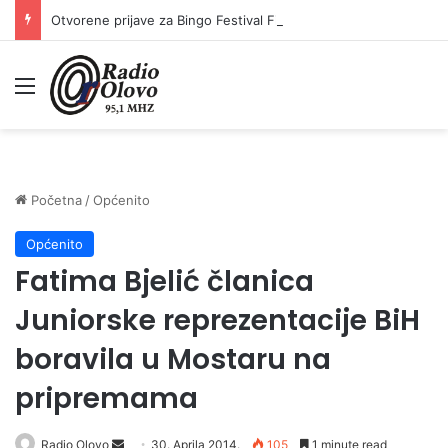
Otvorene prijave za Bingo Festival Fits: Odaberite outfit s omiljenim influencerom i zablistajte na Crvenom tepihu Sarajevo Film Festivala
Meni
Početna
/
Općenito
Općenito
Fatima Bjelić članica
Juniorske reprezentacije BiH
boravila u Mostaru na
pripremama
Radio Olovo
S
30. Aprila 2014.
105
1 minute read