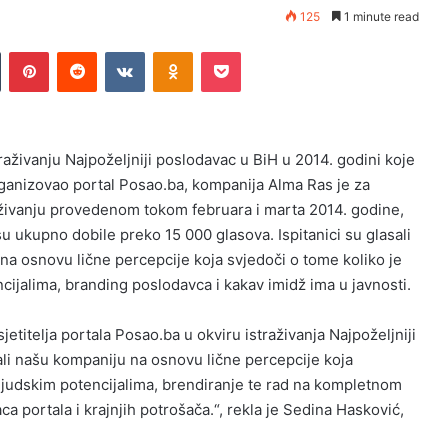
125
1 minute read
Tumblr
Pinterest
Reddit
VKontakte
Odnoklassniki
Pocket
raživanju Najpoželjniji poslodavac u BiH u 2014. godini koje
rganizovao portal Posao.ba, kompanija Alma Ras je za
aživanju provedenom tokom februara i marta 2014. godine,
u ukupno dobile preko 15 000 glasova. Ispitanici su glasali
 na osnovu lične percepcije koja svjedoči o tome koliko je
cijalima, branding poslodavca i kakav imidž ima u javnosti.
titelja portala Posao.ba u okviru istraživanja Najpoželjniji
rali našu kompaniju na osnovu lične percepcije koja
ljudskim potencijalima, brendiranje te rad na kompletnom
a portala i krajnjih potrošača.“, rekla je Sedina Hasković,