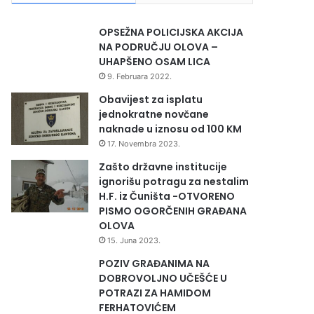
OPSEŽNA POLICIJSKA AKCIJA
NA PODRUČJU OLOVA –
UHAPŠENO OSAM LICA
9. Februara 2022.
Obavijest za isplatu
jednokratne novčane
naknade u iznosu od 100 KM
17. Novembra 2023.
Zašto državne institucije
ignorišu potragu za nestalim
H.F. iz Čuništa -OTVORENO
PISMO OGORČENIH GRAĐANA
OLOVA
15. Juna 2023.
POZIV GRAĐANIMA NA
DOBROVOLJNO UČEŠĆE U
POTRAZI ZA HAMIDOM
FERHATOVIĆEM