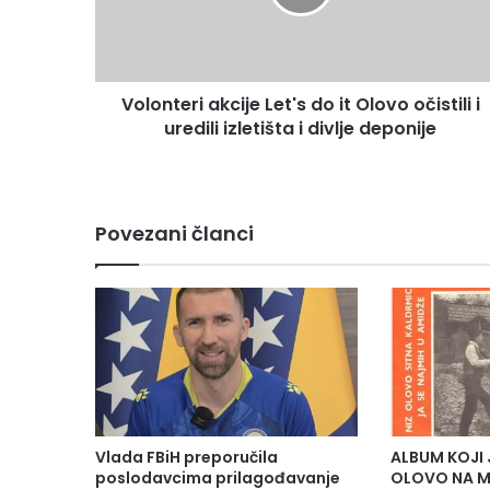
t
e
r
i
Volonteri akcije Let's do it Olovo očistili i
a
uredili izletišta i divlje deponije
k
c
i
j
e
Povezani članci
L
e
t
'
s
d
o
i
t
O
Vlada FBiH preporučila
ALBUM KOJI 
l
poslodavcima prilagođavanje
OLOVO NA M