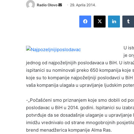
Radio Olovo
S
29. Aprila 2014.
e
Facebook
X
LinkedIn
n
d
a
n
U ist
e
je o
m
jednog od najpoželjnijih poslodavaca u BiH. U istr
a
i
ispitanici su nominovali preko 650 kompanija koje s
l
koje su to kompanije najpoželjniji poslodavci u BiH
vaša kompanija ulagala u upravljanje ljudskim poten
-„Počašćeni smo priznanjem koje smo dobili od posje
poslodavac u BiH u 2014. godini. Ispitanici su izab
potvrđuje da se dosadašnje ulaganje u upravljanje 
imidžu vrednivalo od strane mnogobrojnih posjetilac
brend menadžerica kompanije Alma Ras.