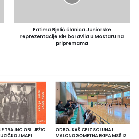
a
B
j
e
Fatima Bjelić članica Juniorske
l
reprezentacije BiH boravila u Mostaru na
i
ć
pripremama
č
l
a
n
i
c
a
J
u
n
i
o
r
JE TRAJNO OBILJEŽIO
ODBOJKAŠICE IZ SOLUNA I
s
UZIČKOJ MAPI
MALONOGOMETNA EKIPA MSŠ IZ