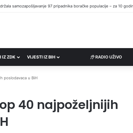
I IZ ZDK
VIJESTI IZ BIH
RADIO UŽIVO
ih poslodavaca u BiH
p 40 najpoželjnijih
iH