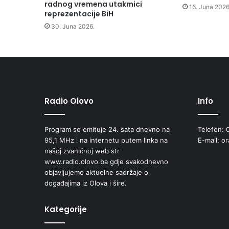
o
radnog vremena utakmici
16. Juna 2026
v
reprezentacije BiH
o
30. Juna 2026.
o
č
i
s
t
i
l
Radio Olovo
Info
i
i
Program se emituje 24. sata dnevno na
Telefon: 
u
95,1 MHz i na internetu putem linka na
E-mail: o
r
našoj zvaničnoj web str
e
www.radio.olovo.ba gdje svakodnevno
d
objavljujemo aktuelne sadržaje o
i
događajima iz Olova i šire.
l
i
i
Kategorije
z
l