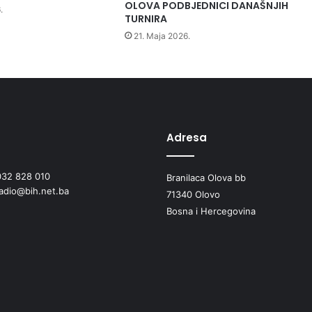
k
OLOVA PODBJEDNICI DANAŠNJIH
.
e
TURNIRA
r
21. Maja 2026.
e
p
r
e
z
e
n
Adresa
t
a
032 828 010
Branilaca Olova bb
c
radio@bih.net.ba
i
71340 Olovo
j
Bosna i Hercegovina
e
B
i
H
b
o
r