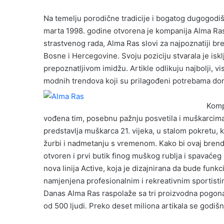
Na temelju porodične tradicije i bogatog dugogodiš
marta 1998. godine otvorena je kompanija Alma Ras 
strastvenog rada, Alma Ras slovi za najpoznatiji brend
Bosne i Hercegovine. Svoju poziciju stvarala je iskl
prepoznatljivom imidžu. Artikle odlikuju najbolji, vi
modnih trendova koji su prilagođeni potrebama d
Komp
vođena tim, posebnu pažnju posvetila i muškarcima 
predstavlja muškarca 21. vijeka, u stalom pokretu, 
žurbi i nadmetanju s vremenom. Kako bi ovaj brend 
otvoren i prvi butik finog muškog rublja i spavaće
nova linija Active, koja je dizajnirana da bude funk
namjenjena profesionalnim i rekreativnim sportisti
Danas Alma Ras raspolaže sa tri proizvodna pogona 
od 500 ljudi. Preko deset miliona artikala se godiš