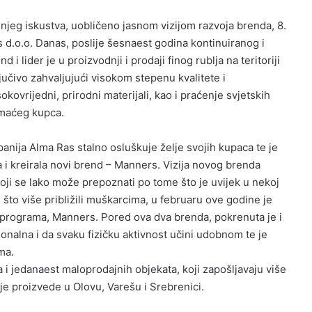
njeg iskustva, uobličeno jasnom vizijom razvoja brenda, 8.
d.o.o. Danas, poslije šesnaest godina kontinuiranog i
 i lider je u proizvodnji i prodaji finog rublja na teritoriji
jučivo zahvaljujući visokom stepenu kvalitete i
sokovrijedni, prirodni materijali, kao i praćenje svjetskih
omaćeg kupca.
anija Alma Ras stalno osluškuje želje svojih kupaca te je
i kreirala novi brend – Manners. Vizija novog brenda
koji se lako može prepoznati po tome što je uvijek u nekoj
što više približili muškarcima, u februaru ove godine je
g programa, Manners. Pored ova dva brenda, pokrenuta je i
cionalna i da svaku fizičku aktivnost učini udobnom te je
ma.
i jedanaest maloprodajnih objekata, koji zapošljavaju više
nje proizvede u Olovu, Varešu i Srebrenici.