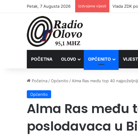
Petak, 7 Augusta 2026
Izdvojene vijesti
POČETNA
OLOVO
OPĆENITO
VIJEST
Početna
/
Općenito
/
Alma Ras među top 40 najpoželjnij
Općenito
Alma Ras među to
poslodavaca u B