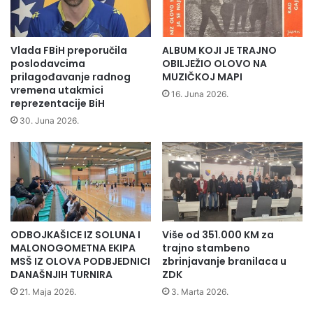
n
i
k
t
Vlada FBiH preporučila
ALBUM KOJI JE TRAJNO
r
poslodavcima
OBILJEŽIO OLOVO NA
e
prilagođavanje radnog
MUZIČKOJ MAPI
vremena utakmici
ć
16. Juna 2026.
reprezentacije BiH
e
g
30. Juna 2026.
M
e
m
o
r
i
j
ODBOJKAŠICE IZ SOLUNA I
Više od 351.000 KM za
a
MALONOGOMETNA EKIPA
trajno stambeno
l
MSŠ IZ OLOVA PODBJEDNICI
zbrinjavanje branilaca u
n
DANAŠNJIH TURNIRA
ZDK
o
21. Maja 2026.
3. Marta 2026.
g
m