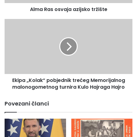
s
Alma Ras osvaja azijsko tržište
v
a
j
E
a
k
a
i
z
p
i
a
j
„
s
K
k
o
o
l
Ekipa „Kolak“ pobjednik trećeg Memorijalnog
t
a
r
malonogometnog turnira Kulo Hajraga Hajro
k
ž
“
i
p
Povezani članci
š
o
t
b
e
j
e
d