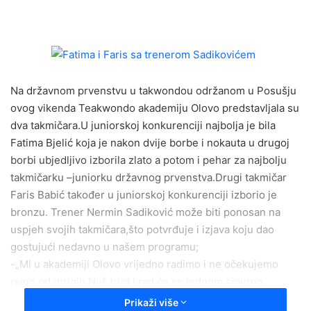
n
d
a
n
e
m
Na državnom prvenstvu u takwondou održanom u Posušju
a
ovog vikenda Teakwondo akademiju Olovo predstavljala su
i
dva takmičara.U juniorskoj konkurenciji najbolja je bila
l
Fatima Bjelić koja je nakon dvije borbe i nokauta u drugoj
borbi ubjedljivo izborila zlato a potom i pehar za najbolju
takmičarku –juniorku državnog prvenstva.Drugi takmičar
Faris Babić također u juniorskoj konkurenciji izborio je
bronzu. Trener Nermin Sadiković može biti ponosan na
uspjeh svojih takmičara,što potvrđuje i izjava koju dao
gostujući nedavno u našem programu;
-„Mi u akademiji Olovo vrijedno radimo i ne očekujemo
puno od drugih.Naš trud i rad će se jednom sigurno
isplatiti a najveća nagrada su nam uspješni mladi ljudi koji
Prikaži više