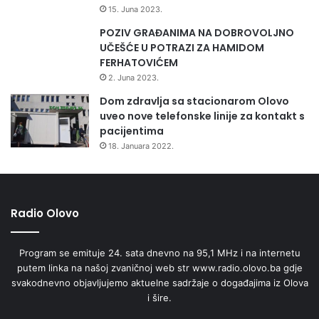
15. Juna 2023.
POZIV GRAĐANIMA NA DOBROVOLJNO
UČEŠĆE U POTRAZI ZA HAMIDOM
FERHATOVIĆEM
2. Juna 2023.
Dom zdravlja sa stacionarom Olovo
uveo nove telefonske linije za kontakt s
pacijentima
18. Januara 2022.
Radio Olovo
Program se emituje 24. sata dnevno na 95,1 MHz i na internetu
putem linka na našoj zvaničnoj web str www.radio.olovo.ba gdje
svakodnevno objavljujemo aktuelne sadržaje o događajima iz Olova
i šire.