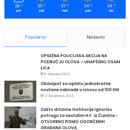
m
u
28
30
31
34
34
℃
℃
℃
℃
℃
l
pet
sub
ned
pon
uto
o
H
a
j
Popularno
Nedavno
r
a
g
OPSEŽNA POLICIJSKA AKCIJA NA
a
PODRUČJU OLOVA – UHAPŠENO OSAM
H
LICA
a
9. Februara 2022.
j
r
Obavijest za isplatu jednokratne
o
novčane naknade u iznosu od 100 KM
17. Novembra 2023.
Zašto državne institucije ignorišu
potragu za nestalim H.F. iz Čuništa -
OTVORENO PISMO OGORČENIH
GRAĐANA OLOVA