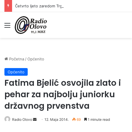
Četvrto ljeto zaredom Trg slobode postaje Naše mjesto – Bingo Ljetno kino Tuzla
Meni
Početna
/
Općenito
Općenito
Fatima Bjelić osvojila zlato i
pehar za najbolju juniorku
državnog prvenstva
Radio Olovo
S
12. Maja 2014.
69
1 minute read
e