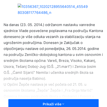
n
d
a
n
e
Na danas (23. 05. 2014.) održanom nastavku vanredne
m
sjednice Vlade posvećene poplavama na području Kantona
a
doneseno je više odluka vezanih za stabilizaciju stanja na
i
ugroženim područjima. Donesen je Zaključak o
l
otpočinjanju nastave od ponedjeljka, 26. 05.2014. godine
na području Zeničko-dobojskog kantona u svim osnovnim i
srednjim školama općina: Vareš, Breza, Visoko, Kakanj,
Usora, Tešanj Doboj-Jug (O.Š. „21.mart“) i Zenica (osim
O.Š. „Ćamil Sijarić“ Nemila i učenika srednjih škola sa
područja naselja Babino).
U Općini Žepče nastava je već počela od 21. 05. u
osnovnim školama „Žepče“ Žepče i „Fra Grga Martić“
Ozimica (izuzev područnih škola u Globarici i Fojnici u
kojima se nastava odgađa do daljnjeg) te u Srednjoj
Prikaži više