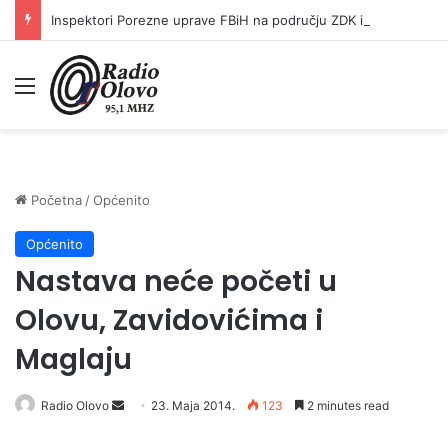
Inspektori Porezne uprave FBiH na području ZDK izvršili 24 inspekcijska nadzora
Meni
Početna
/
Općenito
Općenito
Nastava neće početi u
Olovu, Zavidovićima i
Maglaju
Radio Olovo
S
23. Maja 2014.
123
2 minutes read
e