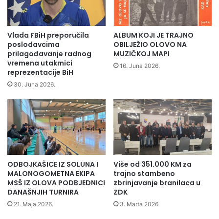
o
n
d
i
r
h
u
o
Vlada FBiH preporučila
ALBUM KOJI JE TRAJNO
č
k
poslodavcima
OBILJEŽIO OLOVO NA
j
u
prilagođavanje radnog
MUZIČKOJ MAPI
u
vremena utakmici
p
16. Juna 2026.
reprezentacije BiH
O
l
l
j
30. Juna 2026.
o
a
v
n
a
j
Senka Balorda, ministrica zdravstva izvjestila je ispred
a
Kriznog štaba za medicinu da je epidemiološka situacija
n
pod kontrolom ali je stanje još uvijek nesigurno na
a
određenim područjima Kantona. Bitno je da zasad nema
p
ODBOJKAŠICE IZ SOLUNA I
Više od 351.000 KM za
epidemija crijevnih i zaraznih bolesti.
o
MALONOGOMETNA EKIPA
trajno stambeno
d
Na ovoj vanrednoj sjednici Vlada je razmatrala i zahtjeve
MSŠ IZ OLOVA PODBJEDNICI
zbrinjavanje branilaca u
r
poljoprivrednika za otpočinjanjem sjetve posebno kultura
DANAŠNJIH TURNIRA
ZDK
u
potrebnih za ishranu stoke, ali je zbog mogućnosti
21. Maja 2026.
3. Marta 2026.
č
kontaminiranosti zemljišta potrebno sačekati da stručnjaci
j