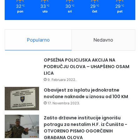
m
32
33
30
29
29
℃
℃
℃
℃
℃
pon
uto
sri
čet
pet
Popularno
Nedavno
OPSEŽNA POLICIJSKA AKCIJA NA
PODRUČJU OLOVA – UHAPŠENO OSAM
LICA
9. Februara 2022.
Obavijest za isplatu jednokratne
novčane naknade u iznosu od 100 KM
17. Novembra 2023.
Zašto državne institucije ignorišu
potragu za nestalim H.F. iz Čuništa -
OTVORENO PISMO OGORČENIH
GRAĐANA OLOVA