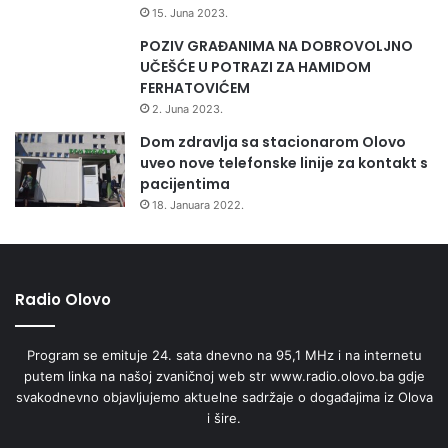
15. Juna 2023.
POZIV GRAĐANIMA NA DOBROVOLJNO
UČEŠĆE U POTRAZI ZA HAMIDOM
FERHATOVIĆEM
2. Juna 2023.
Dom zdravlja sa stacionarom Olovo
uveo nove telefonske linije za kontakt s
pacijentima
18. Januara 2022.
Radio Olovo
Program se emituje 24. sata dnevno na 95,1 MHz i na internetu
putem linka na našoj zvaničnoj web str www.radio.olovo.ba gdje
svakodnevno objavljujemo aktuelne sadržaje o događajima iz Olova
i šire.