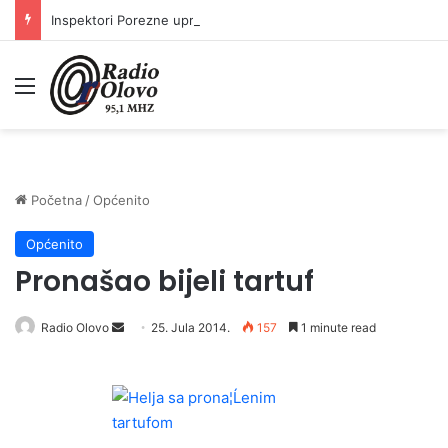
Inspektori Porezne uprave FBiH na području ZDK izvršili 24 inspekcijska nadzora
Meni
Početna
/
Općenito
Općenito
Pronašao bijeli tartuf
Radio Olovo
S
25. Jula 2014.
157
1 minute read
e
n
d
a
n