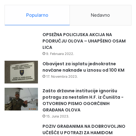
o
!
Popularno
Nedavno
“
OPSEŽNA POLICIJSKA AKCIJA NA
PODRUČJU OLOVA – UHAPŠENO OSAM
LICA
9. Februara 2022.
Obavijest za isplatu jednokratne
novčane naknade u iznosu od 100 KM
17. Novembra 2023.
Zašto državne institucije ignorišu
potragu za nestalim H.F. iz Čuništa -
OTVORENO PISMO OGORČENIH
GRAĐANA OLOVA
15. Juna 2023.
POZIV GRAĐANIMA NA DOBROVOLJNO
UČEŠĆE U POTRAZI ZA HAMIDOM