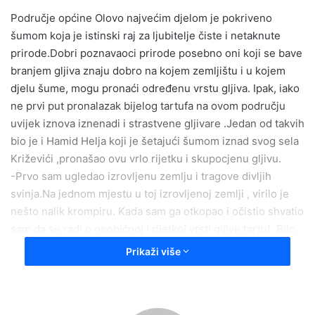
e
Područje općine Olovo najvećim djelom je pokriveno
m
šumom koja je istinski raj za ljubitelje čiste i netaknute
a
prirode.Dobri poznavaoci prirode posebno oni koji se bave
i
branjem gljiva znaju dobro na kojem zemljištu i u kojem
l
djelu šume, mogu pronaći određenu vrstu gljiva. Ipak, iako
ne prvi put pronalazak bijelog tartufa na ovom području
uvijek iznova iznenadi i strastvene gljivare .Jedan od takvih
bio je i Hamid Helja koji je šetajući šumom iznad svog sela
Križevići ,pronašao ovu vrlo rijetku i skupocjenu gljivu.
-Prvo sam ugledao izrovljenu zemlju i tragove divljih
svinja.Na jednom mjestu u toj izrovljenoj zemlji , virilo je
nešto nalik krompiru. Kada sam ga otkopao i očistio shvatio
sam da se radi o neobičnoj i rijetkoj vrsti gljive tartuf .Bilo
mi je tada jasno da su životinje otkrile tartuf u potrazi za
Prikaži više
hranom vjerovatno zahvaljujući izoštrenom čulu
mirisa.Gljivu sam odnio našem prof.Dževadu Abazoviću za
kojeg znam da je vrstan poznavalac gljiva a i on sam ranije