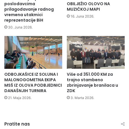
"
u
poslodavcima
OBILJEŽIO OLOVO NA
P
r
prilagođavanje radnog
MUZIČKOJ MAPI
o
vremena utakmici
d
16. Juna 2026.
reprezentacije BiH
d
i
l
ć
30. Juna 2026.
u
i
p
m
o
a
m
"
z
a
ODBOJKAŠICE IZ SOLUNA I
Više od 351.000 KM za
p
MALONOGOMETNA EKIPA
trajno stambeno
o
MSŠ IZ OLOVA PODBJEDNICI
zbrinjavanje branilaca u
č
DANAŠNJIH TURNIRA
ZDK
i
21. Maja 2026.
3. Marta 2026.
n
j
e
k
a
Pratite nas