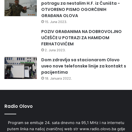
što su došli u situaciju da ovise o tuđoj pomoći i stoje u
potragu za nestalim H.F. iz Čuništa -
OTVORENO PISMO OGORČENIH
redovima.Nekima opet to ne predstavlja problem pa na
GRAĐANA OLOVA
ovoj tuđoj nesreći nastoje pridobiti za sebe što
15. Juna 2023.
više.Nažalost i jedni i drugi su dovedeni u takvu situaciju
POZIV GRAĐANIMA NA DOBROVOLJNO
prirodnom nesrećom za koju nikad nismo sigurno kada će
UČEŠĆE U POTRAZI ZA HAMIDOM
se opet ponoviti a ljudska strana je i ovaj put na ispitu koji
FERHATOVIĆEM
mnogi nisu položili.
2. Juna 2023.
Dom zdravlja sa stacionarom Olovo
uveo nove telefonske linije za kontakt s
pacijentima
18. Januara 2022.
Radio Olovo
Program se emituje 24. sata dnevno na 95,1 MHz i na internetu
putem linka na našoj zvaničnoj web str www.radio.olovo.ba gdje