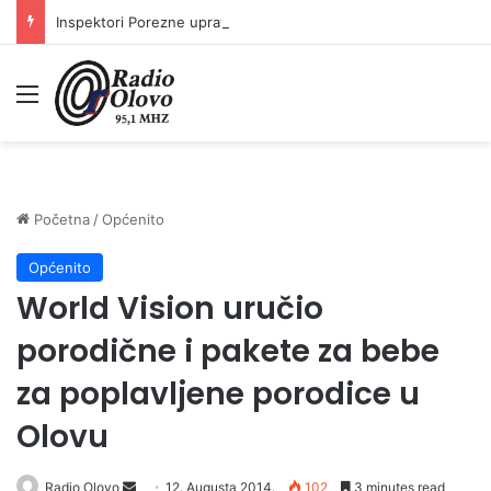
Inspektori Porezne uprave FBiH na području ZDK izvršili 24 inspekcijska nadzora
Meni
Početna
/
Općenito
Općenito
World Vision uručio
porodične i pakete za bebe
za poplavljene porodice u
Olovu
Radio Olovo
S
12. Augusta 2014.
102
3 minutes read