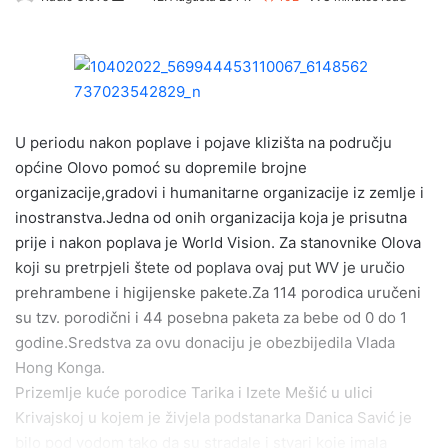
e
n
d
a
n
e
U periodu nakon poplave i pojave klizišta na području
m
općine Olovo pomoć su dopremile brojne
a
organizacije,gradovi i humanitarne organizacije iz zemlje i
i
inostranstva.Jedna od onih organizacija koja je prisutna
l
prije i nakon poplava je World Vision. Za stanovnike Olova
koji su pretrpjeli štete od poplava ovaj put WV je uručio
prehrambene i higijenske pakete.Za 114 porodica uručeni
su tzv. porodični i 44 posebna paketa za bebe od 0 do 1
godine.Sredstva za ovu donaciju je obezbijedila Vlada
Hong Konga.
Prizemlje kuće porodice Tarika i Izete Mešić u ulici
Krivajskoj u kojem je živjela podstanarka Danica Savić je
bilo pod vodom tako da su stradale i stvari koje imala