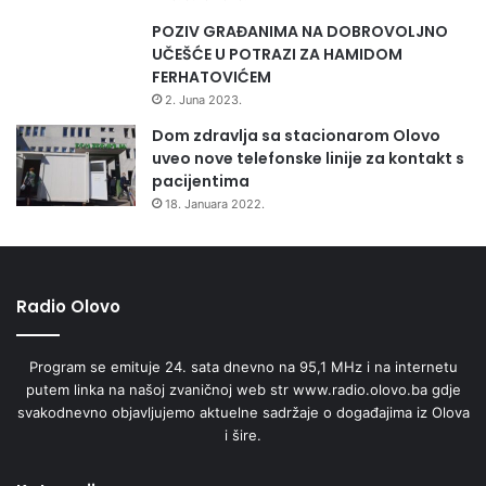
POZIV GRAĐANIMA NA DOBROVOLJNO
UČEŠĆE U POTRAZI ZA HAMIDOM
FERHATOVIĆEM
2. Juna 2023.
Dom zdravlja sa stacionarom Olovo
uveo nove telefonske linije za kontakt s
pacijentima
18. Januara 2022.
Radio Olovo
Program se emituje 24. sata dnevno na 95,1 MHz i na internetu
putem linka na našoj zvaničnoj web str www.radio.olovo.ba gdje
svakodnevno objavljujemo aktuelne sadržaje o događajima iz Olova
i šire.