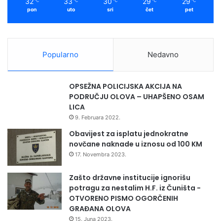
32
33
30
29
29
℃
℃
℃
℃
℃
pon
uto
sri
čet
pet
Popularno
Nedavno
OPSEŽNA POLICIJSKA AKCIJA NA
PODRUČJU OLOVA – UHAPŠENO OSAM
LICA
9. Februara 2022.
Obavijest za isplatu jednokratne
novčane naknade u iznosu od 100 KM
17. Novembra 2023.
Zašto državne institucije ignorišu
potragu za nestalim H.F. iz Čuništa -
OTVORENO PISMO OGORČENIH
GRAĐANA OLOVA
15. Juna 2023.