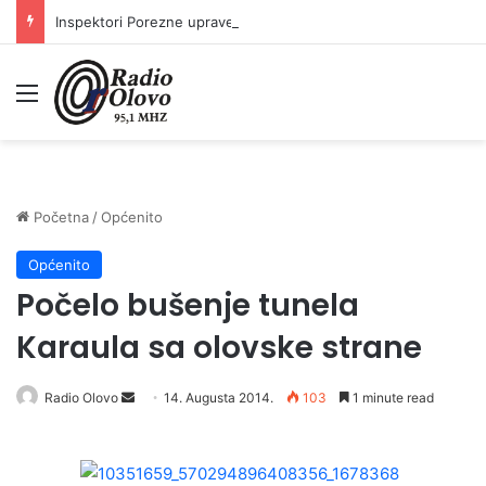
Inspektori Porezne uprave FBiH na području ZDK izvršili 24 inspekcijska nadzora
Meni
Početna
/
Općenito
Općenito
Počelo bušenje tunela
Karaula sa olovske strane
Radio Olovo
S
14. Augusta 2014.
103
1 minute read
e
n
d