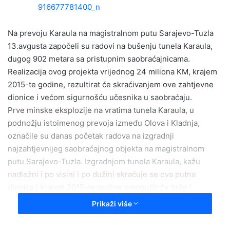
a
n
e
Na prevoju Karaula na magistralnom putu Sarajevo-Tuzla
m
13.avgusta započeli su radovi na bušenju tunela Karaula,
a
dugog 902 metara sa pristupnim saobraćajnicama.
i
Realizacija ovog projekta vrijednog 24 miliona KM, krajem
l
2015-te godine, rezultirat će skraćivanjem ove zahtjevne
dionice i većom sigurnošću učesnika u saobraćaju.
Prve minske eksplozije na vratima tunela Karaula, u
podnožju istoimenog prevoja između Olova i Kladnja,
označile su danas početak radova na izgradnji
najzahtjevnijeg saobraćajnog objekta na magistralnom
putu Sarajevo-Tuzla. Izgradnjom tunela Karaula, kažu
nadležni i po visini i po dužini skraćuje se ova putna
dionica i krajem 2015-te godine omogučit će brže i
bezbjednije saobraćanje preko jednog od najtežih
Prikaži više
planinskih prevoja u BiH.
Enver BIjedić Ministar za promet i komunikacije u Vladi