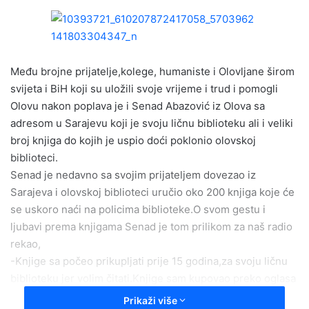
n
d
a
n
e
Među brojne prijatelje,kolege, humaniste i Olovljane širom
m
svijeta i BiH koji su uložili svoje vrijeme i trud i pomogli
a
Olovu nakon poplava je i Senad Abazović iz Olova sa
i
adresom u Sarajevu koji je svoju ličnu biblioteku ali i veliki
l
broj knjiga do kojih je uspio doći poklonio olovskoj
biblioteci.
Senad je nedavno sa svojim prijateljem dovezao iz
Sarajeva i olovskoj biblioteci uručio oko 200 knjiga koje će
se uskoro naći na policima biblioteke.O svom gestu i
ljubavi prema knjigama Senad je tom prilikom za naš radio
rekao,
-Knjige sa počeo prikupljati prije 15 godina,za svoju ličnu
biblioteku jer volim čitati.Knjige sam kupovao preko oglasa
,dosta njih sam dobio na poklon.Kada se desila poplava u
Prikaži više