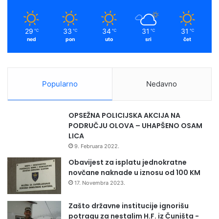
k
a
p
o
m
m
29
33
34
31
31
℃
℃
℃
℃
℃
o
ned
pon
uto
sri
čet
ć
p
o
p
Popularno
Nedavno
l
a
v
OPSEŽNA POLICIJSKA AKCIJA NA
l
PODRUČJU OLOVA – UHAPŠENO OSAM
j
LICA
e
9. Februara 2022.
n
i
Obavijest za isplatu jednokratne
m
novčane naknade u iznosu od 100 KM
p
17. Novembra 2023.
o
d
Zašto državne institucije ignorišu
r
potragu za nestalim H.F. iz Čuništa -