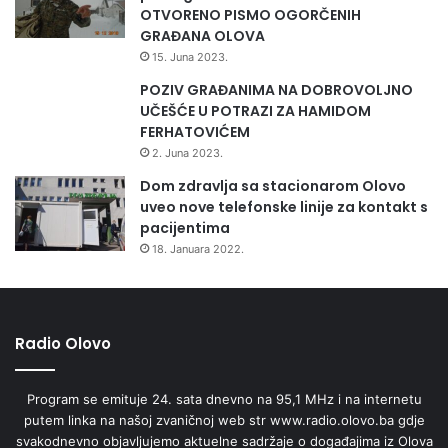
u
OTVORENO PISMO OGORČENIH
č
GRAĐANA OLOVA
j
15. Juna 2023.
i
m
POZIV GRAĐANIMA NA DOBROVOLJNO
a
UČEŠĆE U POTRAZI ZA HAMIDOM
FERHATOVIĆEM
2. Juna 2023.
Dom zdravlja sa stacionarom Olovo
uveo nove telefonske linije za kontakt s
pacijentima
18. Januara 2022.
Radio Olovo
Program se emituje 24. sata dnevno na 95,1 MHz i na internetu
putem linka na našoj zvaničnoj web str www.radio.olovo.ba gdje
svakodnevno objavljujemo aktuelne sadržaje o događajima iz Olova