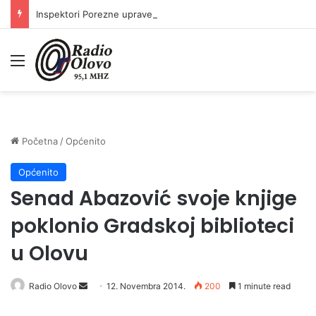
Inspektori Porezne uprave FBiH na području ZDK izvršili 24 inspekcijska nadzora
Meni
Početna
/
Općenito
Općenito
Senad Abazović svoje knjige
poklonio Gradskoj biblioteci
u Olovu
Radio Olovo
S
12. Novembra 2014.
200
1 minute read
e