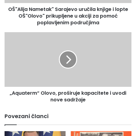
N
OŠ"Alija Nametak" Sarajevo uručila knjige i lopte
a
OŠ"Olovo" prikupljene u akciji za pomoć
m
e
poplavljenim područjima
t
a
„
k
A
"
q
S
u
a
a
r
t
a
e
j
r
e
m
v
„Aquaterm“ Olovo, proširuje kapacitete i uvodi
“
o
nove sadržaje
O
u
l
r
o
Povezani članci
u
v
č
o
i
,