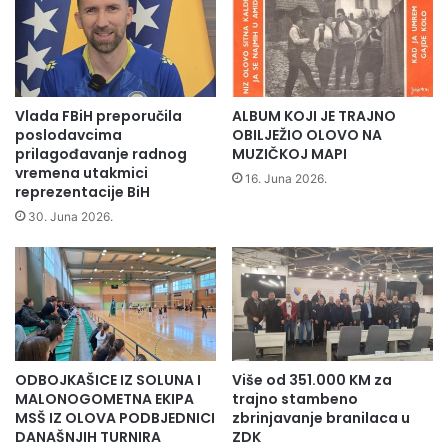
l
p
a
r
k
o
n
š
j
i
i
r
Vlada FBiH preporučila
ALBUM KOJI JE TRAJNO
g
u
poslodavcima
OBILJEŽIO OLOVO NA
e
j
prilagođavanje radnog
MUZIČKOJ MAPI
i
vremena utakmici
e
16. Juna 2026.
l
reprezentacije BiH
k
o
a
30. Juna 2026.
p
p
t
a
e
c
O
i
Š
t
"
e
O
t
ODBOJKAŠICE IZ SOLUNA I
Više od 351.000 KM za
l
e
MALONOGOMETNA EKIPA
trajno stambeno
o
i
MSŠ IZ OLOVA PODBJEDNICI
zbrinjavanje branilaca u
v
u
DANAŠNJIH TURNIRA
ZDK
o
v