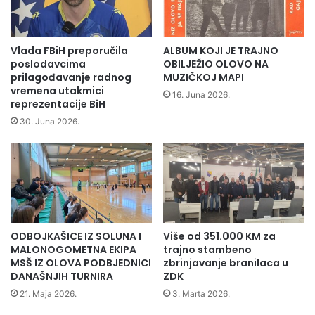
n
e
i
ć
o
i
G
B
Vlada FBiH preporučila
ALBUM KOJI JE TRAJNO
r
I
poslodavcima
OBILJEŽIO OLOVO NA
a
Z
prilagođavanje radnog
MUZIČKOJ MAPI
d
vremena utakmici
O
16. Juna 2026.
reprezentacije BiH
s
O
k
S
30. Juna 2026.
o
t
j
a
b
r
i
t
b
u
l
p
i
S
ODBOJKAŠICE IZ SOLUNA I
Više od 351.000 KM za
o
a
MALONOGOMETNA EKIPA
trajno stambeno
t
f
MSŠ IZ OLOVA PODBJEDNICI
zbrinjavanje branilaca u
e
a
DANAŠNJIH TURNIRA
ZDK
c
r
21. Maja 2026.
3. Marta 2026.
i
i
u
!