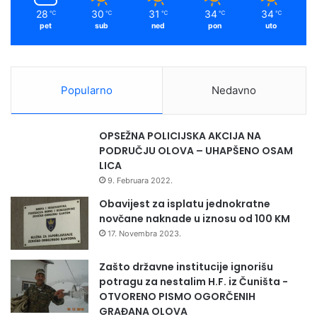
m
28
30
31
34
34
℃
℃
℃
℃
℃
pet
sub
ned
pon
uto
Popularno
Nedavno
OPSEŽNA POLICIJSKA AKCIJA NA
PODRUČJU OLOVA – UHAPŠENO OSAM
LICA
9. Februara 2022.
Obavijest za isplatu jednokratne
novčane naknade u iznosu od 100 KM
17. Novembra 2023.
Zašto državne institucije ignorišu
potragu za nestalim H.F. iz Čuništa -
OTVORENO PISMO OGORČENIH
GRAĐANA OLOVA