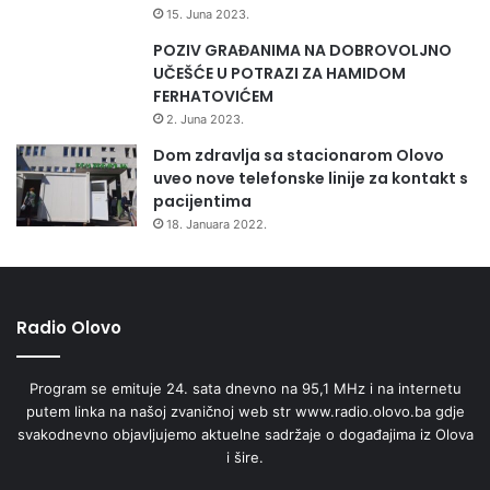
15. Juna 2023.
POZIV GRAĐANIMA NA DOBROVOLJNO
UČEŠĆE U POTRAZI ZA HAMIDOM
FERHATOVIĆEM
2. Juna 2023.
Dom zdravlja sa stacionarom Olovo
uveo nove telefonske linije za kontakt s
pacijentima
18. Januara 2022.
Radio Olovo
Program se emituje 24. sata dnevno na 95,1 MHz i na internetu
putem linka na našoj zvaničnoj web str www.radio.olovo.ba gdje
svakodnevno objavljujemo aktuelne sadržaje o događajima iz Olova
i šire.