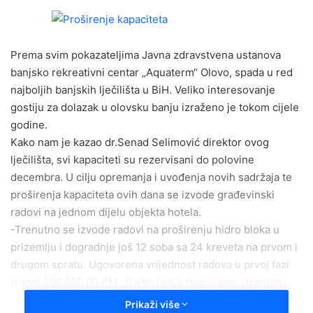
n
d
a
Prema svim pokazateljima Javna zdravstvena ustanova
n
e
banjsko rekreativni centar „Aquaterm“ Olovo, spada u red
m
najboljih banjskih lječilišta u BiH. Veliko interesovanje
a
gostiju za dolazak u olovsku banju izraženo je tokom cijele
i
godine.
l
Kako nam je kazao dr.Senad Selimović direktor ovog
lječilišta, svi kapaciteti su rezervisani do polovine
decembra. U cilju opremanja i uvođenja novih sadržaja te
proširenja kapaciteta ovih dana se izvode građevinski
radovi na jednom dijelu objekta hotela.
-Trenutno se izvode radovi na proširenju hidro bloka u
prizemlju i dogradnje još 12 soba sa 24 kreveta na prvom i
drugom spratu. Ugovorena vrijednost radova u prvoj fazi
iznosi 396.500,00 KM . Radovi koje finasiramo vlastitim
sredstvima trebali bi biti završeni do kraja godine.Nako
Prikaži više