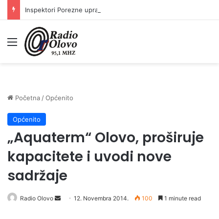
Inspektori Porezne uprave FBiH na području ZDK izvršili 24 inspekcijska nadzora
Meni
Početna
/
Općenito
Općenito
„Aquaterm“ Olovo, proširuje
kapacitete i uvodi nove
sadržaje
Radio Olovo
S
12. Novembra 2014.
100
1 minute read
e